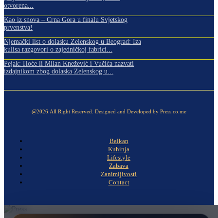
otvorena...
Kao iz snova – Crna Gora u finalu Svjetskog
prvenstva!
Njemački list o dolasku Zelenskog u Beograd: Iza
kulisa razgovori o zajedničkoj fabrici...
Pejak: Hoće li Milan Knežević i Vučića nazvati
izdajnikom zbog dolaska Zelenskog u...
@2026.All Right Reserved. Designed and Developed by Press.co.me
Balkan
Kuhinja
Lifestyle
Zabava
Zanimljivosti
Contact