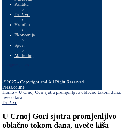
Politika
Društvo
Hronika
Ekonomija
Sport
Marketing
8 Augusta, 2026
@2025 - Copyright and All Right Reserved
Press.co.me
Home
»
U Crnoj Gori sjutra promjenljivo oblačno tokom dana,
uveče kiša
Društvo
U Crnoj Gori sjutra promjenljivo
oblačno tokom dana, uveče kiša