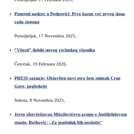
Pametni nadzor u Podgorici: Prve kazne već prvog dana
rada sistema
Ponedjeljak, 17 Novembra 2025,
“Vijesti” dobile novog većinskog vlasnika
Četvrtak, 19 Februara 2026,
PRESS saznaje: Objavljen novi otro foto snimak Crne
Gore, pogledajte
Subota, 8 Novembra 2025,
Jevto obavještavao Mijajlovićevu grupu o Amfilohijevom
stanju, Bošković: „Za muštuluk bih pozlatio“