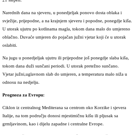
21 stepen.
Narednih dana na sjeveru, u ponedjeljak ponovo dosta oblaka i
svježije, prijepodne, a na krajnjem sjeveru i popodne, ponegdje kiša.
U utorak ujutru po kotlinama magla, tokom dana malo do umjereno
oblačno. Duvaće umjeren do pojačan južni vjetar koji će u utorak
oslabiti.
Na jugu u ponedjeljak ujutru ili prijepodne još ponegdje slaba kiša,
tokom dana duži sunčani periodi. U utorak pretežno sunčano.
Vjetar južni,uglavnom slab do umjeren, a temperatura malo niža u
odnosu na nedjelju.
Prognoza za Evropu:
Ciklon iz centralnog Mediterana sa centrom oko Korzike i sjevera
Italije, na tom području donosi mjestimičnu kišu ili pljusak sa
grmljavinom, kao i dijelu zapadne i centralne Evrope.