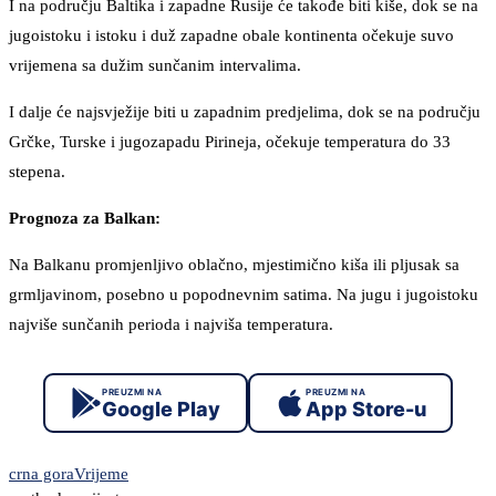
I na području Baltika i zapadne Rusije će takođe biti kiše, dok se na
jugoistoku i istoku i duž zapadne obale kontinenta očekuje suvo
vrijemena sa dužim sunčanim intervalima.
I dalje će najsvježije biti u zapadnim predjelima, dok se na području
Grčke, Turske i jugozapadu Pirineja, očekuje temperatura do 33
stepena.
Prognoza za Balkan:
Na Balkanu promjenljivo oblačno, mjestimično kiša ili pljusak sa
grmljavinom, posebno u popodnevnim satima. Na jugu i jugoistoku
najviše sunčanih perioda i najviša temperatura.
PREUZMI NA
PREUZMI NA
Google Play
App Store-u
crna gora
Vrijeme