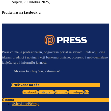
Srijeda, 8 Oktobra 2025,
Pratite nas na facebook-u
Press.co.me je profesionalan, odgovoran portal sa stavom. Redakciju čine
iskusni urednici i novinari koji beskompromisno, otvoreno i nedvosmisleno
izvještavaju i informišu javnost.
Mi smo tu zbog Vas, čitamo se!
Društvene mreže
Facebook
Instagram
Youtube
Envelope
Rss
O nama
Uslovi korišćenja