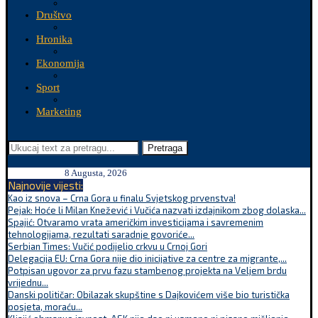
Društvo
Hronika
Ekonomija
Sport
Marketing
Pretraga
8 Augusta, 2026
Najnovije vijesti:
Kao iz snova – Crna Gora u finalu Svjetskog prvenstva!
Pejak: Hoće li Milan Knežević i Vučića nazvati izdajnikom zbog dolaska...
Spajić: Otvaramo vrata američkim investicijama i savremenim
tehnologijama, rezultati saradnje govoriće...
Serbian Times: Vučić podijelio crkvu u Crnoj Gori
Delegacija EU: Crna Gora nije dio inicijative za centre za migrante,...
Potpisan ugovor za prvu fazu stambenog projekta na Veljem brdu
vrijednu...
Danski političar: Obilazak skupštine s Dajkovićem više bio turistička
posjeta, moraću...