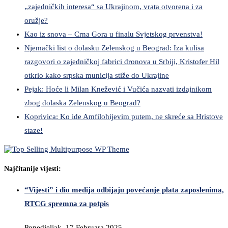
„zajedničkih interesa“ sa Ukrajinom, vrata otvorena i za
oružje?
Kao iz snova – Crna Gora u finalu Svjetskog prvenstva!
Njemački list o dolasku Zelenskog u Beograd: Iza kulisa
razgovori o zajedničkoj fabrici dronova u Srbiji, Kristofer Hil
otkrio kako srpska municija stiže do Ukrajine
Pejak: Hoće li Milan Knežević i Vučića nazvati izdajnikom
zbog dolaska Zelenskog u Beograd?
Koprivica: Ko ide Amfilohijevim putem, ne skreće sa Hristove
staze!
Najčitanije vijesti:
“Vijesti” i dio medija odbijaju povećanje plata zaposlenima,
RTCG spremna za potpis
Ponedjeljak, 17 Februara 2025,