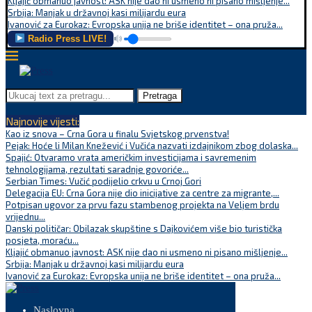
Kljajić obmanuo javnost: ASK nije dao ni usmeno ni pisano mišljenje...
Srbija: Manjak u državnoj kasi milijardu eura
Ivanović za Eurokaz: Evropska unija ne briše identitet – ona pruža...
Radio Press LIVE!
Pretraga
Najnovije vijesti:
Kao iz snova – Crna Gora u finalu Svjetskog prvenstva!
Pejak: Hoće li Milan Knežević i Vučića nazvati izdajnikom zbog dolaska...
Spajić: Otvaramo vrata američkim investicijama i savremenim
tehnologijama, rezultati saradnje govoriće...
Serbian Times: Vučić podijelio crkvu u Crnoj Gori
Delegacija EU: Crna Gora nije dio inicijative za centre za migrante,...
Potpisan ugovor za prvu fazu stambenog projekta na Veljem brdu
vrijednu...
Danski političar: Obilazak skupštine s Dajkovićem više bio turistička
posjeta, moraću...
Kljajić obmanuo javnost: ASK nije dao ni usmeno ni pisano mišljenje...
Srbija: Manjak u državnoj kasi milijardu eura
Ivanović za Eurokaz: Evropska unija ne briše identitet – ona pruža...
Naslovna