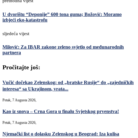
prethodna vijest
U dvorištu “Deponije” 600 tona guma; Božović: Moramo
izbjeći eko-katastrofu
sljedeća vijest
Milović: Za IBAR zakone zeleno svjetlo od međunarodnih
partnera
Pročitajte još:
Vučić dočekao Zelenskog: od „bratske Rusije“ do „zajedničkih
interesa“ sa Ukrajinom, vrata...
Petak, 7 Augusta 2026,
Kao iz snova – Crna Gora u finalu Svjetskog prvenstva!
Petak, 7 Augusta 2026,
Njemački list o dolasku Zelenskog u Beograd: Iza kulisa