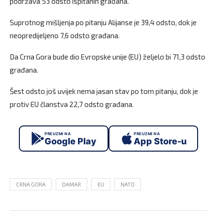
podržava 53 odsto ispitanih građana.
Suprotnog mišljenja po pitanju Alijanse je 39,4 odsto, dok je
neopredijeljeno 7,6 odsto građana.
Da Crna Gora bude dio Evropske unije (EU) željelo bi 71,3 odsto
građana.
Šest odsto još uvijek nema jasan stav po tom pitanju, dok je
protiv EU članstva 22,7 odsto građana.
PREUZMI NA
PREUZMI NA
Google Play
App Store-u
CRNA GORA
DAMAR
EU
NATO