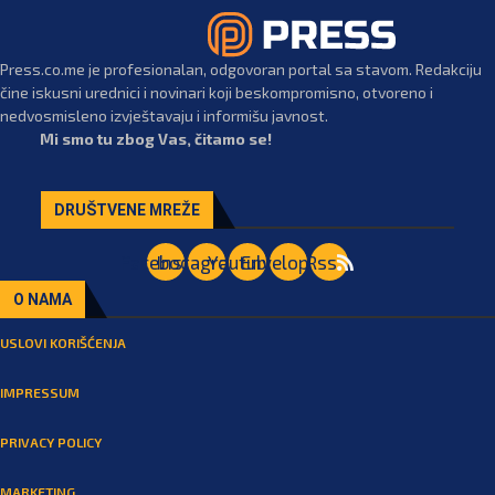
Press.co.me je profesionalan, odgovoran portal sa stavom. Redakciju
čine iskusni urednici i novinari koji beskompromisno, otvoreno i
nedvosmisleno izvještavaju i informišu javnost.
Mi smo tu zbog Vas, čitamo se!
DRUŠTVENE MREŽE
Facebook
Instagram
Youtube
Envelope
Rss
O NAMA
USLOVI KORIŠĆENJA
IMPRESSUM
PRIVACY POLICY
MARKETING