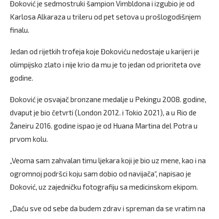
Đoković je sedmostruki šampion Vimbldona i izgubio je od
Karlosa Alkaraza u trileru od pet setova u prošlogodišnjem
finalu.
Jedan od rijetkih trofeja koje Đokoviću nedostaje u karijeri je
olimpijsko zlato i nije krio da mu je to jedan od prioriteta ove
godine.
Đoković je osvajač bronzane medalje u Pekingu 2008. godine,
dvaput je bio četvrti (London 2012. i Tokio 2021), a u Rio de
Žaneiru 2016. godine ispao je od Huana Martina del Potra u
prvom kolu.
„Veoma sam zahvalan timu ljekara koji je bio uz mene, kao i na
ogromnoj podršci koju sam dobio od navijača“, napisao je
Đoković, uz zajedničku fotografiju sa medicinskom ekipom.
„Daću sve od sebe da budem zdrav i spreman da se vratim na