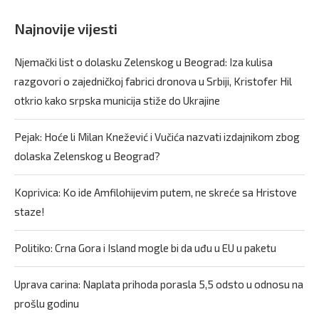
Najnovije vijesti
Njemački list o dolasku Zelenskog u Beograd: Iza kulisa
razgovori o zajedničkoj fabrici dronova u Srbiji, Kristofer Hil
otkrio kako srpska municija stiže do Ukrajine
Pejak: Hoće li Milan Knežević i Vučića nazvati izdajnikom zbog
dolaska Zelenskog u Beograd?
Koprivica: Ko ide Amfilohijevim putem, ne skreće sa Hristove
staze!
Politiko: Crna Gora i Island mogle bi da uđu u EU u paketu
Uprava carina: Naplata prihoda porasla 5,5 odsto u odnosu na
prošlu godinu