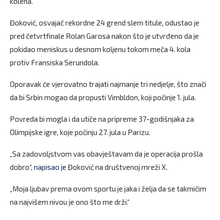
kolena.
Đoković, osvajač rekordne 24 grend slem titule, odustao je
pred četvrtfinale Rolan Garosa nakon što je utvrđeno da je
pokidao meniskus u desnom koljenu tokom meča 4. kola
protiv Fransiska Serundola.
Oporavak će vjerovatno trajati najmanje tri nedjelje, što znači
da bi Srbin mogao da propusti Vimbldon, koji počinje 1. jula.
Povreda bi mogla i da utiče na pripreme 37-godišnjaka za
Olimpijske igre, koje počinju 27. jula u Parizu.
„Sa zadovoljstvom vas obavještavam da je operacija prošla
dobro“,
napisao je
Đoković na društvenoj mreži X.
„Moja ljubav prema ovom sportu je jaka i želja da se takmičim
na najvišem nivou je ono što me drži.“