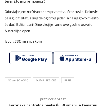
teren što je prije moguće“.
Odustajanjem na Otvorenom prvenstvu Francuske, Đoković
će izgubiti status svjetskog broja jedan, a na njegovo mjesto
će doći Italijan Janik Siner, koji je ranije ove godine osvojio
Australijan open.
Izvor:
BBC na srpskom
PREUZMI NA
PREUZMI NA
Google Play
App Store-u
NOVAK ĐOKOVIĆ
OLIMPIJSKE IGRE
PARIZ
prethodna vijest
Evropska centralna banka (ECB) smanjila kamatnu