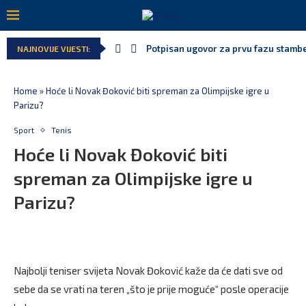
Potpisan ugovor za prvu fazu stamben
NAJNOVIJE VIJESTI:
Danski političar: Obilazak skupštine 
Kljajić obmanuo javnost: ASK nije dao
Srbija: Manjak u državnoj kasi milija
Ivanović za Eurokaz: Evropska unija n
Spajić: Snažno podržavamo domaće fe
Home
»
Hoće li Novak Đoković biti spreman za Olimpijske igre u
Parizu?
Sport
Tenis
Hoće li Novak Đoković biti
spreman za Olimpijske igre u
Parizu?
Najbolji teniser svijeta Novak Đoković kaže da će dati sve od
sebe da se vrati na teren „što je prije moguće“ posle operacije