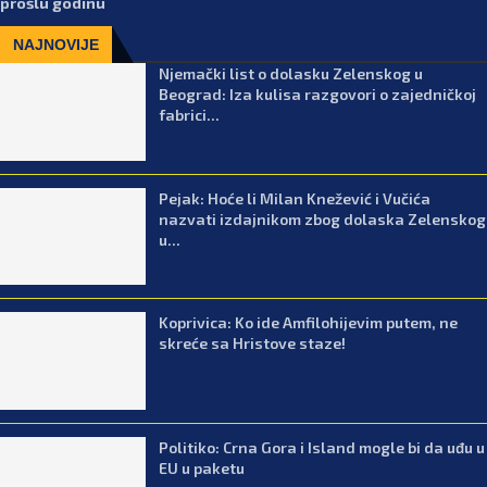
prošlu godinu
NAJNOVIJE
Njemački list o dolasku Zelenskog u
Beograd: Iza kulisa razgovori o zajedničkoj
fabrici...
Pejak: Hoće li Milan Knežević i Vučića
nazvati izdajnikom zbog dolaska Zelenskog
u...
Koprivica: Ko ide Amfilohijevim putem, ne
skreće sa Hristove staze!
Politiko: Crna Gora i Island mogle bi da uđu u
EU u paketu