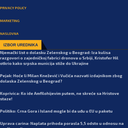
PRIVACY POLICY
MARKETING
NASLOVNA
IZBOR UREDNIKA
Njemački list o dolasku Zelenskog u Beograd: Iza kulisa
razgovori o zajedničkoj fabrici dronova u Srbiji, Kristofer Hil
otkrio kako srpska municija stiže do Ukrajine
Pejak: Hoće li Milan Knežević i Vučića nazvati izdajnikom zbog
dolaska Zelenskog u Beograd?
Koprivica: Ko ide Amfilohijevim putem, ne skreće sa Hristove
staze!
Politiko: Crna Gora i Island mogle bi da uđu u EU u paketu
Uprava carina: Naplata prihoda porasla 5,5 odsto u odnosu na