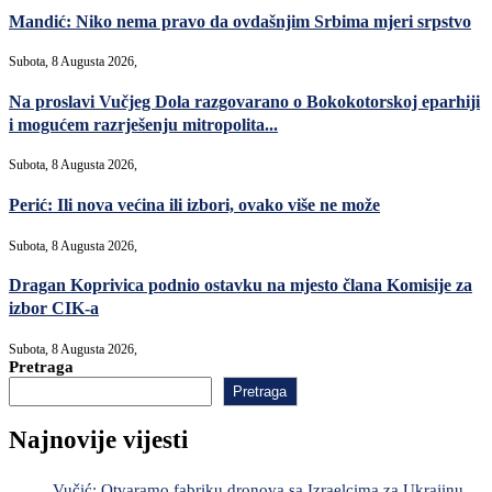
Mandić: Niko nema pravo da ovdašnjim Srbima mjeri srpstvo
Subota, 8 Augusta 2026,
Na proslavi Vučjeg Dola razgovarano o Bokokotorskoj eparhiji
i mogućem razrješenju mitropolita...
Subota, 8 Augusta 2026,
Perić: Ili nova većina ili izbori, ovako više ne može
Subota, 8 Augusta 2026,
Dragan Koprivica podnio ostavku na mjesto člana Komisije za
izbor CIK-a
Subota, 8 Augusta 2026,
Pretraga
Pretraga
Najnovije vijesti
Vučić: Otvaramo fabriku dronova sa Izraelcima za Ukrajinu