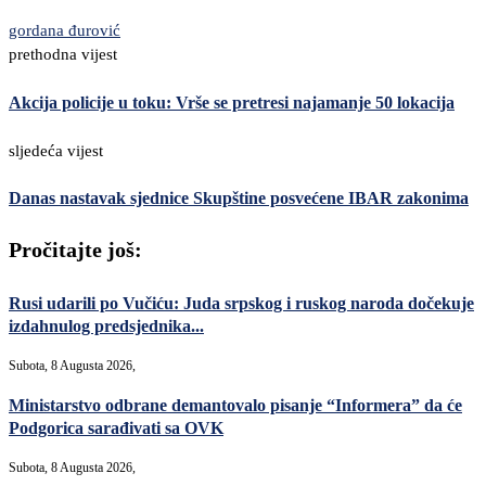
gordana đurović
prethodna vijest
Akcija policije u toku: Vrše se pretresi najamanje 50 lokacija
sljedeća vijest
Danas nastavak sjednice Skupštine posvećene IBAR zakonima
Pročitajte još:
Rusi udarili po Vučiću: Juda srpskog i ruskog naroda dočekuje
izdahnulog predsjednika...
Subota, 8 Augusta 2026,
Ministarstvo odbrane demantovalo pisanje “Informera” da će
Podgorica sarađivati sa OVK
Subota, 8 Augusta 2026,