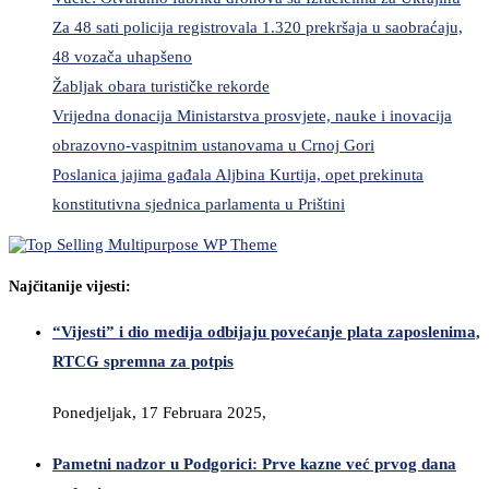
Za 48 sati policija registrovala 1.320 prekršaja u saobraćaju,
48 vozača uhapšeno
Žabljak obara turističke rekorde
Vrijedna donacija Ministarstva prosvjete, nauke i inovacija
obrazovno-vaspitnim ustanovama u Crnoj Gori
Poslanica jajima gađala Aljbina Kurtija, opet prekinuta
konstitutivna sjednica parlamenta u Prištini
Najčitanije vijesti:
“Vijesti” i dio medija odbijaju povećanje plata zaposlenima,
RTCG spremna za potpis
Ponedjeljak, 17 Februara 2025,
Pametni nadzor u Podgorici: Prve kazne već prvog dana