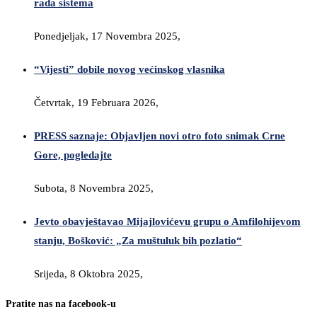
rada sistema
Ponedjeljak, 17 Novembra 2025,
“Vijesti” dobile novog većinskog vlasnika
Četvrtak, 19 Februara 2026,
PRESS saznaje: Objavljen novi otro foto snimak Crne
Gore, pogledajte
Subota, 8 Novembra 2025,
Jevto obavještavao Mijajlovićevu grupu o Amfilohijevom
stanju, Bošković: „Za muštuluk bih pozlatio“
Srijeda, 8 Oktobra 2025,
Pratite nas na facebook-u