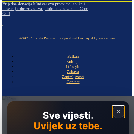
Vrijedna donacija Ministarstva prosvjete, nauke i
inovacija obrazovno-vaspitnim ustanovama u Crnoj
Gori
@2026.All Right Reserved. Designed and Developed by Press.co.me
Balkan
Kuhinja
Lifestyle
Zabava
Zanimljivosti
Contact
Naslovna
×
Sve vijesti.
Politika
Uvijek uz tebe.
Društvo
Hronika