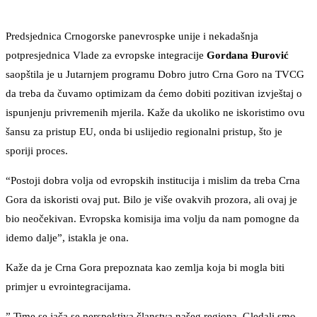
Predsjednica Crnogorske panevrospke unije i nekadašnja
potpresjednica Vlade za evropske integracije
Gordana
Đurović
saopštila je u Jutarnjem programu Dobro jutro Crna Goro na TVCG
da treba da čuvamo optimizam da ćemo dobiti pozitivan izvještaj o
ispunjenju privremenih mjerila. Kaže da ukoliko ne iskoristimo ovu
šansu za pristup EU, onda bi uslijedio regionalni pristup, što je
sporiji proces.
“Postoji dobra volja od evropskih institucija i mislim da treba Crna
Gora da iskoristi ovaj put. Bilo je više ovakvih prozora, ali ovaj je
bio neočekivan. Evropska komisija ima volju da nam pomogne da
idemo dalje”, istakla je ona.
Kaže da je Crna Gora prepoznata kao zemlja koja bi mogla biti
primjer u evrointegracijama.
” Time se jača se perspektiva članstva našeg regiona. Gledali smo