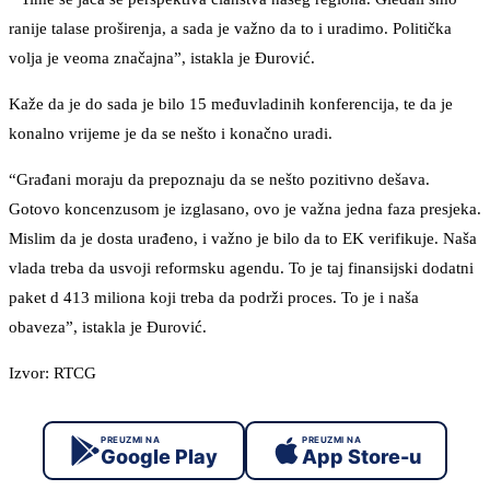
ranije talase proširenja, a sada je važno da to i uradimo. Politička
volja je veoma značajna”, istakla je Đurović.
Kaže da je do sada je bilo 15 međuvladinih konferencija, te da je
konalno vrijeme je da se nešto i konačno uradi.
“Građani moraju da prepoznaju da se nešto pozitivno dešava.
Gotovo koncenzusom je izglasano, ovo je važna jedna faza presjeka.
Mislim da je dosta urađeno, i važno je bilo da to EK verifikuje. Naša
vlada treba da usvoji reformsku agendu. To je taj finansijski dodatni
paket d 413 miliona koji treba da podrži proces. To je i naša
obaveza”, istakla je Đurović.
Izvor: RTCG
PREUZMI NA
PREUZMI NA
Google Play
App Store-u