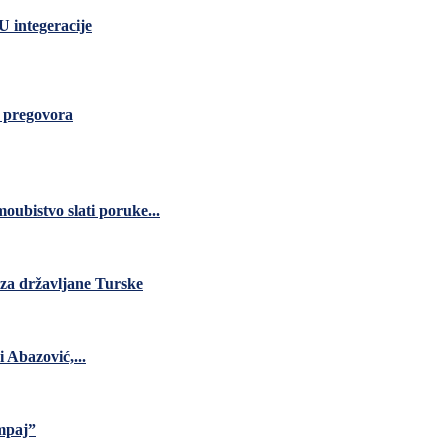
 integeracije
k pregovora
ubistvo slati poruke...
za državljane Turske
 Abazović,...
umpaj”