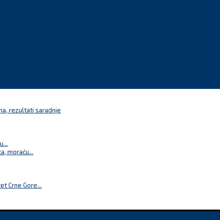
a, rezultati saradnje
...
a, moraću...
t Crne Gore...