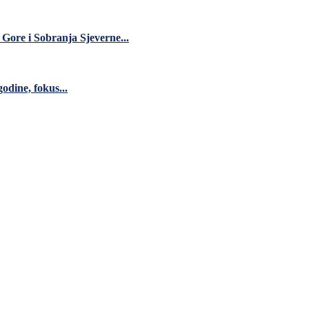
ore i Sobranja Sjeverne...
godine, fokus...