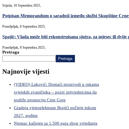
Srijeda, 10 Septembra 2025,
Potpisan Memorandum o saradnji između službi Skupštine Crne G
Ponedjeljak, 8 Septembra 2025,
Spajić: Vlada može biti rekonstruisana sjutra, za mjesec ili dvije 
Ponedjeljak, 8 Septembra 2025,
Pretraga
Pretraga
Najnovije vijesti
(VIDEO) Laković: Domaći proizvodi u rukama
svjetskih zvaničnika – poziv privrednicima da
podrže promociju Crne Gore
Gradnja vjetroelektrane Brajići počinje tokom
2027. godine
Njemac kažnjen sa 1.500 eura zbog vrijeđanja