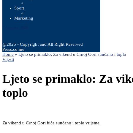
Sport
Marketing
7 Augusta, 2026
@2025 - Copyright and All Right Reserved
Press.co.me
Home
»
Ljeto se primaklo: Za vikend u Crnoj Gori sunčano i toplo
Vijesti
Ljeto se primaklo: Za vi
toplo
Za vikend u Crnoj Gori biće sunčano i toplo vrijeme.