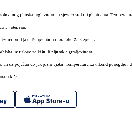
izolovanog pljuska, uglavnom na sjeveroistoku i planinama. Temperatur
do 34 stepena.
 otvorenom i jak. Temperatura mora oko 23 stepena.
blaka uz uslove za kišu ili pljusak s grmljavinom.
, ali uz pojačan do jak južni vjetar. Temperatura za vikend ponegdje i 
malo kiše.
PREUZMI NA
lay
App Store-u