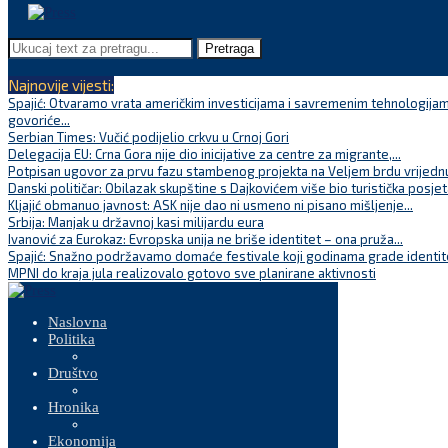
Pretraga
Najnovije vijesti:
Spajić: Otvaramo vrata američkim investicijama i savremenim tehnologijam
govoriće...
Serbian Times: Vučić podijelio crkvu u Crnoj Gori
Delegacija EU: Crna Gora nije dio inicijative za centre za migrante,...
Potpisan ugovor za prvu fazu stambenog projekta na Veljem brdu vrijednu
Danski političar: Obilazak skupštine s Dajkovićem više bio turistička posjet
Kljajić obmanuo javnost: ASK nije dao ni usmeno ni pisano mišljenje...
Srbija: Manjak u državnoj kasi milijardu eura
Ivanović za Eurokaz: Evropska unija ne briše identitet – ona pruža...
Spajić: Snažno podržavamo domaće festivale koji godinama grade identite
MPNI do kraja jula realizovalo gotovo sve planirane aktivnosti
Naslovna
Politika
Društvo
Hronika
Ekonomija