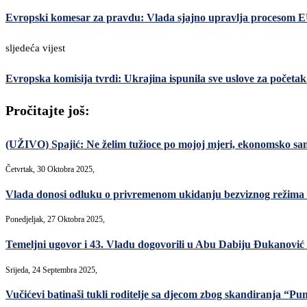
Evropski komesar za pravdu: Vlada sjajno upravlja procesom EU
sljedeća vijest
Evropska komisija tvrdi: Ukrajina ispunila sve uslove za početa
Pročitajte još:
(UŽIVO) Spajić: Ne želim tužioce po mojoj mjeri, ekonomsko samo
Četvrtak, 30 Oktobra 2025,
Vlada donosi odluku o privremenom ukidanju bezviznog režima 
Ponedjeljak, 27 Oktobra 2025,
Temeljni ugovor i 43. Vladu dogovorili u Abu Dabiju Đukanović i
Srijeda, 24 Septembra 2025,
Vučićevi batinaši tukli roditelje sa djecom zbog skandiranja “P