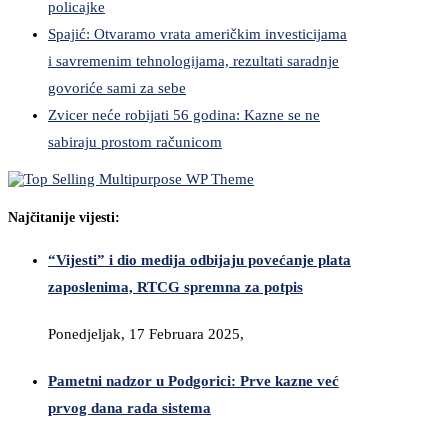
policajke
Spajić: Otvaramo vrata američkim investicijama
i savremenim tehnologijama, rezultati saradnje
govoriće sami za sebe
Zvicer neće robijati 56 godina: Kazne se ne
sabiraju prostom računicom
Najčitanije vijesti:
“Vijesti” i dio medija odbijaju povećanje plata
zaposlenima, RTCG spremna za potpis
Ponedjeljak, 17 Februara 2025,
Pametni nadzor u Podgorici: Prve kazne već
prvog dana rada sistema