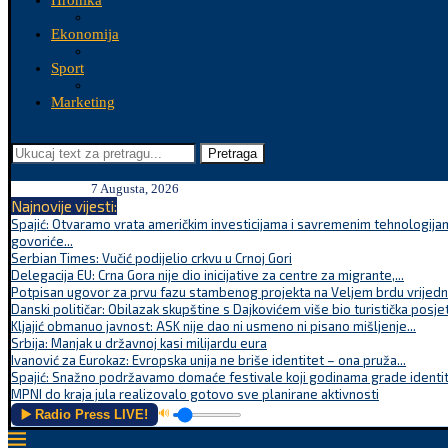
Hronika
Ekonomija
Sport
Marketing
Pretraga
7 Augusta, 2026
Najnovije vijesti:
Spajić: Otvaramo vrata američkim investicijama i savremenim tehnologijam
govoriće...
Serbian Times: Vučić podijelio crkvu u Crnoj Gori
Delegacija EU: Crna Gora nije dio inicijative za centre za migrante,...
Potpisan ugovor za prvu fazu stambenog projekta na Veljem brdu vrijednu
Danski političar: Obilazak skupštine s Dajkovićem više bio turistička posjet
Kljajić obmanuo javnost: ASK nije dao ni usmeno ni pisano mišljenje...
Srbija: Manjak u državnoj kasi milijardu eura
Ivanović za Eurokaz: Evropska unija ne briše identitet – ona pruža...
Spajić: Snažno podržavamo domaće festivale koji godinama grade identite
MPNI do kraja jula realizovalo gotovo sve planirane aktivnosti
▶️ Radio Press LIVE!
🔊