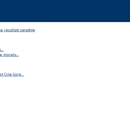
a, rezultati saradnje
...
a, moraću...
t Crne Gore...