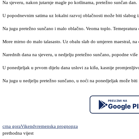
Na sjeveru, nakon jutarnje magle po kotlinama, pretežno sunčan dan.
U popodnevnim satima uz lokalni razvoj oblačnosti može biti slabog 
Na jugu pretežno sunčano i malo oblačno. Veoma toplo. Temepratura 
More mirno do malo talasasto. Uz obalu slab do umjeren maestral, na
Narednih dana na sjeveru, u nedjelju pretežno sunčano, popodne više o
U ponedjeljak u prvom dijelu dana uslovi za kišu, kasnije promjenljivo
Na jugu u nedjelju pretežno sunčano, u noći na ponedjeljak može biti 
PREUZMI NA
Google P
crna gora
Vikend
vremenska prognopza
prethodna vijest