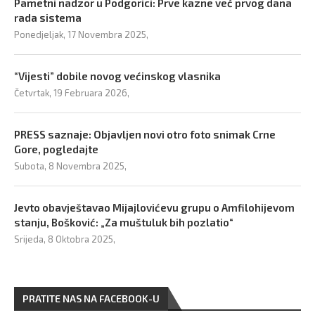
Pametni nadzor u Podgorici: Prve kazne već prvog dana
rada sistema
Ponedjeljak, 17 Novembra 2025,
“Vijesti” dobile novog većinskog vlasnika
Četvrtak, 19 Februara 2026,
PRESS saznaje: Objavljen novi otro foto snimak Crne
Gore, pogledajte
Subota, 8 Novembra 2025,
Jevto obavještavao Mijajlovićevu grupu o Amfilohijevom
stanju, Bošković: „Za muštuluk bih pozlatio“
Srijeda, 8 Oktobra 2025,
PRATITE NAS NA FACEBOOK-U