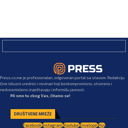
Press.co.me je profesionalan, odgovoran portal sa stavom. Redakciju
čine iskusni urednici i novinari koji beskompromisno, otvoreno i
nedvosmisleno izvještavaju i informišu javnost.
Mi smo tu zbog Vas, čitamo se!
DRUŠTVENE MREŽE
Facebook
Instagram
Youtube
Envelope
Rss