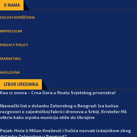
O NAMA
USLOVI KORIŠĆENJA
IMPRESSUM
PRIVACY POLICY
MARKETING
NASLOVNA
IZBOR UREDNIKA
Kao iz snova – Crna Gora u finalu Svjetskog prvenstva!
Njemački list o dolasku Zelenskog u Beograd: Iza kulisa
razgovori o zajedničkoj fabrici dronova u Srbiji, Kristofer Hil
otkrio kako srpska municija stiže do Ukrajine
Pejak: Hoće li Milan Knežević i Vučića nazvati izdajnikom zbog
dolaska Zelenskog u Beograd?