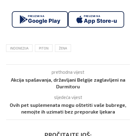
PREUZMI NA
PREUZMI NA
Google Play
App Store-u
INDONEZIJA
PITON
ŽENA
prethodna vijest
Akcija spašavanja, državljani Belgije zaglavljeni na
Durmitoru
sljedeća vijest
Ovih pet suplemenata mogu oštetiti vaše bubrege,
nemojte ih uzimati bez preporuke ljekara
PROČITAJTE JOŠ: