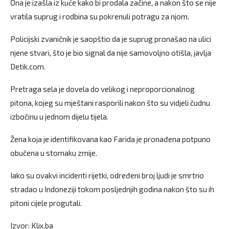
Ona je izašla iz kuće kako bi prodala začine, a nakon što se nije
vratila suprug i rodbina su pokrenuli potragu za njom.
Policijski zvaničnik je saopštio da je suprug pronašao na ulici
njene stvari, što je bio signal da nije samovoljno otišla, javlja
Detik.com.
Pretraga sela je dovela do velikog i neproporcionalnog
pitona, kojeg su mještani rasporili nakon što su vidjeli čudnu
izbočinu u jednom dijelu tijela.
Žena koja je identifikovana kao Farida je pronađena potpuno
obučena u stomaku zmije.
Iako su ovakvi incidenti rijetki, određeni broj ljudi je smrtno
stradao u Indoneziji tokom posljednjih godina nakon što su ih
pitoni cijele progutali.
Izvor: Klix.ba