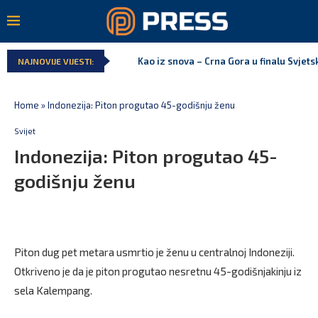
Kao iz snova – Crna Gora u finalu Svjet
NAJNOVIJE VIJESTI:
Home
»
Indonezija: Piton progutao 45-godišnju ženu
Svijet
Indonezija: Piton progutao 45-
godišnju ženu
Piton dug pet metara usmrtio je ženu u centralnoj Indoneziji.
Otkriveno je da je piton progutao nesretnu 45-godišnjakinju iz
sela Kalempang.