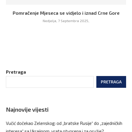
Pomračenje Mjeseca se vidjelo i iznad Crne Gore
Nedjelja, 7 Septembra 2025,
Pretraga
PRETRAGA
Najnovije vijesti
Vučić dočekao Zelenskog: od „bratske Rusije“ do „zajedničkih
interesa“ sa Ukrajinom, vrata otvorena i za oružje?