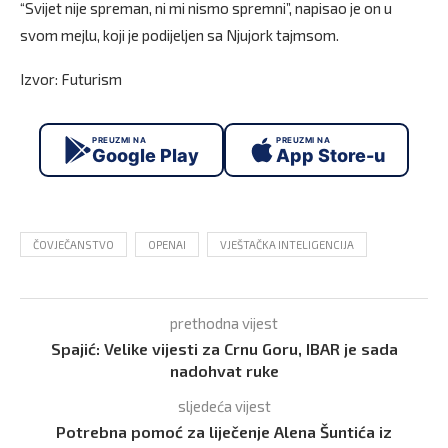
“Svijet nije spreman, ni mi nismo spremni”, napisao je on u
svom mejlu, koji je podijeljen sa Njujork tajmsom.
Izvor: Futurism
PREUZMI NA
PREUZMI NA
Google Play
App Store-u
ČOVJEČANSTVO
OPENAI
VJEŠTAČKA INTELIGENCIJA
prethodna vijest
Spajić: Velike vijesti za Crnu Goru, IBAR je sada
nadohvat ruke
sljedeća vijest
Potrebna pomoć za liječenje Alena Šuntića iz