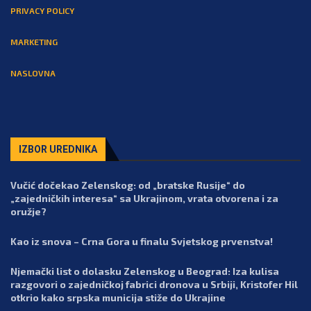
PRIVACY POLICY
MARKETING
NASLOVNA
IZBOR UREDNIKA
Vučić dočekao Zelenskog: od „bratske Rusije“ do
„zajedničkih interesa“ sa Ukrajinom, vrata otvorena i za
oružje?
Kao iz snova – Crna Gora u finalu Svjetskog prvenstva!
Njemački list o dolasku Zelenskog u Beograd: Iza kulisa
razgovori o zajedničkoj fabrici dronova u Srbiji, Kristofer Hil
otkrio kako srpska municija stiže do Ukrajine