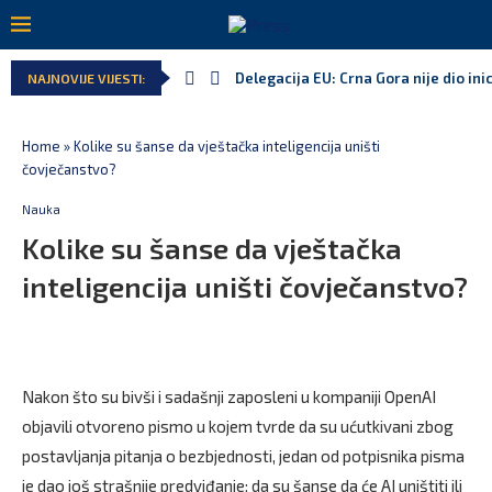
Delegacija EU: Crna Gora nije dio inic
NAJNOVIJE VIJESTI:
Potpisan ugovor za prvu fazu stamben
Danski političar: Obilazak skupštine 
Kljajić obmanuo javnost: ASK nije dao
Srbija: Manjak u državnoj kasi milija
Ivanović za Eurokaz: Evropska unija n
Home
»
Kolike su šanse da vještačka inteligencija uništi
čovječanstvo?
Nauka
Kolike su šanse da vještačka
inteligencija uništi čovječanstvo?
Nakon što su bivši i sadašnji zaposleni u kompaniji OpenAI
objavili otvoreno pismo u kojem tvrde da su ućutkivani zbog
postavljanja pitanja o bezbjednosti, jedan od potpisnika pisma
je dao još strašnije predviđanje: da su šanse da će AI uništiti ili