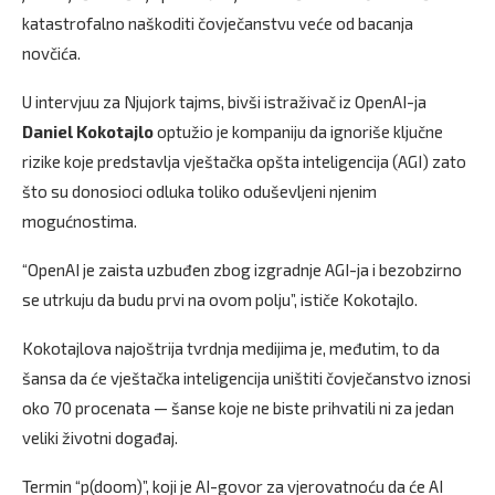
katastrofalno naškoditi čovječanstvu veće od bacanja
novčića.
U intervjuu za Njujork tajms, bivši istraživač iz OpenAI-ja
Daniel
Kokotajlo
optužio je kompaniju da ignoriše ključne
rizike koje predstavlja vještačka opšta inteligencija (AGI) zato
što su donosioci odluka toliko oduševljeni njenim
mogućnostima.
“OpenAI je zaista uzbuđen zbog izgradnje AGI-ja i bezobzirno
se utrkuju da budu prvi na ovom polju”, ističe Kokotajlo.
Kokotajlova najoštrija tvrdnja medijima je, međutim, to da
šansa da će vještačka inteligencija uništiti čovječanstvo iznosi
oko 70 procenata — šanse koje ne biste prihvatili ni za jedan
veliki životni događaj.
Termin “p(doom)”, koji je AI-govor za vjerovatnoću da će AI