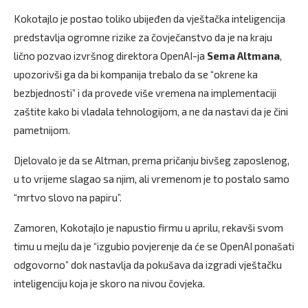
Kokotajlo je postao toliko ubijeđen da vještačka inteligencija
predstavlja ogromne rizike za čovječanstvo da je na kraju
lično pozvao izvršnog direktora OpenAI-ja
Sema
Altmana
,
upozorivši ga da bi kompanija trebalo da se “okrene ka
bezbjednosti” i da provede više vremena na implementaciji
zaštite kako bi vladala tehnologijom, a ne da nastavi da je čini
pametnijom.
Djelovalo je da se Altman, prema pričanju bivšeg zaposlenog,
u to vrijeme slagao sa njim, ali vremenom je to postalo samo
“mrtvo slovo na papiru”.
Zamoren, Kokotajlo je napustio firmu u aprilu, rekavši svom
timu u mejlu da je “izgubio povjerenje da će se OpenAI ponašati
odgovorno” dok nastavlja da pokušava da izgradi vještačku
inteligenciju koja je skoro na nivou čovjeka.