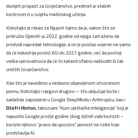
donijeti propast za čovječanstvo, predmet je stalnih
kontroverzi u svijetu mašinskog učenja.
Kokotajlo je rekao za Njujork tajms da je, nakon što se
pridružio OpenAI-ju 2022. godine od njega zatraženo da
predvidi napredak tehnologije, a on je postao uvjeren ne samo
da će industrija postići AGI do 2027. godine, već da postoji
velika vjerovatnoća da će to katastrofalno naškoditi ili čak
uništiti čovječanstvo.
Kao što je navedeno u nedavno objavljenom otvorenom
pismu, Kokotajlo i njegovi drugovi — što uključuje bivše i
sadašnje zaposlene u Google DeepMindu i Anthropicu, kao i
Džefri Hinton
, takozvani “Kum vještačke inteligencije” koji je
napustio Google prošle godine zbog sličnih zabrinutosti –
koriste njihovo “pravo da upozore” javnost na rizike koje
predstavlja AI.