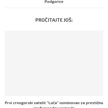
Podgorice
PROČITAJTE JOŠ:
Prvi crnogorski satelit “Luča” nominovan za prestižnu
međunarodnu nagradu