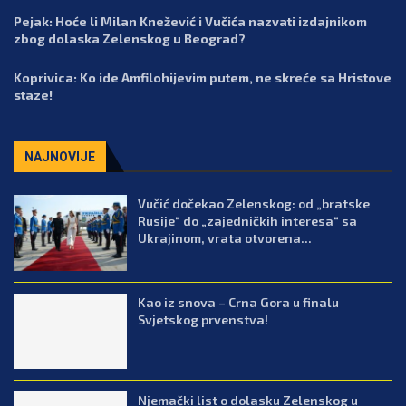
Pejak: Hoće li Milan Knežević i Vučića nazvati izdajnikom
zbog dolaska Zelenskog u Beograd?
Koprivica: Ko ide Amfilohijevim putem, ne skreće sa Hristove
staze!
NAJNOVIJE
Vučić dočekao Zelenskog: od „bratske
Rusije“ do „zajedničkih interesa“ sa
Ukrajinom, vrata otvorena...
Kao iz snova – Crna Gora u finalu
Svjetskog prvenstva!
Njemački list o dolasku Zelenskog u