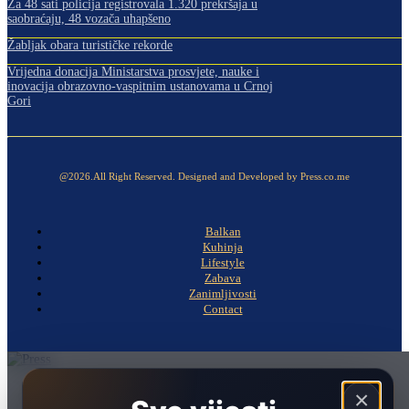
Za 48 sati policija registrovala 1.320 prekršaja u
saobraćaju, 48 vozača uhapšeno
Žabljak obara turističke rekorde
Vrijedna donacija Ministarstva prosvjete, nauke i
inovacija obrazovno-vaspitnim ustanovama u Crnoj
Gori
@2026.All Right Reserved. Designed and Developed by Press.co.me
Balkan
Kuhinja
Lifestyle
Zabava
Zanimljivosti
Contact
Naslovna
×
Politika