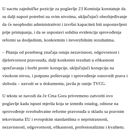
U nacrtu zajedničke pozicije za poglavlje 23 Komisija konstatuje da
su dalji napori potrebni na svim nivoima, uključujući obezbjeđivanje
da će neophodni administrativni i izvršni kapaciteti biti uspostavljeni
prije pristupanja, i da se uspostavi solidna evidencija sprovođenja
reformi sa dosljednim, konkretnim i ireverzbilnim rezultatima.
– Pitanja od posebnog značaja ostaju nezavisnost, odgovornost i
djelotvornost pravosuđa, dalji konkretni rezultati u efikasnom
sprečavanju i borbi protiv korupcije, uključujući korupciju na
visokom nivou, i potpuno poštovanje i sprovođenje osnovnih prava i
sloboda – navodi se u dokumentu, javila je ranije TVCG.
U tekstu se navodi da će Crna Gora privremeno zatvoriti ovo
poglavlje kada ispuni mjerila koja se između ostalog, odnose na
sprovođenje sveobuhvatne reforme pravosuđa u skladu sa pravnim
tekovinama EU i evropskim standardima o nepristrasnosti,
nezavisnosti, odgovornosti, efikasnosti, profesionalizmu i kvalitetu.