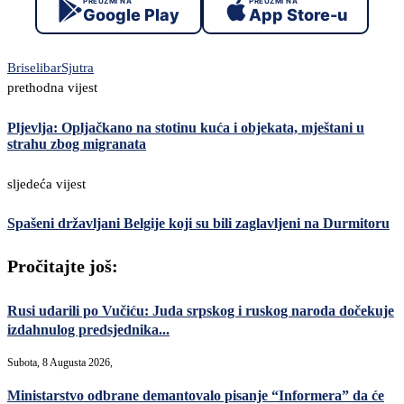
PREUZMI NA
PREUZMI NA
Google Play
App Store-u
Brisel
ibar
Sjutra
prethodna vijest
Pljevlja: Opljačkano na stotinu kuća i objekata, mještani u
strahu zbog migranata
sljedeća vijest
Spašeni državljani Belgije koji su bili zaglavljeni na Durmitoru
Pročitajte još:
Rusi udarili po Vučiću: Juda srpskog i ruskog naroda dočekuje
izdahnulog predsjednika...
Subota, 8 Augusta 2026,
Ministarstvo odbrane demantovalo pisanje “Informera” da će