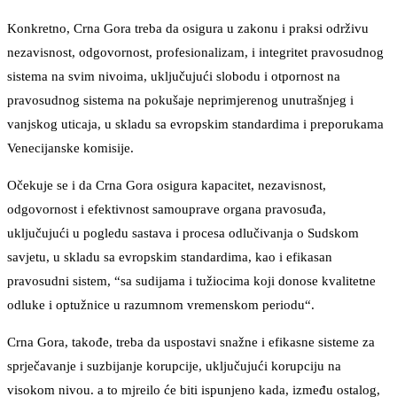
Konkretno, Crna Gora treba da osigura u zakonu i praksi održivu
nezavisnost, odgovornost, profesionalizam, i integritet pravosudnog
sistema na svim nivoima, uključujući slobodu i otpornost na
pravosudnog sistema na pokušaje neprimjerenog unutrašnjeg i
vanjskog uticaja, u skladu sa evropskim standardima i preporukama
Venecijanske komisije.
Očekuje se i da Crna Gora osigura kapacitet, nezavisnost,
odgovornost i efektivnost samouprave organa pravosuđa,
uključujući u pogledu sastava i procesa odlučivanja o Sudskom
savjetu, u skladu sa evropskim standardima, kao i efikasan
pravosudni sistem, “sa sudijama i tužiocima koji donose kvalitetne
odluke i optužnice u razumnom vremenskom periodu“.
Crna Gora, takođe, treba da uspostavi snažne i efikasne sisteme za
sprječavanje i suzbijanje korupcije, uključujući korupciju na
visokom nivou. a to mjreilo će biti ispunjeno kada, između ostalog,