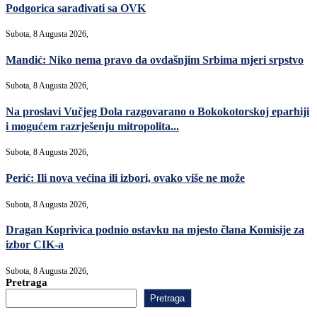
Podgorica sarađivati sa OVK
Subota, 8 Augusta 2026,
Mandić: Niko nema pravo da ovdašnjim Srbima mjeri srpstvo
Subota, 8 Augusta 2026,
Na proslavi Vučjeg Dola razgovarano o Bokokotorskoj eparhiji
i mogućem razrješenju mitropolita...
Subota, 8 Augusta 2026,
Perić: Ili nova većina ili izbori, ovako više ne može
Subota, 8 Augusta 2026,
Dragan Koprivica podnio ostavku na mjesto člana Komisije za
izbor CIK-a
Subota, 8 Augusta 2026,
Pretraga
Pretraga