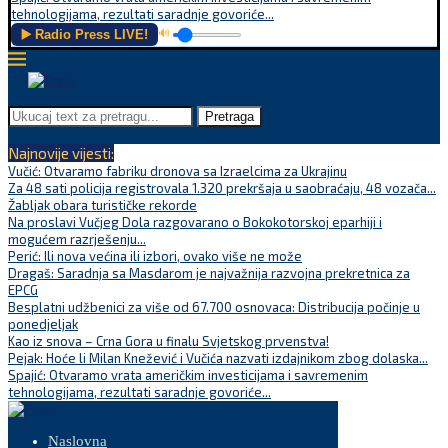
tehnologijama, rezultati saradnje govoriće...
▶️ Radio Press LIVE!
🔊
Pretraga
Najnovije vijesti:
Vučić: Otvaramo fabriku dronova sa Izraelcima za Ukrajinu
Za 48 sati policija registrovala 1.320 prekršaja u saobraćaju, 48 vozača...
Žabljak obara turističke rekorde
Na proslavi Vučjeg Dola razgovarano o Bokokotorskoj eparhiji i
mogućem razrješenju...
Perić: Ili nova većina ili izbori, ovako više ne može
Dragaš: Saradnja sa Masdarom je najvažnija razvojna prekretnica za
EPCG
Besplatni udžbenici za više od 67.700 osnovaca: Distribucija počinje u
ponedjeljak
Kao iz snova – Crna Gora u finalu Svjetskog prvenstva!
Pejak: Hoće li Milan Knežević i Vučića nazvati izdajnikom zbog dolaska...
Spajić: Otvaramo vrata američkim investicijama i savremenim
tehnologijama, rezultati saradnje govoriće...
Naslovna