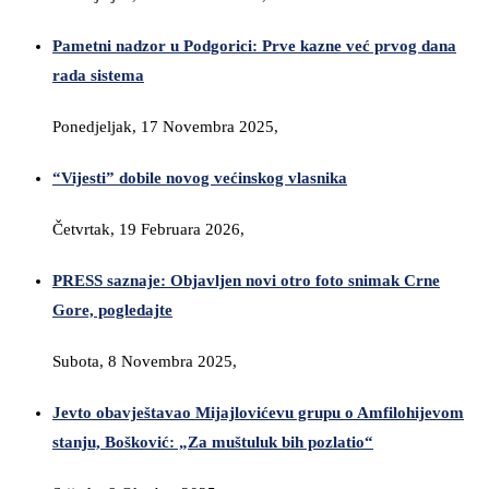
Pametni nadzor u Podgorici: Prve kazne već prvog dana
rada sistema
Ponedjeljak, 17 Novembra 2025,
“Vijesti” dobile novog većinskog vlasnika
Četvrtak, 19 Februara 2026,
PRESS saznaje: Objavljen novi otro foto snimak Crne
Gore, pogledajte
Subota, 8 Novembra 2025,
Jevto obavještavao Mijajlovićevu grupu o Amfilohijevom
stanju, Bošković: „Za muštuluk bih pozlatio“