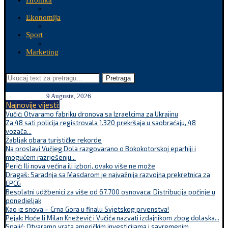
Hronika
Ekonomija
Sport
Marketing
Pretraga
9 Augusta, 2026
Najnovije vijesti:
Vučić: Otvaramo fabriku dronova sa Izraelcima za Ukrajinu
Za 48 sati policija registrovala 1.320 prekršaja u saobraćaju, 48
vozača...
Žabljak obara turističke rekorde
Na proslavi Vučjeg Dola razgovarano o Bokokotorskoj eparhiji i
mogućem razrješenju...
Perić: Ili nova većina ili izbori, ovako više ne može
Dragaš: Saradnja sa Masdarom je najvažnija razvojna prekretnica za
EPCG
Besplatni udžbenici za više od 67.700 osnovaca: Distribucija počinje u
ponedjeljak
Kao iz snova – Crna Gora u finalu Svjetskog prvenstva!
Pejak: Hoće li Milan Knežević i Vučića nazvati izdajnikom zbog dolaska...
Spajić: Otvaramo vrata američkim investicijama i savremenim