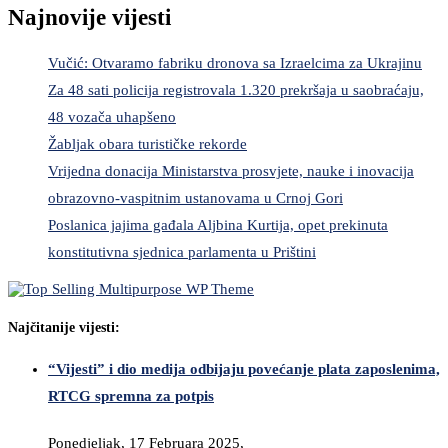
Najnovije vijesti
Vučić: Otvaramo fabriku dronova sa Izraelcima za Ukrajinu
Za 48 sati policija registrovala 1.320 prekršaja u saobraćaju,
48 vozača uhapšeno
Žabljak obara turističke rekorde
Vrijedna donacija Ministarstva prosvjete, nauke i inovacija
obrazovno-vaspitnim ustanovama u Crnoj Gori
Poslanica jajima gađala Aljbina Kurtija, opet prekinuta
konstitutivna sjednica parlamenta u Prištini
Najčitanije vijesti:
“Vijesti” i dio medija odbijaju povećanje plata zaposlenima,
RTCG spremna za potpis
Ponedjeljak, 17 Februara 2025,