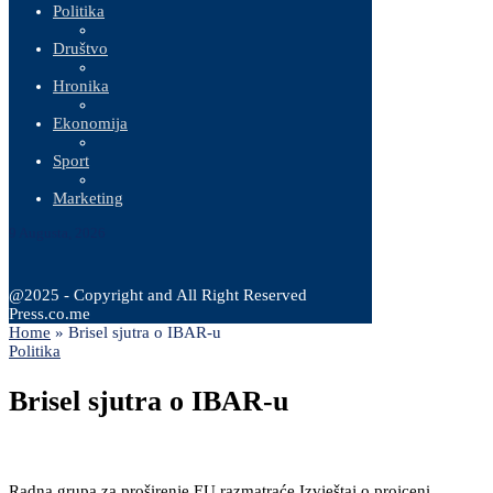
Politika
Društvo
Hronika
Ekonomija
Sport
Marketing
9 Augusta, 2026
@2025 - Copyright and All Right Reserved
Press.co.me
Home
»
Brisel sjutra o IBAR-u
Politika
Brisel sjutra o IBAR-u
Radna grupa za proširenje EU razmatraće Izvještaj o projceni