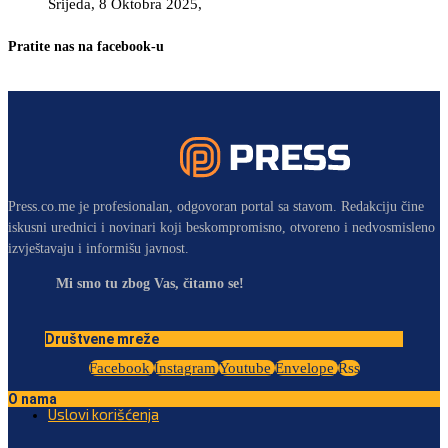
Srijeda, 8 Oktobra 2025,
Pratite nas na facebook-u
Press.co.me je profesionalan, odgovoran portal sa stavom. Redakciju čine
iskusni urednici i novinari koji beskompromisno, otvoreno i nedvosmisleno
izvještavaju i informišu javnost.
Mi smo tu zbog Vas, čitamo se!
Društvene mreže
Facebook
Instagram
Youtube
Envelope
Rss
O nama
Uslovi korišćenja