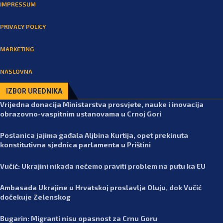
IMPRESSUM
PRIVACY POLICY
MARKETING
NASLOVNA
IZBOR UREDNIKA
Vrijedna donacija Ministarstva prosvjete, nauke i inovacija
obrazovno-vaspitnim ustanovama u Crnoj Gori
Poslanica jajima gađala Aljbina Kurtija, opet prekinuta
konstitutivna sjednica parlamenta u Prištini
Vučić: Ukrajini nikada nećemo praviti problem na putu ka EU
Ambasada Ukrajine u Hrvatskoj proslavlja Oluju, dok Vučić
dočekuje Zelenskog
Bugarin: Migranti nisu opasnost za Crnu Goru