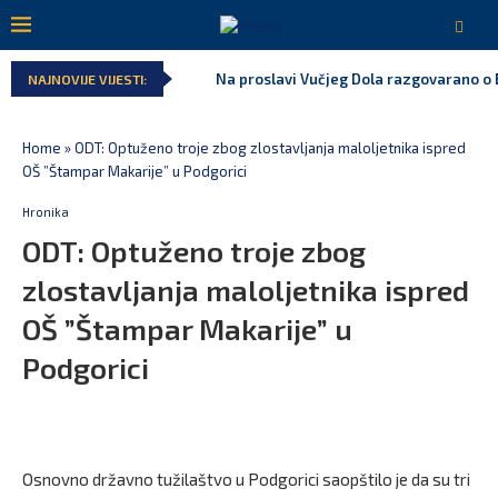
Na proslavi Vučjeg Dola razgovarano o B
NAJNOVIJE VIJESTI:
Home
»
ODT: Optuženo troje zbog zlostavljanja maloljetnika ispred
OŠ ”Štampar Makarije” u Podgorici
Hronika
ODT: Optuženo troje zbog
zlostavljanja maloljetnika ispred
OŠ ”Štampar Makarije” u
Podgorici
Osnovno državno tužilaštvo u Podgorici saopštilo je da su tri