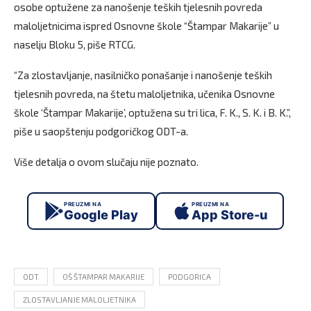
osobe optužene za nanošenje teških tjelesnih povreda
maloljetnicima ispred Osnovne škole “Štampar Makarije” u
naselju Bloku 5, piše RTCG.
“Za zlostavljanje, nasilničko ponašanje i nanošenje teških
tjelesnih povreda, na štetu maloljetnika, učenika Osnovne
škole ‘Štampar Makarije’, optužena su tri lica, F. K., S. K. i B. K.”,
piše u saopštenju podgoričkog ODT-a.
Više detalja o ovom slučaju nije poznato.
PREUZMI NA
PREUZMI NA
Google Play
App Store-u
ODT
OŠ ŠTAMPAR MAKARIJE
PODGORICA
ZLOSTAVLJANJE MALOLJETNIKA