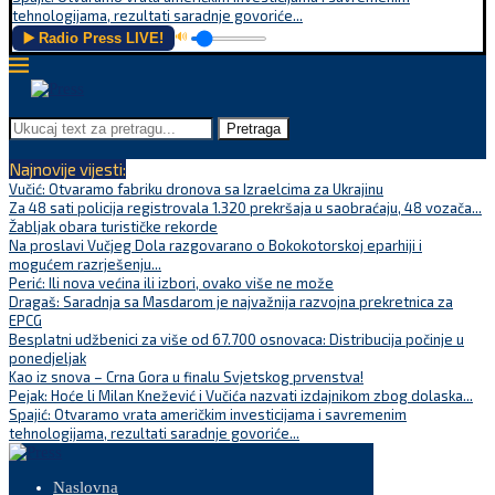
tehnologijama, rezultati saradnje govoriće...
▶️ Radio Press LIVE!
🔊
Pretraga
Najnovije vijesti:
Vučić: Otvaramo fabriku dronova sa Izraelcima za Ukrajinu
Za 48 sati policija registrovala 1.320 prekršaja u saobraćaju, 48 vozača...
Žabljak obara turističke rekorde
Na proslavi Vučjeg Dola razgovarano o Bokokotorskoj eparhiji i
mogućem razrješenju...
Perić: Ili nova većina ili izbori, ovako više ne može
Dragaš: Saradnja sa Masdarom je najvažnija razvojna prekretnica za
EPCG
Besplatni udžbenici za više od 67.700 osnovaca: Distribucija počinje u
ponedjeljak
Kao iz snova – Crna Gora u finalu Svjetskog prvenstva!
Pejak: Hoće li Milan Knežević i Vučića nazvati izdajnikom zbog dolaska...
Spajić: Otvaramo vrata američkim investicijama i savremenim
tehnologijama, rezultati saradnje govoriće...
Naslovna