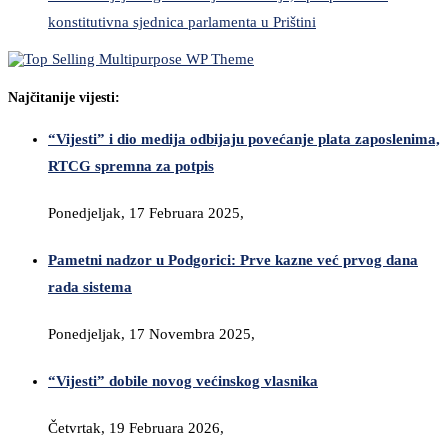
konstitutivna sjednica parlamenta u Prištini
Najčitanije vijesti:
“Vijesti” i dio medija odbijaju povećanje plata zaposlenima,
RTCG spremna za potpis
Ponedjeljak, 17 Februara 2025,
Pametni nadzor u Podgorici: Prve kazne već prvog dana
rada sistema
Ponedjeljak, 17 Novembra 2025,
“Vijesti” dobile novog većinskog vlasnika
Četvrtak, 19 Februara 2026,