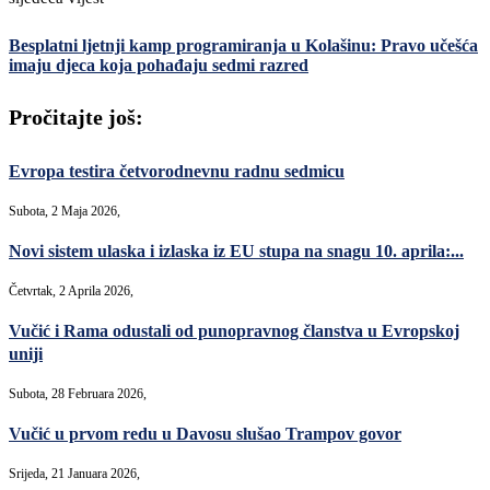
Besplatni ljetnji kamp programiranja u Kolašinu: Pravo učešća
imaju djeca koja pohađaju sedmi razred
Pročitajte još:
Evropa testira četvorodnevnu radnu sedmicu
Subota, 2 Maja 2026,
Novi sistem ulaska i izlaska iz EU stupa na snagu 10. aprila:...
Četvrtak, 2 Aprila 2026,
Vučić i Rama odustali od punopravnog članstva u Evropskoj
uniji
Subota, 28 Februara 2026,
Vučić u prvom redu u Davosu slušao Trampov govor
Srijeda, 21 Januara 2026,