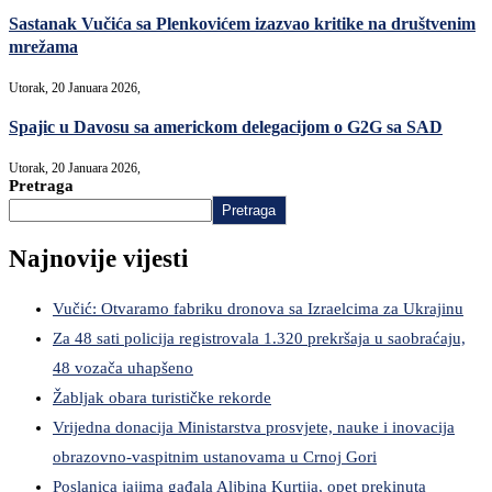
Sastanak Vučića sa Plenkovićem izazvao kritike na društvenim
mrežama
Utorak, 20 Januara 2026,
Spajic u Davosu sa americkom delegacijom o G2G sa SAD
Utorak, 20 Januara 2026,
Pretraga
Pretraga
Najnovije vijesti
Vučić: Otvaramo fabriku dronova sa Izraelcima za Ukrajinu
Za 48 sati policija registrovala 1.320 prekršaja u saobraćaju,
48 vozača uhapšeno
Žabljak obara turističke rekorde
Vrijedna donacija Ministarstva prosvjete, nauke i inovacija
obrazovno-vaspitnim ustanovama u Crnoj Gori
Poslanica jajima gađala Aljbina Kurtija, opet prekinuta