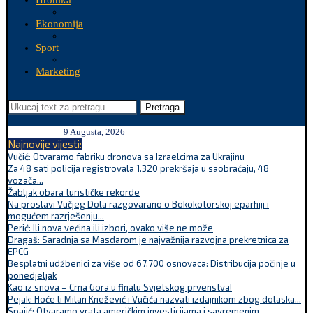
Hronika
Ekonomija
Sport
Marketing
Pretraga
9 Augusta, 2026
Najnovije vijesti:
Vučić: Otvaramo fabriku dronova sa Izraelcima za Ukrajinu
Za 48 sati policija registrovala 1.320 prekršaja u saobraćaju, 48
vozača...
Žabljak obara turističke rekorde
Na proslavi Vučjeg Dola razgovarano o Bokokotorskoj eparhiji i
mogućem razrješenju...
Perić: Ili nova većina ili izbori, ovako više ne može
Dragaš: Saradnja sa Masdarom je najvažnija razvojna prekretnica za
EPCG
Besplatni udžbenici za više od 67.700 osnovaca: Distribucija počinje u
ponedjeljak
Kao iz snova – Crna Gora u finalu Svjetskog prvenstva!
Pejak: Hoće li Milan Knežević i Vučića nazvati izdajnikom zbog dolaska...
Spajić: Otvaramo vrata američkim investicijama i savremenim