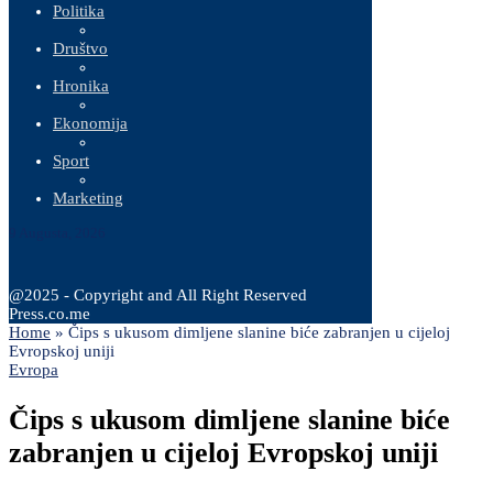
Politika
Društvo
Hronika
Ekonomija
Sport
Marketing
9 Augusta, 2026
@2025 - Copyright and All Right Reserved
Press.co.me
Home
»
Čips s ukusom dimljene slanine biće zabranjen u cijeloj
Evropskoj uniji
Evropa
Čips s ukusom dimljene slanine biće
zabranjen u cijeloj Evropskoj uniji