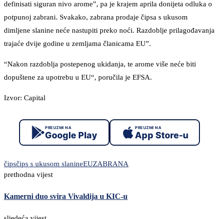
definisati siguran nivo arome”, pa je krajem aprila donijeta odluka o
potpunoj zabrani. Svakako, zabrana prodaje čipsa s ukusom
dimljene slanine neće nastupiti preko noći. Razdoblje prilagođavanja
trajaće dvije godine u zemljama članicama EU”.
“Nakon razdoblja postepenog ukidanja, te arome više neće biti
dopuštene za upotrebu u EU“, poručila je EFSA.
Izvor: Capital
PREUZMI NA
PREUZMI NA
Google Play
App Store-u
čips
čips s ukusom slanine
EU
ZABRANA
prethodna vijest
Kamerni duo svira Vivaldija u KIC-u
sljedeća vijest