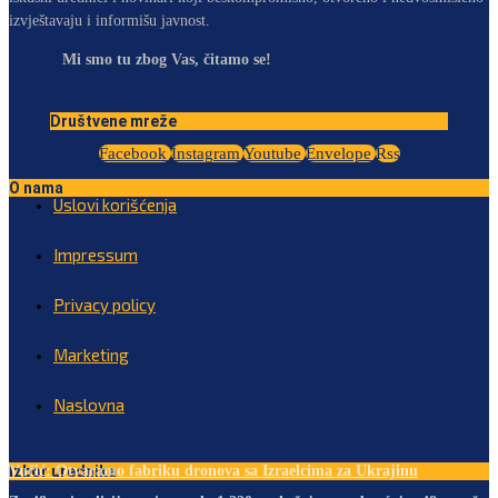
izvještavaju i informišu javnost.
Mi smo tu zbog Vas, čitamo se!
Društvene mreže
Facebook
Instagram
Youtube
Envelope
Rss
O nama
Uslovi korišćenja
Impressum
Privacy policy
Marketing
Naslovna
Izbor urednika
Vučić: Otvaramo fabriku dronova sa Izraelcima za Ukrajinu