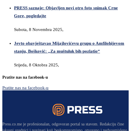
PRESS saznaje: Objavljen novi otro foto snimak Crne
Gore, pogledajte
Subota, 8 Novembra 2025,
Jevto obavještavao Mijajlovićevu grupu o Amfilohijevom
stanju, Bošković: „Za muštuluk bih pozlatio“
Srijeda, 8 Oktobra 2025,
Pratite nas na facebook-u
Pratite nas na facebook-u
Press.co.me je profesionalan, odgovoran portal sa stavom. Redakciju čine
iskusni urednici i novinari koji beskompromisno, otvoreno i nedvosmisleno