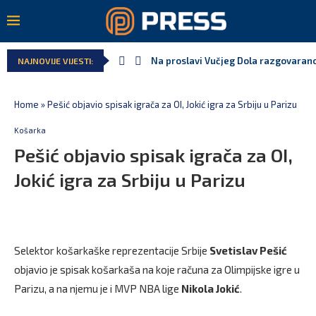
Na proslavi Vučjeg Dola razgovarano
NAJNOVIJE VIJESTI:
Home
»
Pešić objavio spisak igrača za OI, Jokić igra za Srbiju u Parizu
Košarka
Pešić objavio spisak igrača za OI,
Jokić igra za Srbiju u Parizu
Selektor košarkaške reprezentacije Srbije
Svetislav Pešić
objavio je spisak košarkaša na koje računa za Olimpijske igre u
Parizu, a na njemu je i MVP NBA lige
Nikola Jokić
.