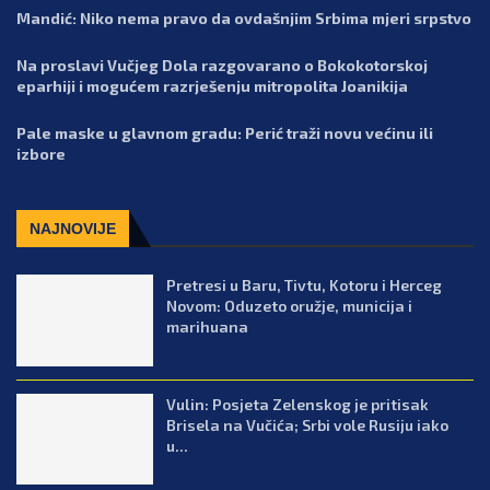
Mandić: Niko nema pravo da ovdašnjim Srbima mjeri srpstvo
Na proslavi Vučjeg Dola razgovarano o Bokokotorskoj
eparhiji i mogućem razrješenju mitropolita Joanikija
Pale maske u glavnom gradu: Perić traži novu većinu ili
izbore
NAJNOVIJE
Pretresi u Baru, Tivtu, Kotoru i Herceg
Novom: Oduzeto oružje, municija i
marihuana
Vulin: Posjeta Zelenskog je pritisak
Brisela na Vučića; Srbi vole Rusiju iako
u...