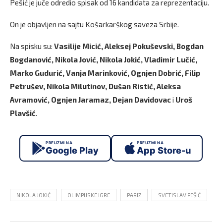
Pešić je juče odredio spisak od 16 kandidata za reprezentaciju.
On je objavljen na sajtu Košarkarškog saveza Srbije.
Na spisku su:
Vasilije Micić, Aleksej Pokuševski, Bogdan
Bogdanović, Nikola Jović, Nikola Jokić, Vladimir Lučić,
Marko Gudurić, Vanja Marinković, Ognjen Dobrić, Filip
Petrušev, Nikola Milutinov, Dušan Ristić, Aleksa
Avramović, Ognjen Jaramaz, Dejan Davidovac
i
Uroš
Plavšić
.
PREUZMI NA
PREUZMI NA
Google Play
App Store-u
NIKOLA JOKIĆ
OLIMPIJSKE IGRE
PARIZ
SVETISLAV PEŠIĆ