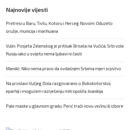
Najnovije vijesti
Pretresi u Baru, Tivtu, Kotoru i Herceg Novom: Oduzeto
oružje, municija i marihuana
Vulin: Posjeta Zelenskog je pritisak Brisela na Vučića; Srbi vole
Rusiju iako u svijetu nema ljubavi ni časti
Mandić: Niko nema pravo da ovdašnjim Srbima mjeri srpstvo
Na proslavi Vučjeg Dola razgovarano o Bokokotorskoj
eparhiji i mogućem razrješenju mitropolita Joanikija
Pale maske u glavnom gradu: Perić traži novu većinu ili izbore