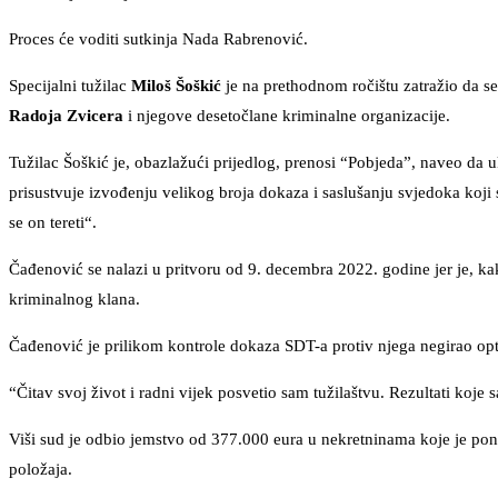
Proces će voditi sutkinja Nada Rabrenović.
Specijalni tužilac
Miloš Šoškić
je na prethodnom ročištu zatražio da s
Radoja Zvicera
i njegove desetočlane kriminalne organizacije.
Tužilac Šoškić je, obazlažući prijedlog, prenosi “Pobjeda”, naveo da 
prisustvuje izvođenju velikog broja dokaza i saslušanju svjedoka koji
se on tereti“.
Čađenović se nalazi u pritvoru od 9. decembra 2022. godine jer je, k
kriminalnog klana.
Čađenović je prilikom kontrole dokaza SDT-a protiv njega negirao o
“Čitav svoj život i radni vijek posvetio sam tužilaštvu. Rezultati koje
Viši sud je odbio jemstvo od 377.000 eura u nekretninama koje je po
položaja.