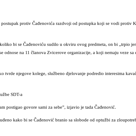
e postupak protiv Čađenovića razdvoji od postupka koji se vodi protiv 
ukoliko bi se Čađenoviću sudilo u okviru ovog predmeta, on bi „trpio je
 se odnose na 11 članova Zvicerove organizacije, a koji nemaju veze sa
ako tvrde njegove kolege, službeno djelovanje podredio interesima kav
ptužbe SDT-a
 sam postigao govore sami za sebe”, izjavio je tada Čađenović.
nuđeno kako bi se Čađenović branio sa slobode od optužbi za zloupotr