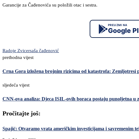
Garancije za Čađenovića su položili otac i sestra.
PREUZMI NA
Google P
Radoje Zvicer
saša čađenović
prethodna vijest
Crna Gora izložena brojnim rizicima od katastrofa: Zemljotresi p
sljedeća vijest
CNN-ova analiza: Djeca ISIL-ovih boraca postaju punoljetna u 
Pročitajte još:
Spajić: Otvaramo vrata američkim investicijama i savremenim teh