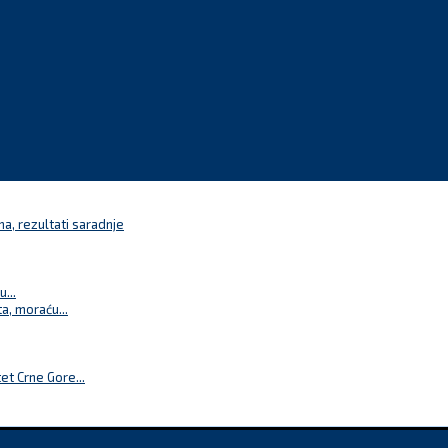
a, rezultati saradnje
...
a, moraću...
t Crne Gore...