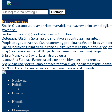
Pretraga
Najnovije vijesti:
Spajić: Otvaramo vrata američkim investicijama i savremenim tehnologijam
govoriće...
Serbian Times: Vučić podijelio crkvu u Crnoj Gori
Delegacija EU: Crna Gora nije dio inicijative za centre za migrante,...
Potpisan ugovor za prvu fazu stambenog projekta na Veljem brdu vrijednu
Danski političar: Obilazak skupštine s Dajkovićem više bio turistička posjet
Kljajić obmanuo javnost: ASK nije dao ni usmeno ni pisano mišljenje...
Srbija: Manjak u državnoj kasi milijardu eura
Ivanović za Eurokaz: Evropska unija ne briše identitet – ona pruža...
Spajić: Snažno podržavamo domaće festivale koji godinama grade identite
MPNI do kraja jula realizovalo gotovo sve planirane aktivnosti
Naslovna
Politika
Društvo
Hronika
Ekonomija