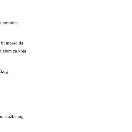
Kotoranina
r bi morao da
 djelom za koja
ačkog
ebu službenog