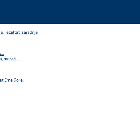
a, rezultati saradnje
...
a, moraću...
t Crne Gore...