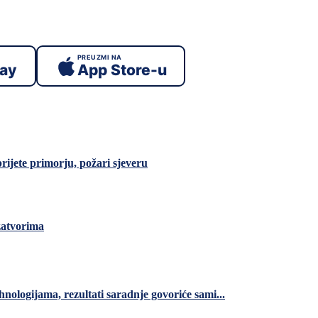
PREUZMI NA
lay
App Store-u
rijete primorju, požari sjeveru
zatvorima
nologijama, rezultati saradnje govoriće sami...