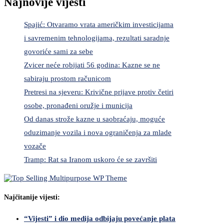
Najnovije vijesti
Spajić: Otvaramo vrata američkim investicijama
i savremenim tehnologijama, rezultati saradnje
govoriće sami za sebe
Zvicer neće robijati 56 godina: Kazne se ne
sabiraju prostom računicom
Pretresi na sjeveru: Krivične prijave protiv četiri
osobe, pronađeni oružje i municija
Od danas strože kazne u saobraćaju, moguće
oduzimanje vozila i nova ograničenja za mlade
vozače
Tramp: Rat sa Iranom uskoro će se završiti
Najčitanije vijesti:
“Vijesti” i dio medija odbijaju povećanje plata