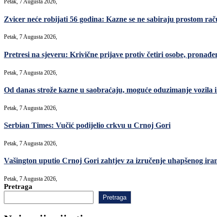
Petak, 7 Augusta 2026,
Zvicer neće robijati 56 godina: Kazne se ne sabiraju prostom ra
Petak, 7 Augusta 2026,
Pretresi na sjeveru: Krivične prijave protiv četiri osobe, pronađe
Petak, 7 Augusta 2026,
Od danas strože kazne u saobraćaju, moguće oduzimanje vozila i 
Petak, 7 Augusta 2026,
Serbian Times: Vučić podijelio crkvu u Crnoj Gori
Petak, 7 Augusta 2026,
Vašington uputio Crnoj Gori zahtjev za izručenje uhapšenog ir
Petak, 7 Augusta 2026,
Pretraga
Pretraga