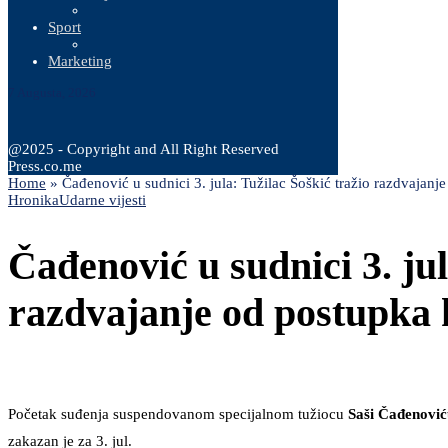
Sport
Marketing
7 Augusta, 2026
@2025 - Copyright and All Right Reserved
Press.co.me
Home
»
Čađenović u sudnici 3. jula: Tužilac Šoškić tražio razdvajanje
Hronika
Udarne vijesti
Čađenović u sudnici 3. jul
razdvajanje od postupka k
Početak suđenja suspendovanom specijalnom tužiocu
Saši Čađenović
zakazan je za 3. jul.