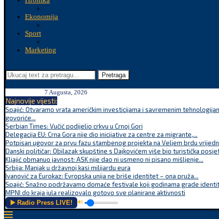
Hronika
Ekonomija
Sport
Marketing
Pretraga
7 Augusta, 2026
Najnovije vijesti:
Spajić: Otvaramo vrata američkim investicijama i savremenim tehnologijam
govoriće...
Serbian Times: Vučić podijelio crkvu u Crnoj Gori
Delegacija EU: Crna Gora nije dio inicijative za centre za migrante,...
Potpisan ugovor za prvu fazu stambenog projekta na Veljem brdu vrijednu
Danski političar: Obilazak skupštine s Dajkovićem više bio turistička posjet
Kljajić obmanuo javnost: ASK nije dao ni usmeno ni pisano mišljenje...
Srbija: Manjak u državnoj kasi milijardu eura
Ivanović za Eurokaz: Evropska unija ne briše identitet – ona pruža...
Spajić: Snažno podržavamo domaće festivale koji godinama grade identite
MPNI do kraja jula realizovalo gotovo sve planirane aktivnosti
▶️ Radio Press LIVE!
🔊