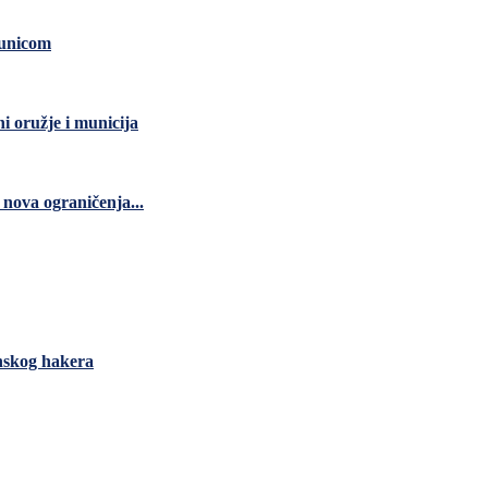
čunicom
ni oružje i municija
nova ograničenja...
anskog hakera