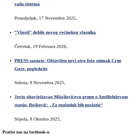
rada sistema
Ponedjeljak, 17 Novembra 2025,
“Vijesti” dobile novog većinskog vlasnika
Četvrtak, 19 Februara 2026,
PRESS saznaje: Objavljen novi otro foto snimak Crne
Gore, pogledajte
Subota, 8 Novembra 2025,
Jevto obavještavao Mijajlovićevu grupu o Amfilohijevom
stanju, Bošković: „Za muštuluk bih pozlatio“
Srijeda, 8 Oktobra 2025,
Pratite nas na facebook-u