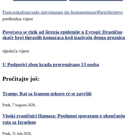
Francuska
francuski sirevi
musee du fromage
muzej
Pariz
Sir
sirevi
prethodna vijest
Povećava se rizik od širenja epidemije u Evropi: Drastično
skače broj tigrastih komaraca koji izazivaju denga groznicu
sljedeća vijest
U Podgorici zbog krađa procesuirano 13 osoba
Pročitajte još:
Tramp: Rat sa Iranom uskoro će se završiti
Petak, 7 Augusta 2026,
Visoki zvaničnici Hamasa: Postignut sporazum o okončanju
rata sa Izraelom
Petak, 31 Jula 2026,