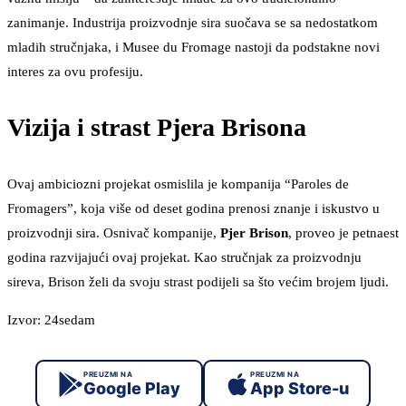
zanimanje. Industrija proizvodnje sira suočava se sa nedostatkom
mladih stručnjaka, i Musee du Fromage nastoji da podstakne novi
interes za ovu profesiju.
Vizija i strast Pjera Brisona
Ovaj ambiciozni projekat osmislila je kompanija “Paroles de
Fromagers”, koja više od deset godina prenosi znanje i iskustvo u
proizvodnji sira. Osnivač kompanije,
Pjer
Brison
, proveo je petnaest
godina razvijajući ovaj projekat. Kao stručnjak za proizvodnju
sireva, Brison želi da svoju strast podijeli sa što većim brojem ljudi.
Izvor: 24sedam
PREUZMI NA
PREUZMI NA
Google Play
App Store-u