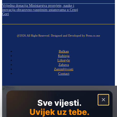
Vrijedna donacija Ministarstva prosvjete, nauke i
inovacija obrazovno-vaspitnim ustanovama u Crnoj
Gori
@2026.All Right Reserved. Designed and Developed by Press.co.me
Balkan
Kuhinja
Lifestyle
Zabava
Zanimljivosti
Contact
Naslovna
×
Sve vijesti.
Politika
Uvijek uz tebe.
Društvo