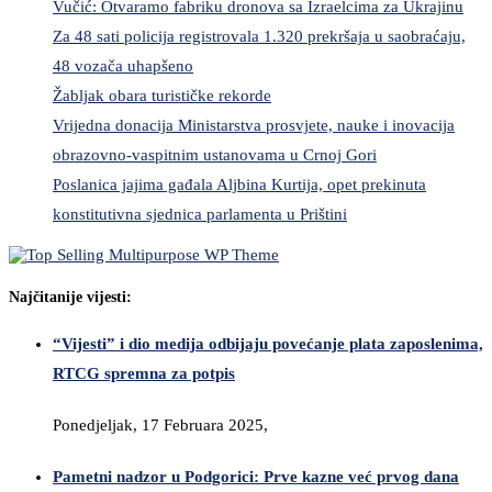
Vučić: Otvaramo fabriku dronova sa Izraelcima za Ukrajinu
Za 48 sati policija registrovala 1.320 prekršaja u saobraćaju,
48 vozača uhapšeno
Žabljak obara turističke rekorde
Vrijedna donacija Ministarstva prosvjete, nauke i inovacija
obrazovno-vaspitnim ustanovama u Crnoj Gori
Poslanica jajima gađala Aljbina Kurtija, opet prekinuta
konstitutivna sjednica parlamenta u Prištini
Najčitanije vijesti:
“Vijesti” i dio medija odbijaju povećanje plata zaposlenima,
RTCG spremna za potpis
Ponedjeljak, 17 Februara 2025,
Pametni nadzor u Podgorici: Prve kazne već prvog dana