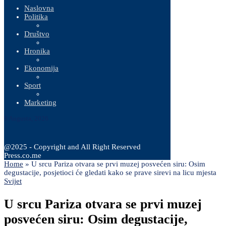
Naslovna
Politika
Društvo
Hronika
Ekonomija
Sport
Marketing
9 Augusta, 2026
@2025 - Copyright and All Right Reserved
Press.co.me
Home
»
U srcu Pariza otvara se prvi muzej posvećen siru: Osim
degustacije, posjetioci će gledati kako se prave sirevi na licu mjesta
Svijet
U srcu Pariza otvara se prvi muzej
posvećen siru: Osim degustacije,