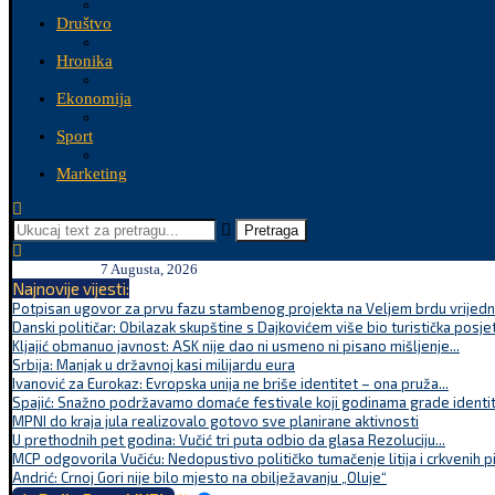
Društvo
Hronika
Ekonomija
Sport
Marketing
Pretraga
7 Augusta, 2026
Najnovije vijesti:
Potpisan ugovor za prvu fazu stambenog projekta na Veljem brdu vrijednu
Danski političar: Obilazak skupštine s Dajkovićem više bio turistička posjet
Kljajić obmanuo javnost: ASK nije dao ni usmeno ni pisano mišljenje...
Srbija: Manjak u državnoj kasi milijardu eura
Ivanović za Eurokaz: Evropska unija ne briše identitet – ona pruža...
Spajić: Snažno podržavamo domaće festivale koji godinama grade identite
MPNI do kraja jula realizovalo gotovo sve planirane aktivnosti
U prethodnih pet godina: Vučić tri puta odbio da glasa Rezoluciju...
MCP odgovorila Vučiću: Nedopustivo političko tumačenje litija i crkvenih p
Andrić: Crnoj Gori nije bilo mjesto na obilježavanju „Oluje“