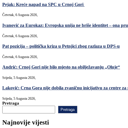
Pejak: Kreće napad na SPC u Crnoj Gori
Četvrtak, 6 Augusta 2026,
Ivanović za Eurokaz: Evropska unija ne briše identitet – ona pruž
Četvrtak, 6 Augusta 2026,
Pat pozicija – politička kriza u Petnjici zbog razlaza u DPS-u
Četvrtak, 6 Augusta 2026,
Andrić: Crnoj Gori nije bilo mjesto na obilježavanju „Oluje“
Srijeda, 5 Augusta 2026,
Laković: Crna Gora nije dobila zvaničnu inicijativu za centre za
Srijeda, 5 Augusta 2026,
Pretraga
Pretraga
Najnovije vijesti