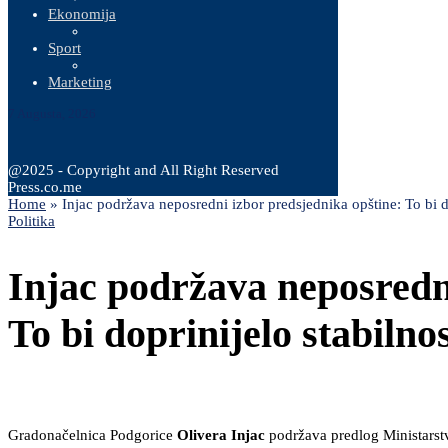
Ekonomija
Sport
Marketing
7 Augusta, 2026
@2025 - Copyright and All Right Reserved
Press.co.me
Home
»
Injac podržava neposredni izbor predsjednika opštine: To bi d
Politika
Injac podržava neposredn
To bi doprinijelo stabiln
Gradonačelnica Podgorice
Olivera Injac
podržava predlog Ministarstv