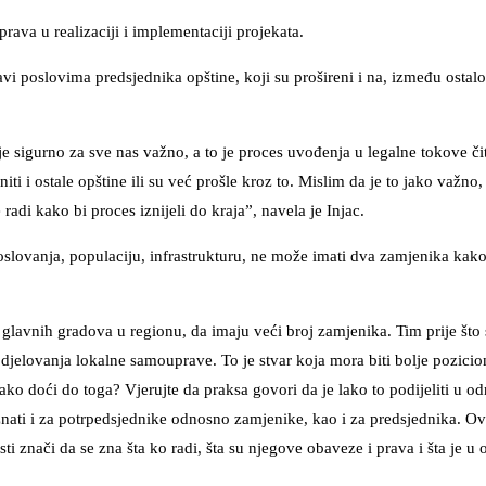
rava u realizaciji i implementaciji projekata.
vi poslovima predsjednika opštine, koji su prošireni i na, između ostalo
 je sigurno za sve nas važno, a to je proces uvođenja u legalne tokove č
iti i ostale opštine ili su već prošle kroz to. Mislim da je to jako važno,
radi kako bi proces iznijeli do kraja”, navela je Injac.
oslovanja, populaciju, infrastrukturu, ne može imati dva zamjenika kak
 glavnih gradova u regionu, da imaju veći broj zamjenika. Tim prije št
 djelovanja lokalne samouprave. To je stvar koja mora biti bolje pozicio
o doći do toga? Vjerujte da praksa govori da je lako to podijeliti u o
 znati i za potrpedsjednike odnosno zamjenike, kao i za predsjednika. O
 znači da se zna šta ko radi, šta su njegove obaveze i prava i šta je u 