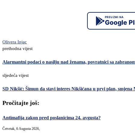
PREUZMI NA
Google P
Olivera Injac
prethodna vijest
Alarmantni podaci o nasilju nad ženama, povratnici sa zabrano
sljedeća vijest
SD Nikšić: Šimun da stavi interes Nikšićana u prvi plan, smjena 
Pročitajte još:
Antimafija zakon pred poslanicima 24. avgusta?
Četvrtak, 6 Augusta 2026,