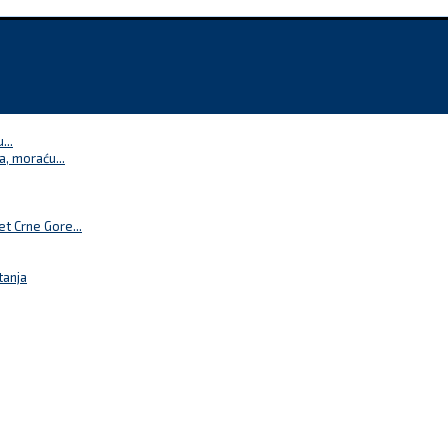
...
a, moraću...
t Crne Gore...
tanja