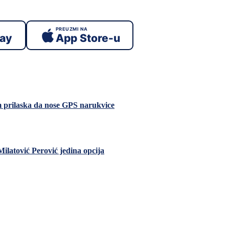
PREUZMI NA
lay
App Store-u
m prilaska da nose GPS narukvice
Milatović Perović jedina opcija