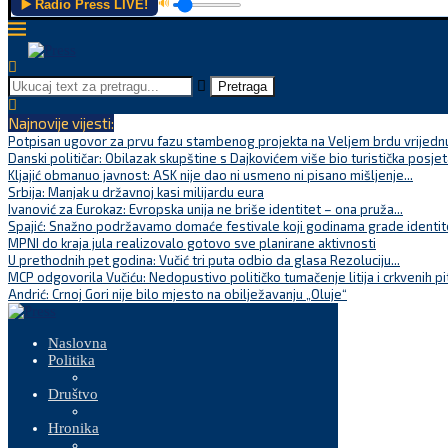
▶️ Radio Press LIVE!
🔊
Pretraga
Najnovije vijesti:
Potpisan ugovor za prvu fazu stambenog projekta na Veljem brdu vrijednu
Danski političar: Obilazak skupštine s Dajkovićem više bio turistička posjet
Kljajić obmanuo javnost: ASK nije dao ni usmeno ni pisano mišljenje...
Srbija: Manjak u državnoj kasi milijardu eura
Ivanović za Eurokaz: Evropska unija ne briše identitet – ona pruža...
Spajić: Snažno podržavamo domaće festivale koji godinama grade identite
MPNI do kraja jula realizovalo gotovo sve planirane aktivnosti
U prethodnih pet godina: Vučić tri puta odbio da glasa Rezoluciju...
MCP odgovorila Vučiću: Nedopustivo političko tumačenje litija i crkvenih pi
Andrić: Crnoj Gori nije bilo mjesto na obilježavanju „Oluje“
Naslovna
Politika
Društvo
Hronika