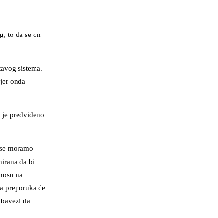
g, to da se on
itavog sistema.
 jer onda
o je predviđeno
o se moramo
nirana da bi
dnosu na
va preporuka će
obavezi da