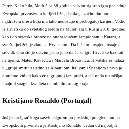
Perez. Kako bilo, Modrić sa 38 godina sasvim sigurno igra poslednje
Evropsko prvenstvo u karijeri i željeće da ga začini titulom u
najdražem dresu koja mu tako nedostaje u prebogatoj karijeri. Vodio
je Hrvatsku do svjetskog srebra na Mundijalu u Rusiji 2018. godine,
kao i do svjetske bronze na onom idućem šampionatu u Kataru, a
sve što još želi je zlato sa Hrvatskom. Da li će to i uspjeti, ostaje da
se vidi. Ono što je sasvim jasno je to da će se igra Hrvatske bazirati
na njemu, Mateu Kovačiću i Marcelu Brozoviću. Hrvatska se nalazi
u „grupi smrti“ zajedno sa Albanijom, Italijom i Španijom i prvo je
potrebno vidjeti kako će u grupnoj fazi proći, a tek onda razmišljati
imaju li snage i kvaliteta da odu do samog kraja.
Kristijano Ronaldo (Portugal)
Još jedan igrač koga sasvim sigurno po poslednji put gledamo na
Evropskom prvenstvu je Kristijano Ronaldo. Jedan od najboljih