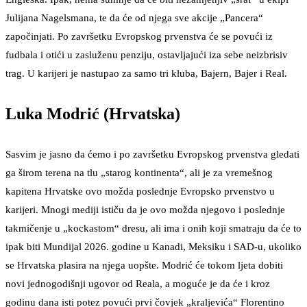
Julijana Nagelsmana, te da će od njega sve akcije „Pancera“
započinjati. Po završetku Evropskog prvenstva će se povući iz
fudbala i otići u zasluženu penziju, ostavljajući iza sebe neizbrisiv
trag. U karijeri je nastupao za samo tri kluba, Bajern, Bajer i Real.
Luka Modrić (Hrvatska)
Sasvim je jasno da ćemo i po završetku Evropskog prvenstva gledati
ga širom terena na tlu „starog kontinenta“, ali je za vremešnog
kapitena Hrvatske ovo možda poslednje Evropsko prvenstvo u
karijeri. Mnogi mediji ističu da je ovo možda njegovo i poslednje
takmičenje u „kockastom“ dresu, ali ima i onih koji smatraju da će to
ipak biti Mundijal 2026. godine u Kanadi, Meksiku i SAD-u, ukoliko
se Hrvatska plasira na njega uopšte. Modrić će tokom ljeta dobiti
novi jednogodišnji ugovor od Reala, a moguće je da će i kroz
godinu dana isti potez povući prvi čovjek „kraljevića“ Florentino