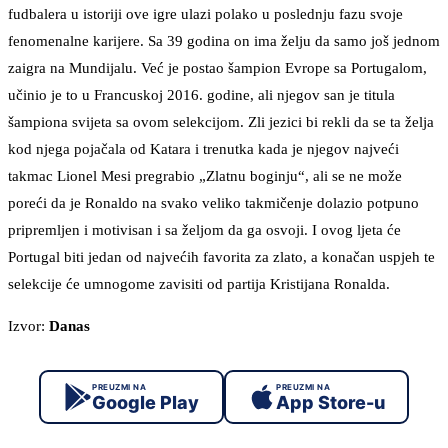
fudbalera u istoriji ove igre ulazi polako u poslednju fazu svoje
fenomenalne karijere. Sa 39 godina on ima želju da samo još jednom
zaigra na Mundijalu. Već je postao šampion Evrope sa Portugalom,
učinio je to u Francuskoj 2016. godine, ali njegov san je titula
šampiona svijeta sa ovom selekcijom. Zli jezici bi rekli da se ta želja
kod njega pojačala od Katara i trenutka kada je njegov najveći
takmac Lionel Mesi pregrabio „Zlatnu boginju“, ali se ne može
poreći da je Ronaldo na svako veliko takmičenje dolazio potpuno
pripremljen i motivisan i sa željom da ga osvoji. I ovog ljeta će
Portugal biti jedan od najvećih favorita za zlato, a konačan uspjeh te
selekcije će umnogome zavisiti od partija Kristijana Ronalda.
Izvor:
Danas
PREUZMI NA
PREUZMI NA
Google Play
App Store-u