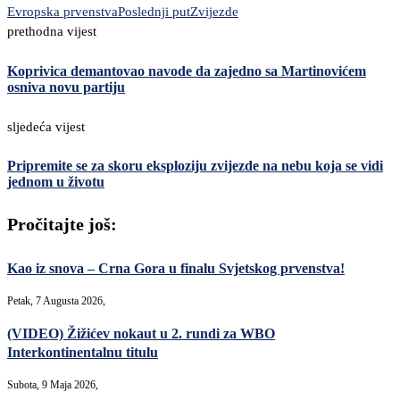
Evropska prvenstva
Poslednji put
Zvijezde
prethodna vijest
Koprivica demantovao navode da zajedno sa Martinovićem
osniva novu partiju
sljedeća vijest
Pripremite se za skoru eksploziju zvijezde na nebu koja se vidi
jednom u životu
Pročitajte još:
Kao iz snova – Crna Gora u finalu Svjetskog prvenstva!
Petak, 7 Augusta 2026,
(VIDEO) Žižićev nokaut u 2. rundi za WBO
Interkontinentalnu titulu
Subota, 9 Maja 2026,