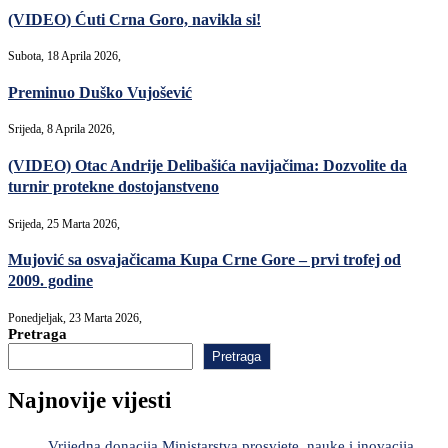
(VIDEO) Ćuti Crna Goro, navikla si!
Subota, 18 Aprila 2026,
Preminuo Duško Vujošević
Srijeda, 8 Aprila 2026,
(VIDEO) Otac Andrije Delibašića navijačima: Dozvolite da
turnir protekne dostojanstveno
Srijeda, 25 Marta 2026,
Mujović sa osvajačicama Kupa Crne Gore – prvi trofej od
2009. godine
Ponedjeljak, 23 Marta 2026,
Pretraga
Pretraga
Najnovije vijesti
Vrijedna donacija Ministarstva prosvjete, nauke i inovacija