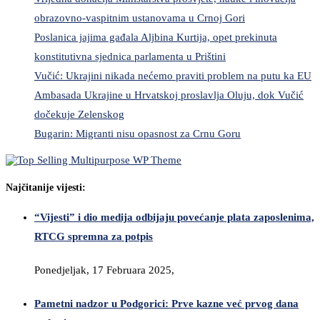
obrazovno-vaspitnim ustanovama u Crnoj Gori
Poslanica jajima gađala Aljbina Kurtija, opet prekinuta
konstitutivna sjednica parlamenta u Prištini
Vučić: Ukrajini nikada nećemo praviti problem na putu ka EU
Ambasada Ukrajine u Hrvatskoj proslavlja Oluju, dok Vučić
dočekuje Zelenskog
Bugarin: Migranti nisu opasnost za Crnu Goru
Najčitanije vijesti:
“Vijesti” i dio medija odbijaju povećanje plata zaposlenima,
RTCG spremna za potpis
Ponedjeljak, 17 Februara 2025,
Pametni nadzor u Podgorici: Prve kazne već prvog dana