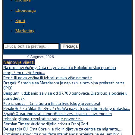
Hronika
Ekonomija
Sport
Marketing
Pretraga
9 Augusta, 2026
Najnovije vijesti:
Na proslavi Vučjeg Dola razgovarano o Bokokotorskoj eparhiji i
mogućem razrješenju...
Perić: Ili nova većina ili izbori, ovako više ne može
Dragaš: Saradnja sa Masdarom je najvažnija razvojna prekretnica za
EPCG
Besplatni udžbenici za više od 67.700 osnovaca: Distribucija počinje u
ponedjeljak
Kao iz snova – Crna Gora u finalu Svjetskog prvenstva!
Pejak: Hoće li Milan Knežević i Vučića nazvati izdajnikom zbog dolaska...
Spajić: Otvaramo vrata američkim investicijama i savremenim
tehnologijama, rezultati saradnje govoriće...
Serbian Times: Vučić podijelio crkvu u Crnoj Gori
Delegacija EU: Crna Gora nije dio inicijative za centre za migrante,...
Potpisan ugovor za prvu fazu stambenog projekta na Veljem brdu