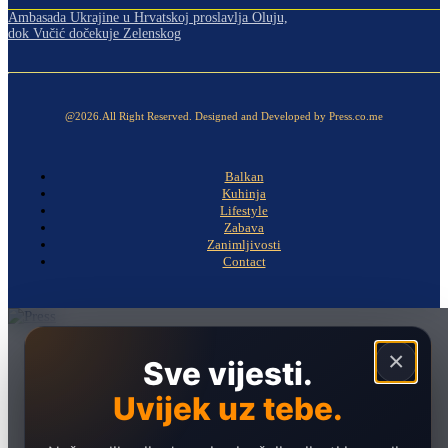
Ambasada Ukrajine u Hrvatskoj proslavlja Oluju,
dok Vučić dočekuje Zelenskog
@2026.All Right Reserved. Designed and Developed by Press.co.me
Balkan
Kuhinja
Lifestyle
Zabava
Zanimljivosti
Contact
Naslovna
×
Sve vijesti.
Politika
Uvijek uz tebe.
Društvo
Hronika