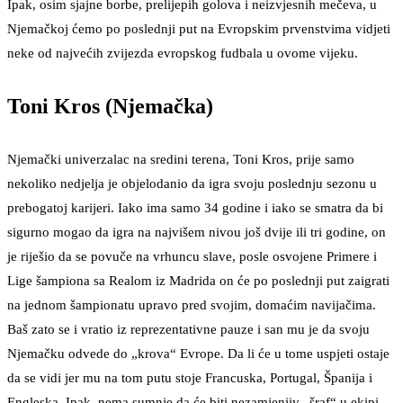
Ipak, osim sjajne borbe, prelijepih golova i neizvjesnih mečeva, u
Njemačkoj ćemo po poslednji put na Evropskim prvenstvima vidjeti
neke od najvećih zvijezda evropskog fudbala u ovome vijeku.
Toni Kros (Njemačka)
Njemački univerzalac na sredini terena, Toni Kros, prije samo
nekoliko nedjelja je objelodanio da igra svoju poslednju sezonu u
prebogatoj karijeri. Iako ima samo 34 godine i iako se smatra da bi
sigurno mogao da igra na najvišem nivou još dvije ili tri godine, on
je riješio da se povuče na vrhuncu slave, posle osvojene Primere i
Lige šampiona sa Realom iz Madrida on će po poslednji put zaigrati
na jednom šampionatu upravo pred svojim, domaćim navijačima.
Baš zato se i vratio iz reprezentativne pauze i san mu je da svoju
Njemačku odvede do „krova“ Evrope. Da li će u tome uspjeti ostaje
da se vidi jer mu na tom putu stoje Francuska, Portugal, Španija i
Engleska. Ipak, nema sumnje da će biti nezamjenjiv „šraf“ u ekipi