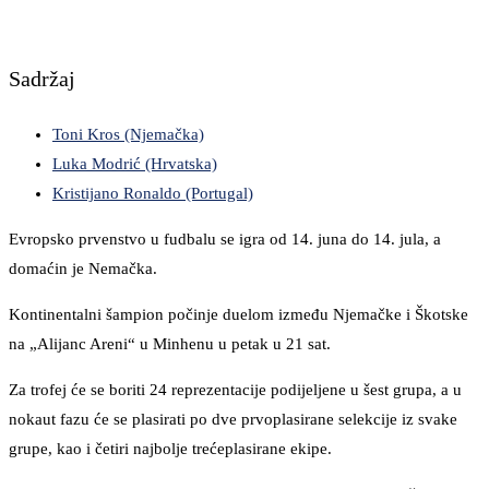
Sadržaj
Toni Kros (Njemačka)
Luka Modrić (Hrvatska)
Kristijano Ronaldo (Portugal)
Evropsko prvenstvo u fudbalu se igra od 14. juna do 14. jula, a
domaćin je Nemačka.
Kontinentalni šampion počinje duelom između Njemačke i Škotske
na „Alijanc Areni“ u Minhenu u petak u 21 sat.
Za trofej će se boriti 24 reprezentacije podijeljene u šest grupa, a u
nokaut fazu će se plasirati po dve prvoplasirane selekcije iz svake
grupe, kao i četiri najbolje trećeplasirane ekipe.