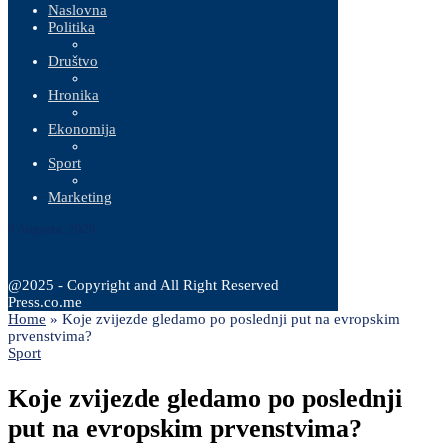
Naslovna
Politika
Društvo
Hronika
Ekonomija
Sport
Marketing
9 Augusta, 2026
@2025 - Copyright and All Right Reserved
Press.co.me
Home
»
Koje zvijezde gledamo po poslednji put na evropskim
prvenstvima?
Sport
Koje zvijezde gledamo po poslednji
put na evropskim prvenstvima?