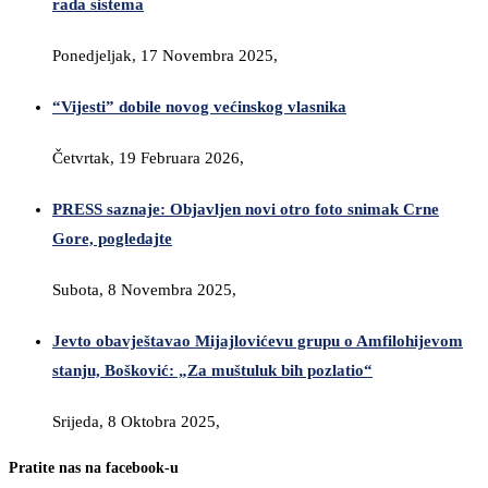
rada sistema
Ponedjeljak, 17 Novembra 2025,
“Vijesti” dobile novog većinskog vlasnika
Četvrtak, 19 Februara 2026,
PRESS saznaje: Objavljen novi otro foto snimak Crne
Gore, pogledajte
Subota, 8 Novembra 2025,
Jevto obavještavao Mijajlovićevu grupu o Amfilohijevom
stanju, Bošković: „Za muštuluk bih pozlatio“
Srijeda, 8 Oktobra 2025,
Pratite nas na facebook-u