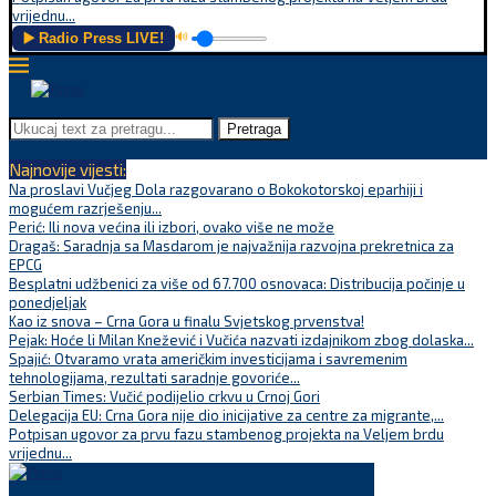
vrijednu...
▶️ Radio Press LIVE!
🔊
Pretraga
Najnovije vijesti:
Na proslavi Vučjeg Dola razgovarano o Bokokotorskoj eparhiji i
mogućem razrješenju...
Perić: Ili nova većina ili izbori, ovako više ne može
Dragaš: Saradnja sa Masdarom je najvažnija razvojna prekretnica za
EPCG
Besplatni udžbenici za više od 67.700 osnovaca: Distribucija počinje u
ponedjeljak
Kao iz snova – Crna Gora u finalu Svjetskog prvenstva!
Pejak: Hoće li Milan Knežević i Vučića nazvati izdajnikom zbog dolaska...
Spajić: Otvaramo vrata američkim investicijama i savremenim
tehnologijama, rezultati saradnje govoriće...
Serbian Times: Vučić podijelio crkvu u Crnoj Gori
Delegacija EU: Crna Gora nije dio inicijative za centre za migrante,...
Potpisan ugovor za prvu fazu stambenog projekta na Veljem brdu
vrijednu...