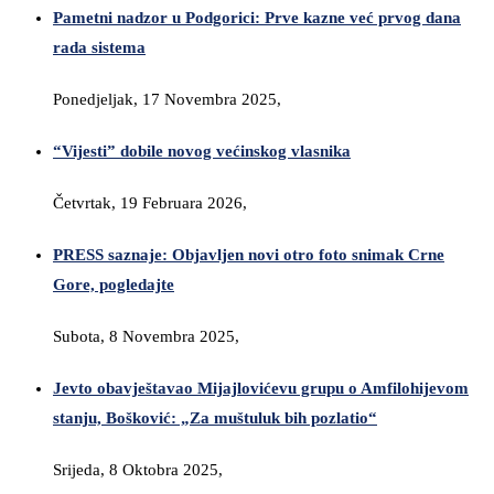
Pametni nadzor u Podgorici: Prve kazne već prvog dana
rada sistema
Ponedjeljak, 17 Novembra 2025,
“Vijesti” dobile novog većinskog vlasnika
Četvrtak, 19 Februara 2026,
PRESS saznaje: Objavljen novi otro foto snimak Crne
Gore, pogledajte
Subota, 8 Novembra 2025,
Jevto obavještavao Mijajlovićevu grupu o Amfilohijevom
stanju, Bošković: „Za muštuluk bih pozlatio“
Srijeda, 8 Oktobra 2025,