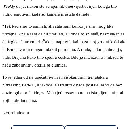
Weekly
da je, nakon što se njen lik onesvijestio, njen kolega bio
vidno emotivan kada su kamere prestale da rade.
“Tek kad smo to snimali, shvatila sam koliko je smrt mog lika
uticajna. Znala sam da ću umrijeti, ali onda to snimaš, našminkan si
da izgledaš mrtvo itd. Čak su napravili kalup za moj grudni koš kako
bi Eron stvarno mogao udarati po njemu. A onda, nakon snimanja,
vidiš Brajana kako tiho sjedi u ćošku. Bilo je intenzivno i nikada to
neću zaboraviti”, otkrila je glumica.
To je jedan od najupečatljivijih i najšokantnijih trenutaka u
“Breaking Bad-u”, a takođe je i trenutak kada postaje jasno da bez
obzira gdje priča ide, za Volta jednostavno nema iskupljenja ni pod
kojim okolnostima.
Izvor: Index.hr