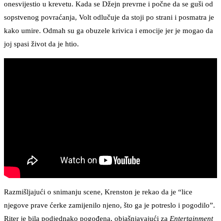
onesvijestio u krevetu. Kada se Džejn prevrne i počne da se guši od
sopstvenog povraćanja, Volt odlučuje da stoji po strani i posmatra je
kako umire. Odmah su ga obuzele krivica i emocije jer je mogao da
joj spasi život da je htio.
Razmišljajući o snimanju scene, Krenston je rekao da je “lice
njegove prave ćerke zamijenilo njeno, što ga je potreslo i pogodilo”.
Riter je bila podjednako pogođena, objašnjavajući za
Entertainment