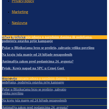
Privacy policy
Marketing
Naslovna
Izbor urednika
Vučić: Raspisivanje izbora u narednim danima ili nedeljama,
podnijeću ostavku prije kampanje
Požar u Blizikućama brzo se proširio, zahvatio veliku površinu
Na kraju jula manje od 24 hiljade nezaposlenih
Antimafija zakon pred poslanicima 24. avgusta?
Pejak: Kreće napad na SPC u Crnoj Gori
Najnovije
Vučić: Raspisivanje izbora u narednim danima ili
nedeljama, podnijeću ostavku prije kampanje
Požar u Blizikućama brzo se proširio, zahvatio
veliku površinu
Na kraju jula manje od 24 hiljade nezaposlenih
Antimafija zakon pred poslanicima 24. avgusta?