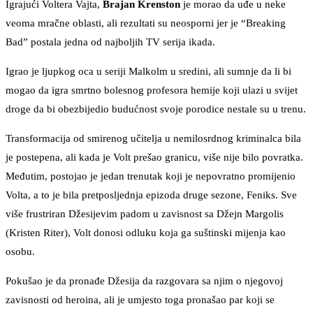
Igrajući Voltera Vajta,
Brajan
Krenston
je morao da uđe u neke
veoma mračne oblasti, ali rezultati su neosporni jer je “Breaking
Bad” postala jedna od najboljih TV serija ikada.
Igrao je ljupkog oca u seriji Malkolm u sredini, ali sumnje da li bi
mogao da igra smrtno bolesnog profesora hemije koji ulazi u svijet
droge da bi obezbijedio budućnost svoje porodice nestale su u trenu.
Transformacija od smirenog učitelja u nemilosrdnog kriminalca bila
je postepena, ali kada je Volt prešao granicu, više nije bilo povratka.
Međutim, postojao je jedan trenutak koji je nepovratno promijenio
Volta, a to je bila pretposljednja epizoda druge sezone, Feniks. Sve
više frustriran Džesijevim padom u zavisnost sa Džejn Margolis
(Kristen Riter), Volt donosi odluku koja ga suštinski mijenja kao
osobu.
Pokušao je da pronađe Džesija da razgovara sa njim o njegovoj
zavisnosti od heroina, ali je umjesto toga pronašao par koji se