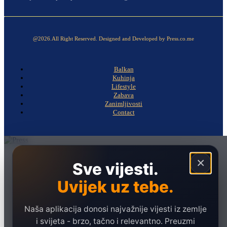
@2026.All Right Reserved. Designed and Developed by Press.co.me
Balkan
Kuhinja
Lifestyle
Zabava
Zanimljivosti
Contact
Naslovna
×
Sve vijesti.
Politika
Uvijek uz tebe.
Društvo
Hronika
Naša aplikacija donosi najvažnije vijesti iz zemlje
Ekonomija
i svijeta - brzo, tačno i relevantno. Preuzmi