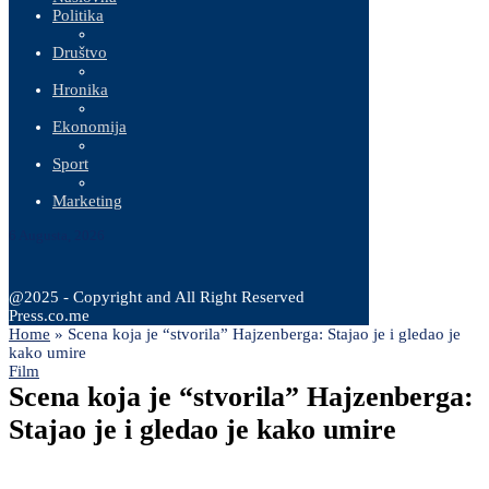
Politika
Društvo
Hronika
Ekonomija
Sport
Marketing
6 Augusta, 2026
@2025 - Copyright and All Right Reserved
Press.co.me
Home
»
Scena koja je “stvorila” Hajzenberga: Stajao je i gledao je
kako umire
Film
Scena koja je “stvorila” Hajzenberga:
Stajao je i gledao je kako umire