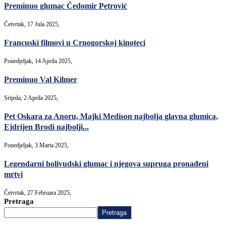
Preminuo glumac Čedomir Petrović
Četvrtak, 17 Jula 2025,
Francuski filmovi u Crnogorskoj kinoteci
Ponedjeljak, 14 Aprila 2025,
Preminuo Val Kilmer
Srijeda, 2 Aprila 2025,
Pet Oskara za Anoru, Majki Medison najbolja glavna glumica,
Ejdrijen Brodi najbolji...
Ponedjeljak, 3 Marta 2025,
Legendarni holivudski glumac i njegova supruga pronađeni
mrtvi
Četvrtak, 27 Februara 2025,
Pretraga
Pretraga