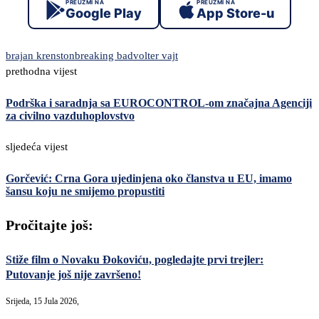
PREUZMI NA
PREUZMI NA
Google Play
App Store-u
brajan krenston
breaking bad
volter vajt
prethodna vijest
Podrška i saradnja sa EUROCONTROL-om značajna Agenciji
za civilno vazduhoplovstvo
sljedeća vijest
Gorčević: Crna Gora ujedinjena oko članstva u EU, imamo
šansu koju ne smijemo propustiti
Pročitajte još:
Stiže film o Novaku Đokoviću, pogledajte prvi trejler:
Putovanje još nije završeno!
Srijeda, 15 Jula 2026,