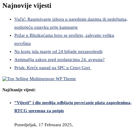
Najnovije vijesti
Vučić: Raspisivanje izbora u narednim danima ili nedeljama,
podnijeću ostavku prije kampanje
Požar u Blizikućama brzo se proširio, zahvatio veliku
površinu
Na kraju jula manje od 24 hiljade nezaposlenih
Antimafija zakon pred poslanicima 24. avgusta?
Pejak: Kreće napad na SPC u Crnoj Gori
Najčitanije vijesti:
“Vijesti” i dio medija odbijaju povećanje plata zaposlenima,
RTCG spremna za potpis
Ponedjeljak, 17 Februara 2025,