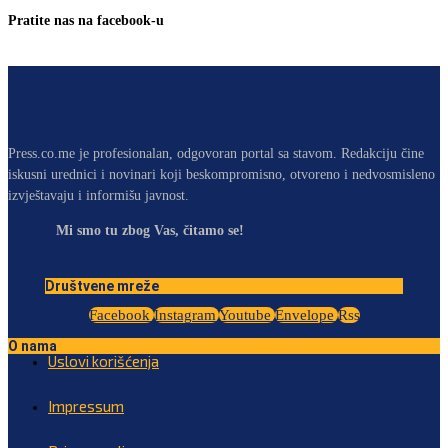
Pratite nas na facebook-u
Press.co.me je profesionalan, odgovoran portal sa stavom. Redakciju čine
iskusni urednici i novinari koji beskompromisno, otvoreno i nedvosmisleno
izvještavaju i informišu javnost.
Mi smo tu zbog Vas, čitamo se!
Društvene mreže
Facebook
Instagram
Youtube
Envelope
Rss
O nama
Uslovi korišćenja
Impressum