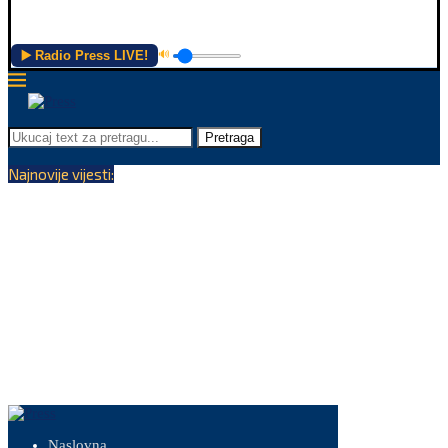
▶️ Radio Press LIVE!
🔊
Pretraga
Najnovije vijesti:
Naslovna