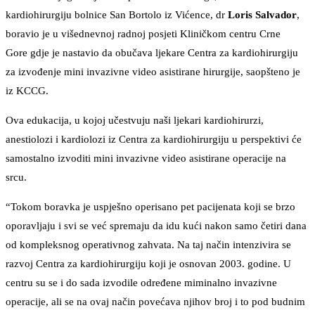
kardiohirurgiju bolnice San Bortolo iz Vićence, dr
Loris Salvador
,
boravio je u višednevnoj radnoj posjeti Kliničkom centru Crne
Gore gdje je nastavio da obučava ljekare Centra za kardiohirurgiju
za izvođenje mini invazivne video asistirane hirurgije, saopšteno je
iz KCCG.
Ova edukacija, u kojoj učestvuju naši ljekari kardiohirurzi,
anestiolozi i kardiolozi iz Centra za kardiohirurgiju u perspektivi će
samostalno izvoditi mini invazivne video asistirane operacije na
srcu.
“Tokom boravka je uspješno operisano pet pacijenata koji se brzo
oporavljaju i svi se već spremaju da idu kući nakon samo četiri dana
od kompleksnog operativnog zahvata. Na taj način intenzivira se
razvoj Centra za kardiohirurgiju koji je osnovan 2003. godine. U
centru su se i do sada izvodile određene miminalno invazivne
operacije, ali se na ovaj način povećava njihov broj i to pod budnim