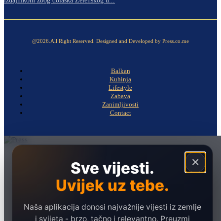
izdajnikom zbog dolaska Zelenskog u...
@2026.All Right Reserved. Designed and Developed by Press.co.me
Balkan
Kuhinja
Lifestyle
Zabava
Zanimljivosti
Contact
Naslovna
×
Sve vijesti.
Politika
Uvijek uz tebe.
Društvo
Hronika
Naša aplikacija donosi najvažnije vijesti iz zemlje
Ekonomija
i svijeta - brzo, tačno i relevantno. Preuzmi