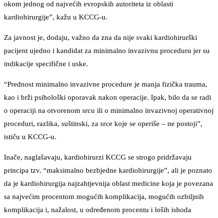
okom jednog od najvećih evropskih autoriteta iz oblasti
kardiohirurgije”, kažu u KCCG-u.
Za javnost je, dodaju, važno da zna da nije svaki kardiohirurški
pacijent ujedno i kandidat za minimalno invazivnu proceduru jer su
indikacije specifične i uske.
“Prednost minimalno invazivne procedure je manja fizička trauma,
kao i brži psihološki oporavak nakon operacije. Ipak, bilo da se radi
o operaciji na otvorenom srcu ili o minimalno invazivnoj operativnoj
proceduri, razlika, suštinski, za srce koje se operiše – ne postoji”,
ističu u KCCG-u.
Inače, naglašavaju, kardiohirurzi KCCG se strogo pridržavaju
principa tzv. “maksimalno bezbjedne kardiohirurgije”, ali je poznato
da je kardiohirurgija najzahtjevnija oblast medicine koja je povezana
sa najvećim procentom mogućih komplikacija, mogućih ozbiljnih
komplikacija i, nažalost, u određenom procentu i loših ishoda