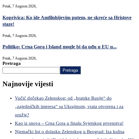
Petak, 7 Augusta 2026,
Koprivica: Ko ide Amfilohijevim putem, ne skreće sa Hristove
staze!
Petak, 7 Augusta 2026,
Politiko: Crna Gora i Island mogle bi da uđu u EU u...
Petak, 7 Augusta 2026,
Pretraga
Pretraga
Najnovije vijesti
Vučić dočekao Zelenskog: od „bratske Rusije“ do
„zajedničkih interesa“ sa Ukrajinom, vrata otvorena i za
oružje?
Kao iz snova – Crna Gora u finalu Svjetskog prvenstva!
Njemački list o dolasku Zelenskog u Beograd: Iza kulisa