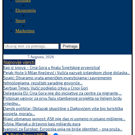
Hronika
Ekonomija
Sport
Marketing
Pretraga
7 Augusta, 2026
Najnovije vijesti:
Kao iz snova – Crna Gora u finalu Svjetskog prvenstva!
Pejak: Hoće li Milan Knežević i Vučića nazvati izdajnikom zbog dolaska...
Spajić: Otvaramo vrata američkim investicijama i savremenim
tehnologijama, rezultati saradnje govoriće...
Serbian Times: Vučić podijelio crkvu u Crnoj Gori
Delegacija EU: Crna Gora nije dio inicijative za centre za migrante,...
Potpisan ugovor za prvu fazu stambenog projekta na Veljem brdu
vrijednu...
Danski političar: Obilazak skupštine s Dajkovićem više bio turistička
posjeta, moraću...
Kljajić obmanuo javnost: ASK nije dao ni usmeno ni pisano mišljenje...
Srbija: Manjak u državnoj kasi milijardu eura
Ivanović za Eurokaz: Evropska unija ne briše identitet – ona pruža...
🔊