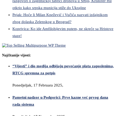
razgovori o zajedničkoj fabrici dronova u Srbiji, Kristofer Hil
otkrio kako srpska municija stiže do Ukrajine
Pejak: Hoće li Milan Knežević i Vučića nazvati izdajnikom
zbog dolaska Zelenskog u Beograd?
Koprivica: Ko ide Amfilohijevim putem, ne skreće sa Hristove
staze!
Najčitanije vijesti:
“Vijesti” i dio medija odbijaju povećanje plata zaposlenima,
RTCG spremna za potpis
Ponedjeljak, 17 Februara 2025,
Pametni nadzor u Podgorici: Prve kazne već prvog dana
rada sistema