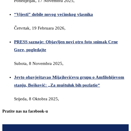
Ponedjeljak, 17 Novembra 2025,
“Vijesti” dobile novog većinskog vlasnika
Četvrtak, 19 Februara 2026,
PRESS saznaje: Objavljen novi otro foto snimak Crne
Gore, pogledajte
Subota, 8 Novembra 2025,
Jevto obavještavao Mijajlovićevu grupu o Amfilohijevom
stanju, Bošković: „Za muštuluk bih pozlatio“
Srijeda, 8 Oktobra 2025,
Pratite nas na facebook-u