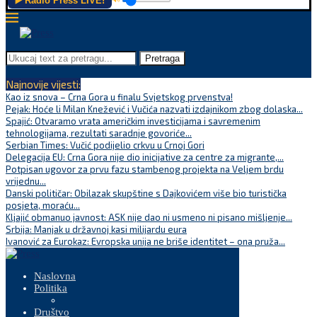
▶️ Radio Press LIVE!
Pretraga
Najnovije vijesti:
Kao iz snova – Crna Gora u finalu Svjetskog prvenstva!
Pejak: Hoće li Milan Knežević i Vučića nazvati izdajnikom zbog dolaska...
Spajić: Otvaramo vrata američkim investicijama i savremenim
tehnologijama, rezultati saradnje govoriće...
Serbian Times: Vučić podijelio crkvu u Crnoj Gori
Delegacija EU: Crna Gora nije dio inicijative za centre za migrante,...
Potpisan ugovor za prvu fazu stambenog projekta na Veljem brdu
vrijednu...
Danski političar: Obilazak skupštine s Dajkovićem više bio turistička
posjeta, moraću...
Kljajić obmanuo javnost: ASK nije dao ni usmeno ni pisano mišljenje...
Srbija: Manjak u državnoj kasi milijardu eura
Ivanović za Eurokaz: Evropska unija ne briše identitet – ona pruža...
Naslovna
Politika
Društvo