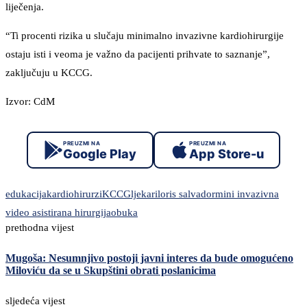
liječenja.
“Ti procenti rizika u slučaju minimalno invazivne kardiohirurgije
ostaju isti i veoma je važno da pacijenti prihvate to saznanje”,
zaključuju u KCCG.
Izvor: CdM
PREUZMI NA
PREUZMI NA
Google Play
App Store-u
edukacija
kardiohirurzi
KCCG
ljekari
loris salvador
mini invazivna
video asistirana hirurgija
obuka
prethodna vijest
Mugoša: Nesumnjivo postoji javni interes da bude omogućeno
Miloviću da se u Skupštini obrati poslanicima
sljedeća vijest