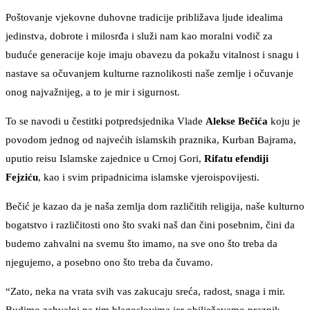
Poštovanje vjekovne duhovne tradicije približava ljude idealima
jedinstva, dobrote i milosrđa i služi nam kao moralni vodič za
buduće generacije koje imaju obavezu da pokažu vitalnost i snagu i
nastave sa očuvanjem kulturne raznolikosti naše zemlje i očuvanje
onog najvažnijeg, a to je mir i sigurnost.
To se navodi u čestitki potpredsjednika Vlade
Alekse Bečića
koju je
povodom jednog od najvećih islamskih praznika, Kurban Bajrama,
uputio reisu Islamske zajednice u Crnoj Gori,
Rifatu efendiji
Fejziću
, kao i svim pripadnicima islamske vjeroispovijesti.
Bečić je kazao da je naša zemlja dom različitih religija, naše kulturno
bogatstvo i različitosti ono što svaki naš dan čini posebnim, čini da
budemo zahvalni na svemu što imamo, na sve ono što treba da
njegujemo, a posebno ono što treba da čuvamo.
“Zato, neka na vrata svih vas zakucaju sreća, radost, snaga i mir.