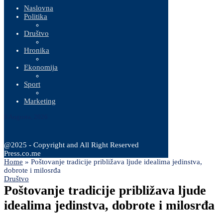
tehnologijama, rezultati saradnje govoriće...
vrijednu...
Naslovna
Politika
Društvo
Hronika
Ekonomija
Sport
Marketing
8 Augusta, 2026
@2025 - Copyright and All Right Reserved
Press.co.me
Home
»
Poštovanje tradicije približava ljude idealima jedinstva,
dobrote i milosrđa
Društvo
Poštovanje tradicije približava ljude
idealima jedinstva, dobrote i milosrđa