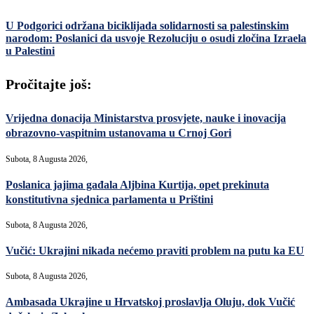
U Podgorici održana biciklijada solidarnosti sa palestinskim
narodom: Poslanici da usvoje Rezoluciju o osudi zločina Izraela
u Palestini
Pročitajte još:
Vrijedna donacija Ministarstva prosvjete, nauke i inovacija
obrazovno-vaspitnim ustanovama u Crnoj Gori
Subota, 8 Augusta 2026,
Poslanica jajima gađala Aljbina Kurtija, opet prekinuta
konstitutivna sjednica parlamenta u Prištini
Subota, 8 Augusta 2026,
Vučić: Ukrajini nikada nećemo praviti problem na putu ka EU
Subota, 8 Augusta 2026,
Ambasada Ukrajine u Hrvatskoj proslavlja Oluju, dok Vučić