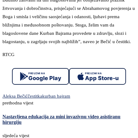
Budimo zahvalni na tim blagoslovima jer obilježavamo praznik
žrtvovanja i dobročinstva, prisjećajući se Abrahamovog povjerenja u
Boga i smisla i veličinu saosjećanja i odanosti, ljubavi prema
bližnjima i međusobnom poštovanju. Stoga, želim vam da
blagoslovene dane Kurban Bajrama provedete u zdravlju, slozi i
blagostanju, u zagrljaju svojih najbližih”, naveo je Bečić u čestitki.
RTCG
PREUZMI NA
PREUZMI NA
Google Play
App Store-u
Aleksa Bečić
čestitka
kurban bajram
prethodna vijest
Nastavljena edukacija za mini invazivnu video asistiranu
hirurgiju
sljedeća vijest