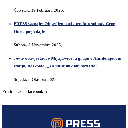
Četvrtak, 19 Februara 2026,
PRESS saznaje: Objavljen novi otro foto snimak Crne
Gore, pogledajte
Subota, 8 Novembra 2025,
Jevto obavještavao Mijajlovićevu grupu o Amfilohijevom
stanju, Bošković: „Za muštuluk bih pozlatio“
Srijeda, 8 Oktobra 2025,
Pratite nas na facebook-u