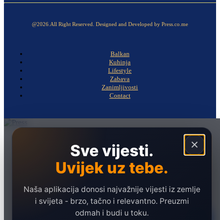
@2026.All Right Reserved. Designed and Developed by Press.co.me
Balkan
Kuhinja
Lifestyle
Zabava
Zanimljivosti
Contact
Naslovna
×
Sve vijesti.
Politika
Uvijek uz tebe.
Društvo
Hronika
Naša aplikacija donosi najvažnije vijesti iz zemlje
Ekonomija
i svijeta - brzo, tačno i relevantno. Preuzmi
odmah i budi u toku.
Sport