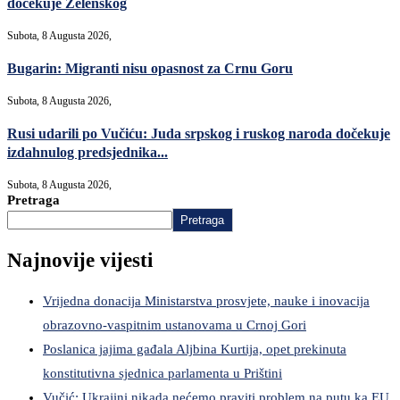
dočekuje Zelenskog
Subota, 8 Augusta 2026,
Bugarin: Migranti nisu opasnost za Crnu Goru
Subota, 8 Augusta 2026,
Rusi udarili po Vučiću: Juda srpskog i ruskog naroda dočekuje
izdahnulog predsjednika...
Subota, 8 Augusta 2026,
Pretraga
Pretraga
Najnovije vijesti
Vrijedna donacija Ministarstva prosvjete, nauke i inovacija
obrazovno-vaspitnim ustanovama u Crnoj Gori
Poslanica jajima gađala Aljbina Kurtija, opet prekinuta
konstitutivna sjednica parlamenta u Prištini
Vučić: Ukrajini nikada nećemo praviti problem na putu ka EU