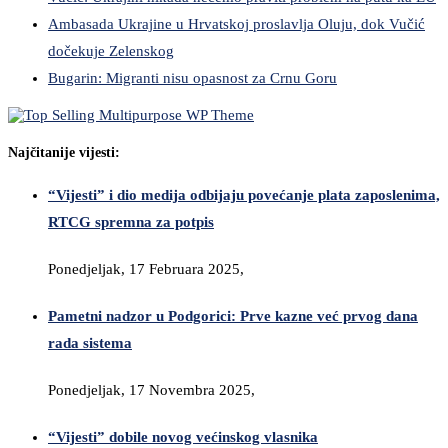
Ambasada Ukrajine u Hrvatskoj proslavlja Oluju, dok Vučić
dočekuje Zelenskog
Bugarin: Migranti nisu opasnost za Crnu Goru
Najčitanije vijesti:
“Vijesti” i dio medija odbijaju povećanje plata zaposlenima,
RTCG spremna za potpis
Ponedjeljak, 17 Februara 2025,
Pametni nadzor u Podgorici: Prve kazne već prvog dana
rada sistema
Ponedjeljak, 17 Novembra 2025,
“Vijesti” dobile novog većinskog vlasnika