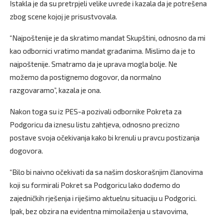
Istakla je da su pretrpjeli velike uvrede i kazala da je potrešena
zbog scene kojoj je prisustvovala.
“Najpoštenije je da skratimo mandat Skupštini, odnosno da mi
kao odbornici vratimo mandat građanima. Mislimo da je to
najpoštenije. Smatramo da je uprava mogla bolje. Ne
možemo da postignemo dogovor, da normalno
razgovaramo”, kazala je ona.
Nakon toga su iz PES-a pozivali odbornike Pokreta za
Podgoricu da iznesu listu zahtjeva, odnosno precizno
postave svoja očekivanja kako bi krenuli u pravcu postizanja
dogovora.
“Bilo bi naivno očekivati da sa našim doskorašnjim članovima
koji su formirali Pokret sa Podgoricu lako dođemo do
zajedničkih rješenja i riješimo aktuelnu situaciju u Podgorici.
Ipak, bez obzira na evidentna mimoilaženja u stavovima,