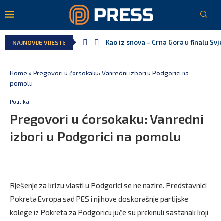
Kao iz snova – Crna Gora u finalu Sv
NAJNOVIJE VIJESTI:
Home
»
Pregovori u ćorsokaku: Vanredni izbori u Podgorici na
pomolu
Politika
Pregovori u ćorsokaku: Vanredni
izbori u Podgorici na pomolu
Rješenje za krizu vlasti u Podgorici se ne nazire. Predstavnici
Pokreta Evropa sad PES i njihove doskorašnje partijske
kolege iz Pokreta za Podgoricu juče su prekinuli sastanak koji