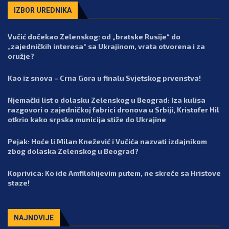
IZBOR UREDNIKA
Vučić dočekao Zelenskog: od „bratske Rusije“ do
„zajedničkih interesa“ sa Ukrajinom, vrata otvorena i za
oružje?
Kao iz snova – Crna Gora u finalu Svjetskog prvenstva!
Njemački list o dolasku Zelenskog u Beograd: Iza kulisa
razgovori o zajedničkoj fabrici dronova u Srbiji, Kristofer Hil
otkrio kako srpska municija stiže do Ukrajine
Pejak: Hoće li Milan Knežević i Vučića nazvati izdajnikom
zbog dolaska Zelenskog u Beograd?
Koprivica: Ko ide Amfilohijevim putem, ne skreće sa Hristove
staze!
NAJNOVIJE