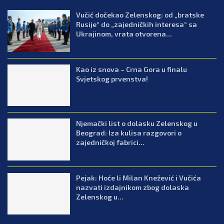
Vučić dočekao Zelenskog: od „bratske
Rusije“ do „zajedničkih interesa“ sa
Ukrajinom, vrata otvorena...
Kao iz snova – Crna Gora u finalu
Svjetskog prvenstva!
Njemački list o dolasku Zelenskog u
Beograd: Iza kulisa razgovori o
zajedničkoj fabrici...
Pejak: Hoće li Milan Knežević i Vučića
nazvati izdajnikom zbog dolaska
Zelenskog u...