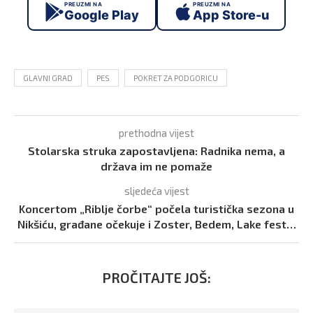
PREUZMI NA
PREUZMI NA
Google Play
App Store-u
GLAVNI GRAD
PES
POKRET ZA PODGORICU
prethodna vijest
Stolarska struka zapostavljena: Radnika nema, a
država im ne pomaže
sljedeća vijest
Koncertom „Riblje čorbe“ počela turistička sezona u
Nikšiću, građane očekuje i Zoster, Bedem, Lake fest…
PROČITAJTE JOŠ: