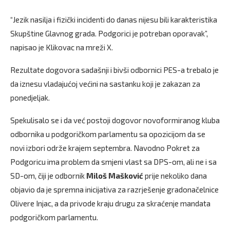
“Jezik nasilja i fizički incidenti do danas nijesu bili karakteristika
Skupštine Glavnog grada. Podgorici je potreban oporavak”,
napisao je Klikovac na mreži X.
Rezultate dogovora sadašnji i bivši odbornici PES-a trebalo je
da iznesu vladajućoj većini na sastanku koji je zakazan za
ponedjeljak.
Spekulisalo se i da već postoji dogovor novoformiranog kluba
odbornika u podgoričkom parlamentu sa opozicijom da se
novi izbori održe krajem septembra. Navodno Pokret za
Podgoricu ima problem da smjeni vlast sa DPS-om, ali ne i sa
SD-om, čiji je odbornik
Miloš Mašković
prije nekoliko dana
objavio da je spremna inicijativa za razrješenje gradonačelnice
Olivere Injac, a da privode kraju drugu za skraćenje mandata
podgoričkom parlamentu.