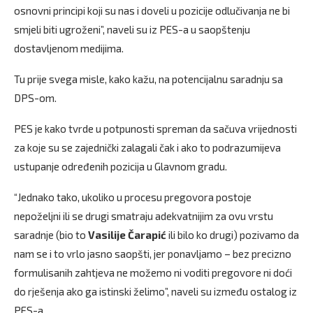
osnovni principi koji su nas i doveli u pozicije odlučivanja ne bi
smjeli biti ugroženi”, naveli su iz PES-a u saopštenju
dostavljenom medijima.
Tu prije svega misle, kako kažu, na potencijalnu saradnju sa
DPS-om.
PES je kako tvrde u potpunosti spreman da sačuva vrijednosti
za koje su se zajednički zalagali čak i ako to podrazumijeva
ustupanje određenih pozicija u Glavnom gradu.
“Jednako tako, ukoliko u procesu pregovora postoje
nepoželjni ili se drugi smatraju adekvatnijim za ovu vrstu
saradnje (bio to
Vasilije Čarapić
ili bilo ko drugi) pozivamo da
nam se i to vrlo jasno saopšti, jer ponavljamo – bez precizno
formulisanih zahtjeva ne možemo ni voditi pregovore ni doći
do rješenja ako ga istinski želimo”, naveli su između ostalog iz
PES-a.