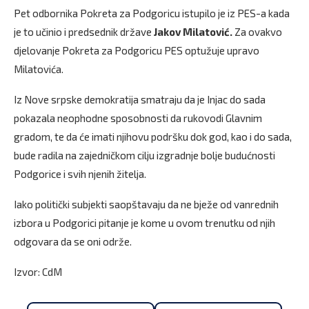
Pet odbornika Pokreta za Podgoricu istupilo je iz PES-a kada
je to učinio i predsednik države
Jakov Milatović.
Za ovakvo
djelovanje Pokreta za Podgoricu PES optužuje upravo
Milatovića.
Iz Nove srpske demokratija smatraju da je Injac do sada
pokazala neophodne sposobnosti da rukovodi Glavnim
gradom, te da će imati njihovu podršku dok god, kao i do sada,
bude radila na zajedničkom cilju izgradnje bolje budućnosti
Podgorice i svih njenih žitelja.
Iako politički subjekti saopštavaju da ne bježe od vanrednih
izbora u Podgorici pitanje je kome u ovom trenutku od njih
odgovara da se oni održe.
Izvor: CdM