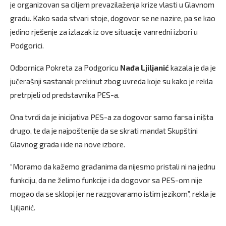
je organizovan sa ciljem prevazilaženja krize vlasti u Glavnom
gradu. Kako sada stvari stoje, dogovor se ne nazire, pa se kao
jedino rješenje za izlazak iz ove situacije vanredni izbori u
Podgorici.
Odbornica Pokreta za Podgoricu
Nađa Ljiljanić
kazala je da je
jučerašnji sastanak prekinut zbog uvreda koje su kako je rekla
pretrpjeli od predstavnika PES-a.
Ona tvrdi da je inicijativa PES-a za dogovor samo farsa i ništa
drugo, te da je najpoštenije da se skrati mandat Skupštini
Glavnog grada i ide na nove izbore.
“Moramo da kažemo građanima da nijesmo pristali ni na jednu
funkciju, da ne želimo funkcije i da dogovor sa PES-om nije
mogao da se sklopi jer ne razgovaramo istim jezikom”, rekla je
Ljiljanić.