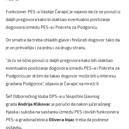
Funkcioner PES-a Vasilije Čarapić je najavio da će se povući iz
daljih pregovora kako bi olakšao eventualno postizanje
dogovora između PES-a i Pokreta za Podgoricu.
On smatra da treba ohladiti glave i finiširati dogovor tako da
je on prihvatljiv i za jednu i za drugu stranu.
“Ja ću se lično povući iz daljih pregovora kako bih olakšao
eventualno postizanje dogovora između PES-a i Pokreta za
Podgoricu jer držim da takav dogovor može biti u interesu
građana Podgorice”, objavio je Čarapić na mreži X.
Šef Odborničkog kluba DPS-a u Skupštini Glavnog
grada
Andrija Klikova
c je poručio da nakon jučerašnjeg
fijaska i sukoba na sastanku između PES i bivših funkcionera
PES-a gradonačelnica
Olivera Injac
treba da podnese
ostavku.