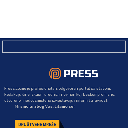
Press.co.me je profesionalan, odgovoran portal sa stavom.
Redakciju čine iskusni urednici i novinari koji beskompromisno,
otvoreno i nedvosmisleno izvještavaju i informišu javnost.
Mi smo tu zbog Vas, čitamo se!
DRUŠTVENE MREŽE