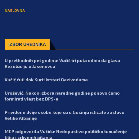
NASLOVNA
IZBOR UREDNIKA
U prethodnih pet godina: Vučić tri puta odbio da glasa
Rezoluciju o Jasenovcu
Vučić ćuti dok Kurti krstari Gazivodama
Urošević: Nakon izbora naredne godine ponovo ćemo
formirati vlast bez DPS-a
Prividene dvije osobe koje su u Gusinju isticale zastavu
Velike Albanije
MCP odgovorila Vučiću: Nedopustivo političko tumačenje
litija i crkvenih pitanja