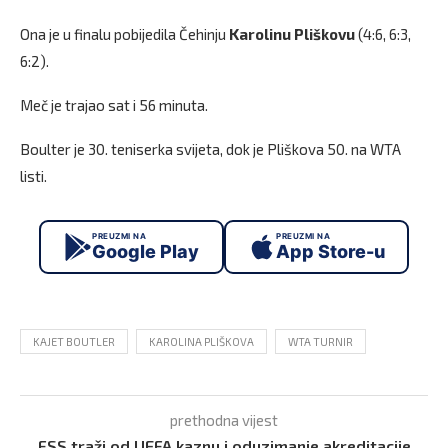
Ona je u finalu pobijedila Čehinju
Karolinu Pliškovu
(4:6, 6:3,
6:2).
Meč je trajao sat i 56 minuta.
Boulter je 30. teniserka svijeta, dok je Pliškova 50. na WTA
listi.
PREUZMI NA
PREUZMI NA
Google Play
App Store-u
KAJET BOUTLER
KAROLINA PLIŠKOVA
WTA TURNIR
prethodna vijest
FSS traži od UEFA kaznu i oduzimanje akreditacije