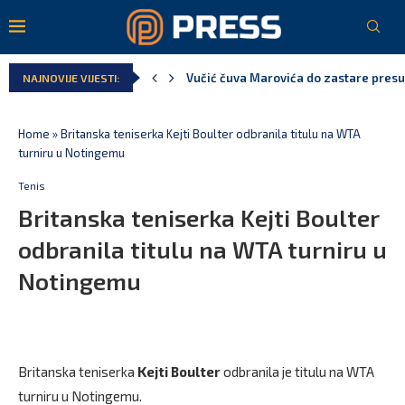
Vučić čuva Marovića do zastare pres
NAJNOVIJE VIJESTI:
Poreska uprava: Za sedam mjeseci napl
Laković: Crna Gora nije dobila zvaničn
Crna Gora neće biti domaćin migrants
Aerodromi Crne Gore za sedam mjeseci
EPCG: Sistem stabilan, Termoelektran
Home
»
Britanska teniserka Kejti Boulter odbranila titulu na WTA
turniru u Notingemu
Tenis
Britanska teniserka Kejti Boulter
odbranila titulu na WTA turniru u
Notingemu
Britanska teniserka
Kejti Boulter
odbranila je titulu na WTA
turniru u Notingemu.