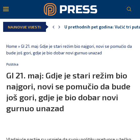
U prethodnih pet godina: Vučić tri puta
NAJNOVIJE VIJESTI:
MCP odgovorila Vučiću: Nedopustivo pol
Andrić: Crnoj Gori nije bilo mjesto na 
Spajić: Gusinje primjer sredine u kojoj
Vučić čuva Marovića do zastare pres
Poreska uprava: Za sedam mjeseci napl
Home
»
GI 21. maj: Gdje je stari režim bio najgori, novi se pomučio da
bude još gori, gdje je bio dobar novi gurnuo unazad
Politika
GI 21. maj: Gdje je stari režim bio
najgori, novi se pomučio da bude
još gori, gdje je bio dobar novi
gurnuo unazad
Vladajuće partije su uspjele da svoju politiku pretvore u teško