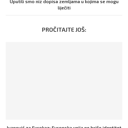
Uputili smo niz dopisa zemljama u kojima se mogu
liječiti
PROČITAJTE JOŠ:
Ivanović za Eurokaz: Evropska unija ne briše identitet