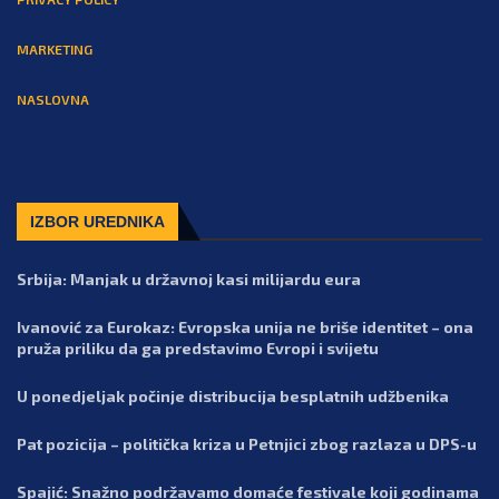
MARKETING
NASLOVNA
IZBOR UREDNIKA
Srbija: Manjak u državnoj kasi milijardu eura
Ivanović za Eurokaz: Evropska unija ne briše identitet – ona
pruža priliku da ga predstavimo Evropi i svijetu
U ponedjeljak počinje distribucija besplatnih udžbenika
Pat pozicija – politička kriza u Petnjici zbog razlaza u DPS-u
Spajić: Snažno podržavamo domaće festivale koji godinama