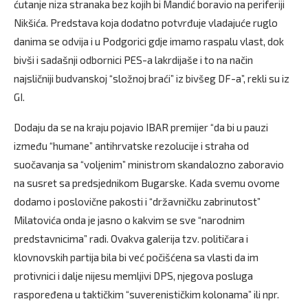
ćutanje niza stranaka bez kojih bi Mandić boravio na periferiji
Nikšića. Predstava koja dodatno potvrđuje vladajuće ruglo
danima se odvija i u Podgorici gdje imamo raspalu vlast, dok
bivši i sadašnji odbornici PES-a lakrdijaše i to na način
najsličniji budvanskoj “složnoj braći” iz bivšeg DF-a”, rekli su iz
GI.
Dodaju da se na kraju pojavio IBAR premijer “da bi u pauzi
između “humane” antihrvatske rezolucije i straha od
suočavanja sa “voljenim” ministrom skandalozno zaboravio
na susret sa predsjednikom Bugarske. Kada svemu ovome
dodamo i poslovične pakosti i “državničku zabrinutost”
Milatovića onda je jasno o kakvim se sve “narodnim
predstavnicima” radi. Ovakva galerija tzv. političara i
klovnovskih partija bila bi već počišćena sa vlasti da im
protivnici i dalje nijesu memljivi DPS, njegova posluga
raspoređena u taktičkim “suverenističkim kolonama” ili npr.