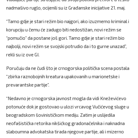
nadmašivo ruglo, ocijenili su iz Građanske inicijative 21. maj.
“Tamo gdje je stari režim bio najgori, ako izuzmemo kriminal i
korupciju u čemu će zadugo biti nedostižan, novi režim se
“pomučio” da postane još gori. Tamo gdje je stari režim bio
najbolji, novi režim se svojski potrudio da i to gurne unazad”,
rekli su iz ove GI.
Poručuju da ne čudi što je crnogorska politička scena postala
“zbirka raznobojnih kreatura upakovanih u marionetske i
prevarantske partije”.
“Nedavno je crnogorska javnost mogla da vidi Kneževićevo
potonuće dok je gostovao u ulozi vrcavog Vučićevog sluge u
beogradskom šovinističkom mediju. Zatim je uslijedila
neofašistička retorika nikšićkog gradonačelnika i naknadna
slaboumna advokatska tirada njegove partije, ali i mizerno