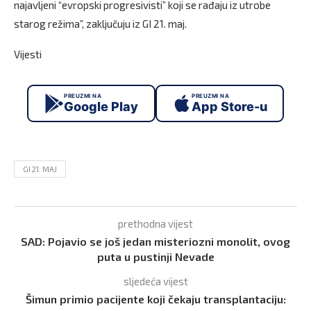
najavljeni “evropski progresivisti” koji se rađaju iz utrobe
starog režima”, zaključuju iz GI 21. maj.
Vijesti
PREUZMI NA
PREUZMI NA
Google Play
App Store-u
GI 21. MAJ
prethodna vijest
SAD: Pojavio se još jedan misteriozni monolit, ovog
puta u pustinji Nevade
sljedeća vijest
Šimun primio pacijente koji čekaju transplantaciju: