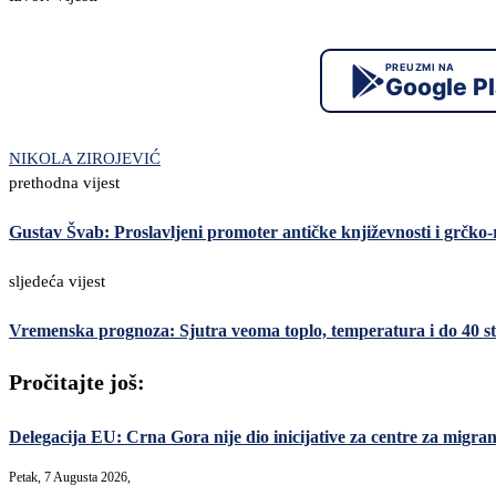
PREUZMI NA
Google P
NIKOLA ZIROJEVIĆ
prethodna vijest
Gustav Švab: Proslavljeni promoter antičke književnosti i grčko-
sljedeća vijest
Vremenska prognoza: Sjutra veoma toplo, temperatura i do 40 s
Pročitajte još:
Delegacija EU: Crna Gora nije dio inicijative za centre za migrant
Petak, 7 Augusta 2026,