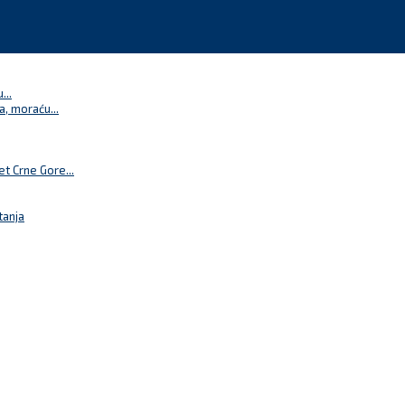
...
a, moraću...
t Crne Gore...
tanja