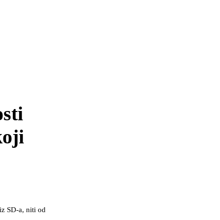
sti
oji
z SD-a, niti od