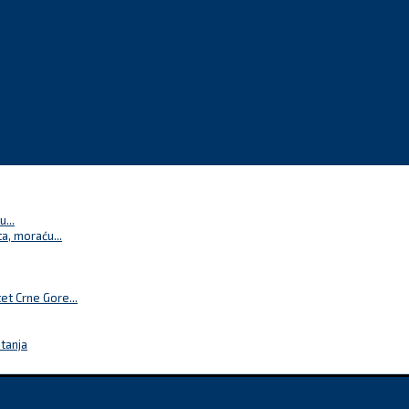
...
a, moraću...
t Crne Gore...
itanja