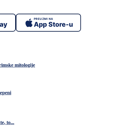
PREUZMI NA
lay
App Store-u
rimske mitologije
tepeni
e, to...