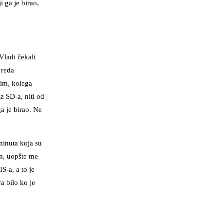
 ga je birao,
Vladi čekali
 reda
nim, kolega
z SD-a, niti od
a je birao. Ne
minuta koja su
im, uopšte me
S-a, a to je
a bilo ko je