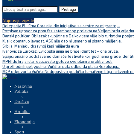
Pretraga
Najnovije vijesti:
Delegacija EU: Crna Gora nije dio inicijative za centre za migrante,...
Potpisan ugovor za prvu fazu stambenog projekta na Veljem brdu vrijednu
Danski političar: Obilazak skupštine s Dajkovićem više bio turistička posjet
Kljajić obmanuo javnost: ASK nije dao ni usmeno ni pisano mišljenje...
Srbija: Manjak u državnoj kasi milijardu eura
Ivanović za Eurokaz: Evropska unija ne briše identitet – ona pruža...
Spajić: Snažno podržavamo domaće festivale koji godinama grade identite
MPNI do kraja jula realizovalo gotovo sve planirane aktivnosti
U prethodnih pet godina: Vučić tri puta odbio da glasa Rezoluciju...
MCP odgovorila Vučiću: Nedopustivo političko tumačenje litija i crkvenih pi
Naslovna
Politika
Društvo
Hronika
Ekonomija
Sport