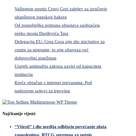
Vašington uputio Crnoj Gori zahtjev za izručenje
uhapšenog iranskog hakera
Od ponedjeljka potpuna obustava saobraćaja
preko mosta Đurđevića Tara
Delegacija EU: Crna Gora nije dio inicijative za
centre za migrante, to nije obaveza već
dobrovoljni aranžman
Uspjeh antimafija zakona zavisi od kapaciteta
institucija
Kreće obračun s internet prevarama: Pod
nadzorom sajtovi za trgovinu
Najčitanije vijesti:
“Vijesti” i dio medija odbijaju povećanje plata
zaposlenima, RTCG spremna za potpis