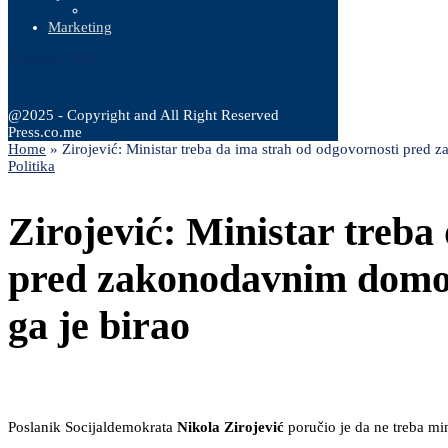
Marketing
7 Augusta, 2026
@2025 - Copyright and All Right Reserved
Press.co.me
Home
»
Zirojević: Ministar treba da ima strah od odgovornosti pred 
Politika
Zirojević: Ministar treba
pred zakonodavnim domom 
ga je birao
Poslanik Socijaldemokrata
Nikola Zirojević
poručio je da ne treba min