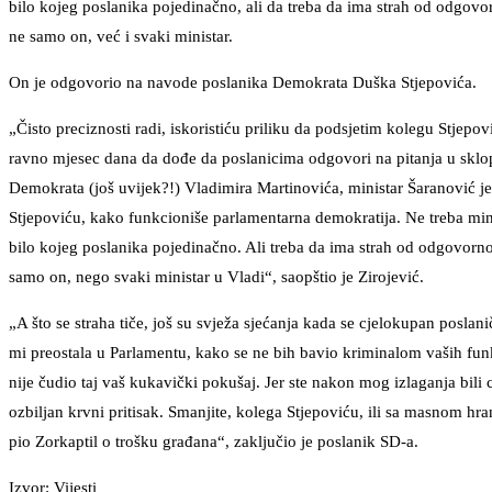
bilo kojeg poslanika pojedinačno, ali da treba da ima strah od odgovor
ne samo on, već i svaki ministar.
On je odgovorio na navode poslanika Demokrata Duška Stjepovića.
„Čisto preciznosti radi, iskoristiću priliku da podsjetim kolegu Stjep
ravno mjesec dana da dođe da poslanicima odgovori na pitanja u sklopu
Demokrata (još uvijek?!) Vladimira Martinovića, ministar Šaranović je
Stjepoviću, kako funkcioniše parlamentarna demokratija. Ne treba mini
bilo kojeg poslanika pojedinačno. Ali treba da ima strah od odgovorno
samo on, nego svaki ministar u Vladi“, saopštio je Zirojević.
„A što se straha tiče, još su svježa sjećanja kada se cjelokupan pos
mi preostala u Parlamentu, kako se ne bih bavio kriminalom vaših fun
nije čudio taj vaš kukavički pokušaj. Jer ste nakon mog izlaganja bili
ozbiljan krvni pritisak. Smanjite, kolega Stjepoviću, ili sa masnom hr
pio Zorkaptil o trošku građana“, zaključio je poslanik SD-a.
Izvor: Vijesti