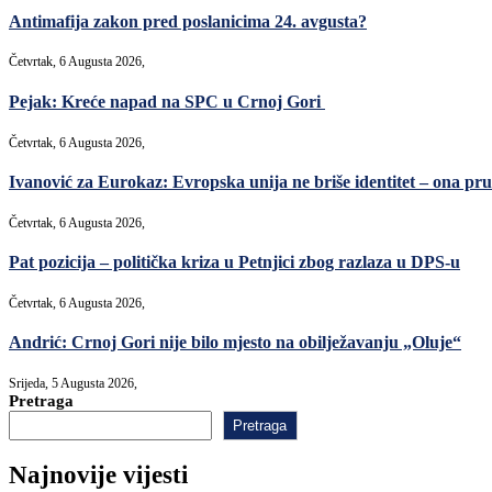
Antimafija zakon pred poslanicima 24. avgusta?
Četvrtak, 6 Augusta 2026,
Pejak: Kreće napad na SPC u Crnoj Gori
Četvrtak, 6 Augusta 2026,
Ivanović za Eurokaz: Evropska unija ne briše identitet – ona pruž
Četvrtak, 6 Augusta 2026,
Pat pozicija – politička kriza u Petnjici zbog razlaza u DPS-u
Četvrtak, 6 Augusta 2026,
Andrić: Crnoj Gori nije bilo mjesto na obilježavanju „Oluje“
Srijeda, 5 Augusta 2026,
Pretraga
Pretraga
Najnovije vijesti