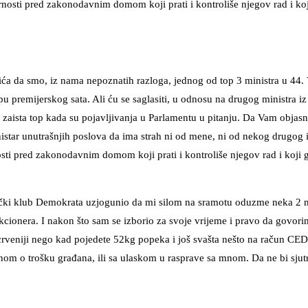
nosti pred zakonodavnim domom koji prati i kontroliše njegov rad i koji
ovića da smo, iz nama nepoznatih razloga, jednog od top 3 ministra u 44. 
 premijerskog sata. Ali ću se saglasiti, u odnosu na drugog ministra iz
 zaista top kada su pojavljivanja u Parlamentu u pitanju. Da Vam objas
star unutrašnjih poslova da ima strah ni od mene, ni od nekog drugog i
sti pred zakonodavnim domom koji prati i kontroliše njegov rad i koji g
lanički klub Demokrata uzjogunio da mi silom na sramotu oduzme neka 2 
kcionera. I nakon što sam se izborio za svoje vrijeme i pravo da govor
 crveniji nego kad pojedete 52kg popeka i još svašta nešto na račun CEDI
anom o trošku građana, ili sa ulaskom u rasprave sa mnom. Da ne bi sjutr