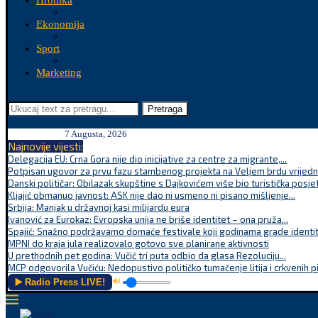
Hronika
Ekonomija
Sport
Marketing
Pretraga
7 Augusta, 2026
Najnovije vijesti:
Delegacija EU: Crna Gora nije dio inicijative za centre za migrante,...
Potpisan ugovor za prvu fazu stambenog projekta na Veljem brdu vrijednu
Danski političar: Obilazak skupštine s Dajkovićem više bio turistička posjet
Kljajić obmanuo javnost: ASK nije dao ni usmeno ni pisano mišljenje...
Srbija: Manjak u državnoj kasi milijardu eura
Ivanović za Eurokaz: Evropska unija ne briše identitet – ona pruža...
Spajić: Snažno podržavamo domaće festivale koji godinama grade identite
MPNI do kraja jula realizovalo gotovo sve planirane aktivnosti
U prethodnih pet godina: Vučić tri puta odbio da glasa Rezoluciju...
MCP odgovorila Vučiću: Nedopustivo političko tumačenje litija i crkvenih p
▶️ Radio Press LIVE!
🔊