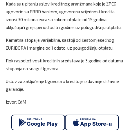
Kada su u pitanju uslovi kreditnog aranžmana koje je ŽPCG
ugovorio sa EBRD bankom, ugovorena vrijednost kredita
iznosi 30 miliona eura sa rokom otplate od 15 godina,
uključujući grejs period od tri godine, uz polugodišnju otplatu.
Kamatna stopa je varijabilna, sastoji od šestomjesečnog
EURIBORA i margine od 1 odsto, uz polugodišnju otplatu.
Rok raspoloživosti kreditnih sredstava je 3 godine od datuma
stupanja na snagu Ugovora.
Uslov za zaključenje Ugovora o kreditu je izdavanje državne
garancije.
Izvor: CdM
PREUZMI NA
PREUZMI NA
Google Play
App Store-u