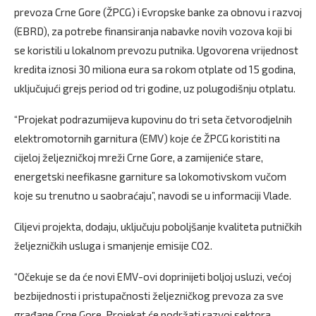
prevoza Crne Gore (ŽPCG) i Evropske banke za obnovu i razvoj
(EBRD), za potrebe finansiranja nabavke novih vozova koji bi
se koristili u lokalnom prevozu putnika. Ugovorena vrijednost
kredita iznosi 30 miliona eura sa rokom otplate od 15 godina,
uključujući grejs period od tri godine, uz polugodišnju otplatu.
“Projekat podrazumijeva kupovinu do tri seta četvorodjelnih
elektromotornih garnitura (EMV) koje će ŽPCG koristiti na
cijeloj željezničkoj mreži Crne Gore, a zamijeniće stare,
energetski neefikasne garniture sa lokomotivskom vučom
koje su trenutno u saobraćaju”, navodi se u informaciji Vlade.
Ciljevi projekta, dodaju, uključuju poboljšanje kvaliteta putničkih
željezničkih usluga i smanjenje emisije CO2.
“Očekuje se da će novi EMV-ovi doprinijeti boljoj usluzi, većoj
bezbijednosti i pristupačnosti željezničkog prevoza za sve
građane Crne Gore. Projekat će podržati razvoj sektora