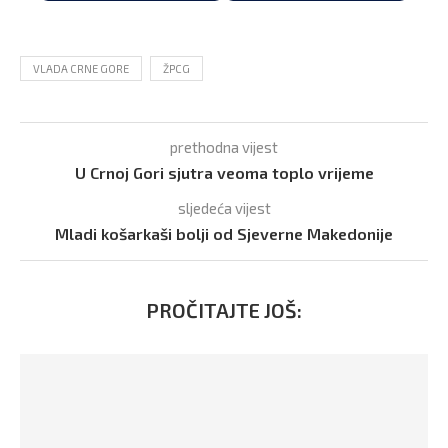
VLADA CRNE GORE
ŽPCG
prethodna vijest
U Crnoj Gori sjutra veoma toplo vrijeme
sljedeća vijest
Mladi košarkaši bolji od Sjeverne Makedonije
PROČITAJTE JOŠ: