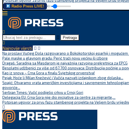
Potpisan ugovor za prvu fazu stambenog projekta na Veljem brdu vrijednu
Radio Press LIVE!
Pretraga
Najnovije vijesti:
Na proslavi Vučjeg Dola razgovarano o Bokokotorskoj eparhiji i mogućem r
Pale maske u glavnom gradu: Perić traži novu većinu ili izbore
Dragaš: Saradnja sa Masdarom je najvažnija razvojna prekretnica za EPCG
Besplatni udžbenici za više od 67.700 osnovaca: Distribucija počinje u pon
Kao iz snova – Crna Gora u finalu Svjetskog prvenstva!
Pejak: Hoće li Milan Knežević i Vučića nazvati izdajnikom zbog dolaska...
Spajić: Otvaramo vrata američkim investicijama i savremenim tehnologijam
govoriće...
Serbian Times: Vučić podijelio crkvu u Crnoj Gori
Delegacija EU: Crna Gora nije dio inicijative za centre za migrante,...
Potpisan ugovor za prvu fazu stambenog projekta na Veljem brdu vrijednu