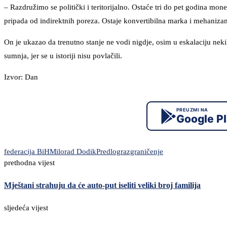
– Razdružimo se politički i teritorijalno. Ostaće tri do pet godina mone
pripada od indirektnih poreza. Ostaje konvertibilna marka i mehaniz
On je ukazao da trenutno stanje ne vodi nigdje, osim u eskalaciju nekih
sumnja, jer se u istoriji nisu povlačili.
Izvor: Dan
PREUZMI NA
Google P
federacija BiH
Milorad Dodik
Predlog
razgraničenje
prethodna vijest
Mještani strahuju da će auto-put iseliti veliki broj familija
sljedeća vijest