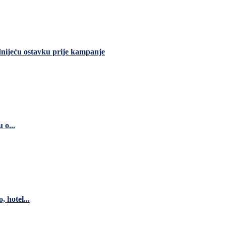
dnijeću ostavku prije kampanje
 o...
 hotel...