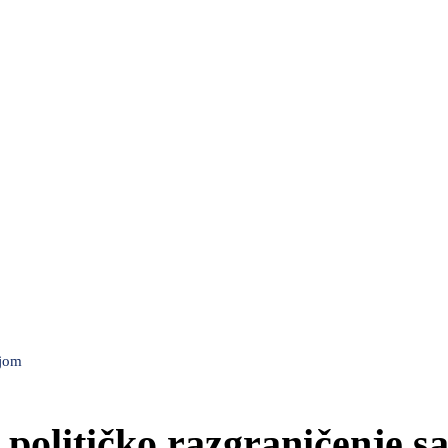
ijom
političko razgraničenje s