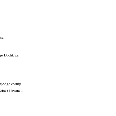
 sa
 je Dodik za
najodgovorniji
Srba i Hrvata –