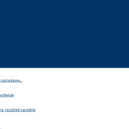
azrješenju...
nedjeljak
a, rezultati saradnje