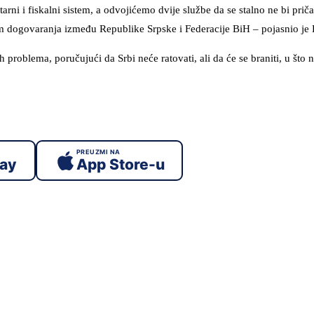
tarni i fiskalni sistem, a odvojićemo dvije službe da se stalno ne bi prič
am dogovaranja između Republike Srpske i Federacije BiH – pojasnio je
 problema, poručujući da Srbi neće ratovati, ali da će se braniti, u što 
PREUZMI NA
lay
App Store-u