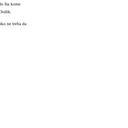
alo šta kome
 Dodik.
niko ne treba da