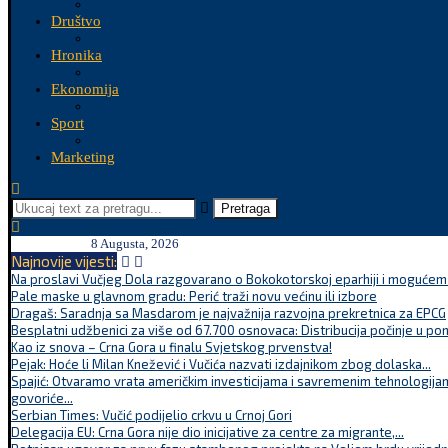
Društvo
Hronika
Ekonomija
Sport
Marketing
Pretraga
8 Augusta, 2026
Najnovije vijesti:
Na proslavi Vučjeg Dola razgovarano o Bokokotorskoj eparhiji i mogućem r
Pale maske u glavnom gradu: Perić traži novu većinu ili izbore
Dragaš: Saradnja sa Masdarom je najvažnija razvojna prekretnica za EPCG
Besplatni udžbenici za više od 67.700 osnovaca: Distribucija počinje u po
Kao iz snova – Crna Gora u finalu Svjetskog prvenstva!
Pejak: Hoće li Milan Knežević i Vučića nazvati izdajnikom zbog dolaska...
Spajić: Otvaramo vrata američkim investicijama i savremenim tehnologijam
govoriće...
Serbian Times: Vučić podijelio crkvu u Crnoj Gori
Delegacija EU: Crna Gora nije dio inicijative za centre za migrante,...