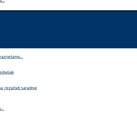
...
azrješenju...
edjeljak
a, rezultati saradnje
...