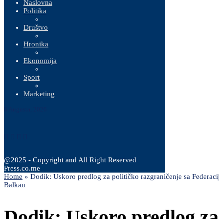
Naslovna
Politika
Društvo
Hronika
Ekonomija
Sport
Marketing
8 Augusta, 2026
@2025 - Copyright and All Right Reserved
Press.co.me
Home
»
Dodik: Uskoro predlog za političko razgraničenje sa Federac
Balkan
Dodik: Uskoro predlog za 