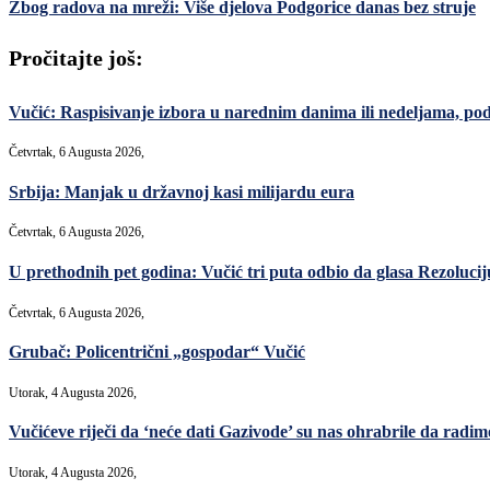
Zbog radova na mreži: Više djelova Podgorice danas bez struje
Pročitajte još:
Vučić: Raspisivanje izbora u narednim danima ili nedeljama, po
Četvrtak, 6 Augusta 2026,
Srbija: Manjak u državnoj kasi milijardu eura
Četvrtak, 6 Augusta 2026,
U prethodnih pet godina: Vučić tri puta odbio da glasa Rezoluciju
Četvrtak, 6 Augusta 2026,
Grubač: Policentrični „gospodar“ Vučić
Utorak, 4 Augusta 2026,
Vučićeve riječi da ‘neće dati Gazivode’ su nas ohrabrile da radimo,
Utorak, 4 Augusta 2026,