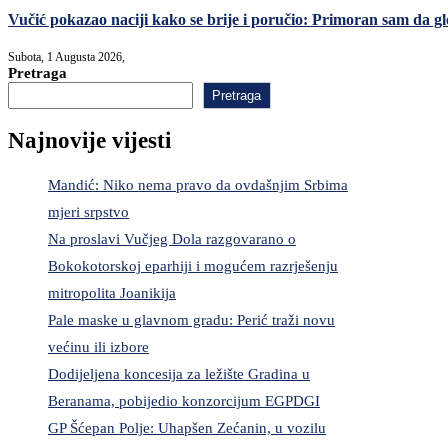
Vučić pokazao naciji kako se brije i poručio: Primoran sam da gl
Subota, 1 Augusta 2026,
Pretraga
Pretraga
Najnovije vijesti
Mandić: Niko nema pravo da ovdašnjim Srbima
mjeri srpstvo
Na proslavi Vučjeg Dola razgovarano o
Bokokotorskoj eparhiji i mogućem razrješenju
mitropolita Joanikija
Pale maske u glavnom gradu: Perić traži novu
većinu ili izbore
Dodijeljena koncesija za ležište Gradina u
Beranama, pobijedio konzorcijum EGPDGI
GP Šćepan Polje: Uhapšen Zećanin, u vozilu