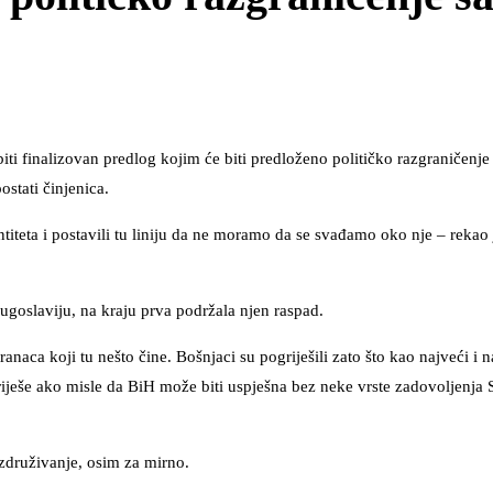
biti finalizovan predlog kojim će biti predloženo političko razgraničenje
stati činjenica.
ntiteta i postavili tu liniju da ne moramo da se svađamo oko nje – rekao
ugoslaviju, na kraju prva podržala njen raspad.
naca koji tu nešto čine. Bošnjaci su pogriješili zato što kao najveći i 
riješe ako misle da BiH može biti uspješna bez neke vrste zadovoljenja 
združivanje, osim za mirno.