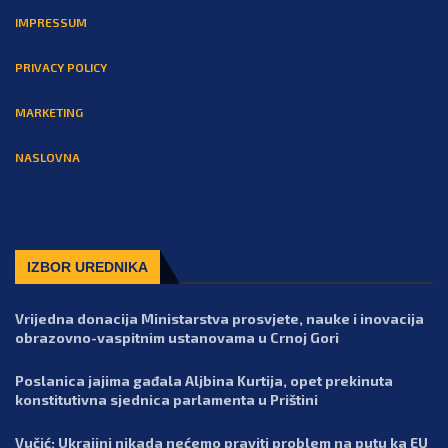
IMPRESSUM
PRIVACY POLICY
MARKETING
NASLOVNA
IZBOR UREDNIKA
Vrijedna donacija Ministarstva prosvjete, nauke i inovacija
obrazovno-vaspitnim ustanovama u Crnoj Gori
Poslanica jajima gađala Aljbina Kurtija, opet prekinuta
konstitutivna sjednica parlamenta u Prištini
Vučić: Ukrajini nikada nećemo praviti problem na putu ka EU