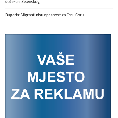
dočekuje Zelenskog
Bugarin: Migranti nisu opasnost za Crnu Goru