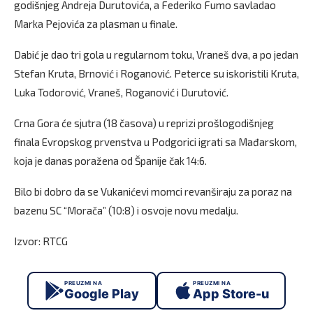
godišnjeg Andreja Durutovića, a Federiko Fumo savladao
Marka Pejovića za plasman u finale.
Dabić je dao tri gola u regularnom toku, Vraneš dva, a po jedan
Stefan Kruta, Brnović i Roganović. Peterce su iskoristili Kruta,
Luka Todorović, Vraneš, Roganović i Durutović.
Crna Gora će sjutra (18 časova) u reprizi prošlogodišnjeg
finala Evropskog prvenstva u Podgorici igrati sa Mađarskom,
koja je danas poražena od Španije čak 14:6.
Bilo bi dobro da se Vukanićevi momci revanširaju za poraz na
bazenu SC “Morača” (10:8) i osvoje novu medalju.
Izvor: RTCG
PREUZMI NA
PREUZMI NA
Google Play
App Store-u