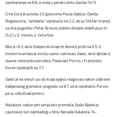
izjednačenja na 8:8, a onda u penal ruletu slavila 14:13.
Crna Gora je povela 2:0 golovima Pavla Dabića i Danila
Roganovića, “setebelo” izjednačio na 2:2, ali su Stefan Vraneš
sa dva pogotka i Petar Brnović jednim donijeli velikih plus tri
(5:2) u 2. minutu 2. četvrtine.
Bilo je i 6:3, da bi Italijani do kraja te dionice prišli na 6:5. U
trećem kvartalu je mrežu samo zatresao Dabić, da bi dječak iz
slavne vaterpolo porodice, Paskvale Porcio, i Franćesko
Koreli izjednačili na 7:7.
Dabić je na minut i po do kraja sjajno reagovao nakon odbrane
italijanskog golmana i pogodio za 8:7, ali je izjednačio Porcio,
pa su odlučivali peterci.
Nažalost, nakon pet serija bez promaša, Đulio Bjanki je
zaustavio šut najmlađeg u timu Nenada Vukanića, 14-