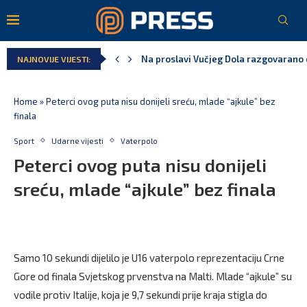
Na proslavi Vučjeg Dola razgovarano o
NAJNOVIJE VIJESTI:
Home
»
Peterci ovog puta nisu donijeli sreću, mlade “ajkule” bez
finala
Sport
Udarne vijesti
Vaterpolo
Peterci ovog puta nisu donijeli
sreću, mlade “ajkule” bez finala
Samo 10 sekundi dijelilo je U16 vaterpolo reprezentaciju Crne
Gore od finala Svjetskog prvenstva na Malti. Mlade “ajkule” su
vodile protiv Italije, koja je 9,7 sekundi prije kraja stigla do