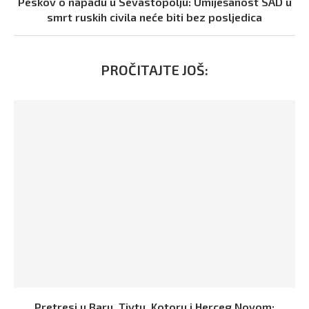
Peskov o napadu u Sevastopolju: Umiješanost SAD u
smrt ruskih civila neće biti bez posljedica
PROČITAJTE JOŠ:
Pretresi u Baru, Tivtu, Kotoru i Herceg Novom: