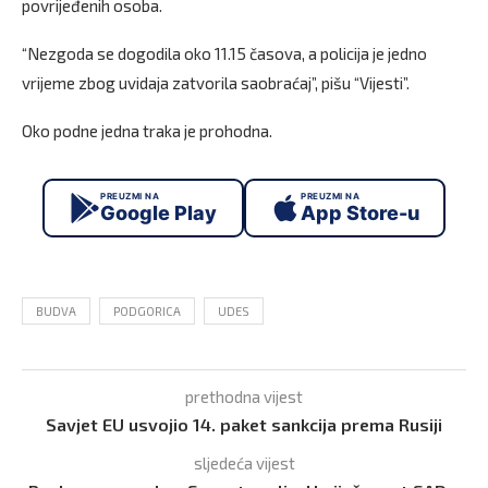
povrijeđenih osoba.
“Nezgoda se dogodila oko 11.15 časova, a policija je jedno
vrijeme zbog uvidaja zatvorila saobraćaj”, pišu “Vijesti”.
Oko podne jedna traka je prohodna.
PREUZMI NA
PREUZMI NA
Google Play
App Store-u
BUDVA
PODGORICA
UDES
prethodna vijest
Savjet EU usvojio 14. paket sankcija prema Rusiji
sljedeća vijest