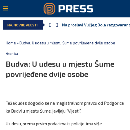
Na proslavi Vučjeg Dola razgovarano
NAJNOVIJE VIJESTI:
Home
»
Budva: U udesu u mjestu Šume povrijeđene dvije osobe
Hronika
Budva: U udesu u mjestu Šume
povrijeđene dvije osobe
Težak udes dogodio se na magistralnom pravcu od Podgorice
ka Budvi u mjestu Šume, javljaju “Vijesti”.
U udesu, prema prvim podacima iz policije, ima više