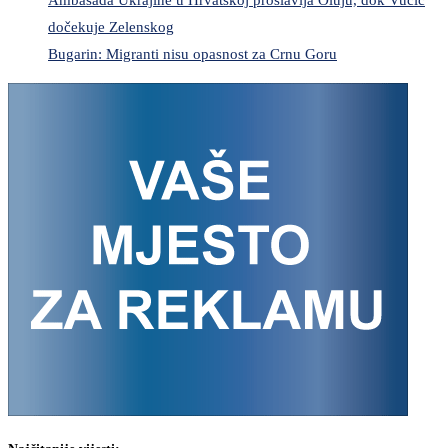
dočekuje Zelenskog
Bugarin: Migranti nisu opasnost za Crnu Goru