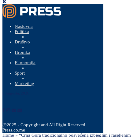
Naslovna
Politika
Društvo
Hronika
Ekonomija
Sport
Marketing
8 Augusta, 2026
@2025 - Copyright and All Right Reserved
Press.co.me
Home
»
“Crna Gora tradicionalno posvećena izbjeglim i raseljenim