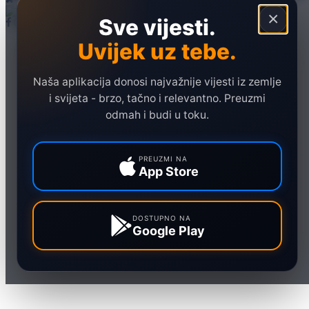
×
Sve vijesti.
Uvijek uz tebe.
Naslovna
Politika
Društvo
Naša aplikacija donosi najvažnije vijesti iz zemlje
i svijeta - brzo, tačno i relevantno. Preuzmi
Hronika
odmah i budi u toku.
Ekonomija
Sport
PREUZMI NA
App Store
Marketing
DOSTUPNO NA
Google Play