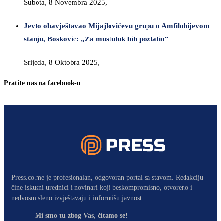
Subota, 8 Novembra 2025,
Jevto obavještavao Mijajlovićevu grupu o Amfilohijevom
stanju, Bošković: „Za muštuluk bih pozlatio“
Srijeda, 8 Oktobra 2025,
Pratite nas na facebook-u
Press.co.me je profesionalan, odgovoran portal sa stavom. Redakciju
čine iskusni urednici i novinari koji beskompromisno, otvoreno i
nedvosmisleno izvještavaju i informišu javnost.
Mi smo tu zbog Vas, čitamo se!