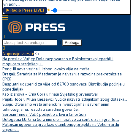
vrijednu...
▶️ Radio Press LIVE!
🔊
Pretraga
Najnovije vijesti:
Na proslavi Vučjeg Dola razgovarano o Bokokotorskoj eparhiji i
mogućem razrješenju...
Perić: Ili nova većina ili izbori, ovako više ne može
Dragaš: Saradnja sa Masdarom je najvažnija razvojna prekretnica za
EPCG
Besplatni udžbenici za više od 67.700 osnovaca: Distribucija počinje u
ponedjeljak
Kao iz snova – Crna Gora u finalu Svjetskog prvenstva!
Pejak: Hoće li Milan Knežević i Vučića nazvati izdajnikom zbog dolaska...
Spajić: Otvaramo vrata američkim investicijama i savremenim
tehnologijama, rezultati saradnje govoriće...
Serbian Times: Vučić podijelio crkvu u Crnoj Gori
Delegacija EU: Crna Gora nije dio inicijative za centre za migrante,...
Potpisan ugovor za prvu fazu stambenog projekta na Veljem brdu
vrijednu...