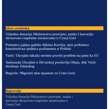
Izbor urednika
Vrijedna donacija Ministarstva prosvjete, nauke i inovacija
obrazovno-vaspitnim ustanovama u Crnoj Gori
Poslanica jajima gađala Aljbina Kurtija, opet prekinuta
konstitutivna sjednica parlamenta u Prištini
Vučić: Ukrajini nikada nećemo praviti problem na putu ka EU
Ambasada Ukrajine u Hrvatskoj proslavlja Oluju, dok Vučić
dočekuje Zelenskog
Bugarin: Migranti nisu opasnost za Crnu Goru
Najnovije
Vrijedna donacija Ministarstva prosvjete, nauke i
inovacija obrazovno-vaspitnim ustanovama u
Crnoj Gori