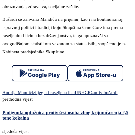
obrazovanja, zdravstva, socijalne zaštite.
Bušardi se zahvalio Mandiću na prijemu, kao i na kontinuiranoj,
ispravnoj politici i tradiciji koju Skupština Crne Gore ima prema
raseljenim i licima bez državljanstva, te ga upoznavši sa
ovogodišnjom statistikom vezanom za status istih, saopšteno je iz
Kabineta predsjednika Skupštine.
PREUZMI NA
PREUZMI NA
Google Play
App Store-u
Andrija Mandić
izbjegla i raseljena lica
UNHCR
žan-iv bušardi
prethodna vijest
Podignuta optužnica protiv šest osoba zbog krijumčarenja 2,5
tone kokaina
sljedeća vijest