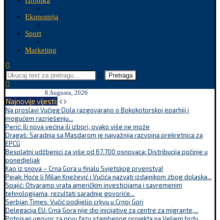
Hronika
Ekonomija
Sport
Marketing
Pretraga
8 Augusta, 2026
Najnovije vijesti:
Na proslavi Vučjeg Dola razgovarano o Bokokotorskoj eparhiji i
mogućem razrješenju...
Perić: Ili nova većina ili izbori, ovako više ne može
Dragaš: Saradnja sa Masdarom je najvažnija razvojna prekretnica za
EPCG
Besplatni udžbenici za više od 67.700 osnovaca: Distribucija počinje u
ponedjeljak
Kao iz snova – Crna Gora u finalu Svjetskog prvenstva!
Pejak: Hoće li Milan Knežević i Vučića nazvati izdajnikom zbog dolaska...
Spajić: Otvaramo vrata američkim investicijama i savremenim
tehnologijama, rezultati saradnje govoriće...
Serbian Times: Vučić podijelio crkvu u Crnoj Gori
Delegacija EU: Crna Gora nije dio inicijative za centre za migrante,...
Potpisan ugovor za prvu fazu stambenog projekta na Veljem brdu