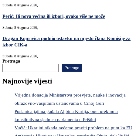
Subota, 8 Augusta 2026,
Perić: Ili nova većina ili izbori, ovako više ne može
Subota, 8 Augusta 2026,
Dragan Koprivica podnio ostavku na mjesto člana Komisije za
izbor CIK-a
Subota, 8 Augusta 2026,
Pretraga
Pretraga
Najnovije vijesti
Vrijedna donacija Ministarstva prosvjete, nauke i inovacija
obrazovno-vaspitnim ustanovama u Crnoj Gori
Poslanica jajima gađala Aljbina Kurtija, opet prekinuta
konstitutivna sjednica parlamenta u Prištini
Vučić: Ukrajini nikada nećemo praviti problem na putu ka EU
Ambasada Ukrajine u Hrvatskoj proslavlja Oluju, dok Vučić