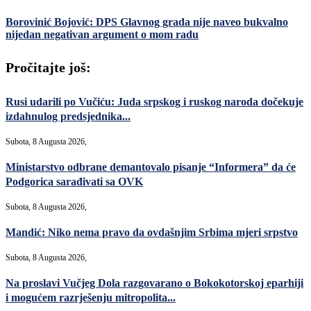
Borovinić Bojović: DPS Glavnog grada nije naveo bukvalno
nijedan negativan argument o mom radu
Pročitajte još:
Rusi udarili po Vučiću: Juda srpskog i ruskog naroda dočekuje
izdahnulog predsjednika...
Subota, 8 Augusta 2026,
Ministarstvo odbrane demantovalo pisanje “Informera” da će
Podgorica sarađivati sa OVK
Subota, 8 Augusta 2026,
Mandić: Niko nema pravo da ovdašnjim Srbima mjeri srpstvo
Subota, 8 Augusta 2026,
Na proslavi Vučjeg Dola razgovarano o Bokokotorskoj eparhiji
i mogućem razrješenju mitropolita...