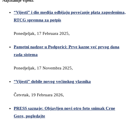
Najčitanije vijesti:
“Vijesti” i dio medija odbijaju povećanje plata zaposlenima,
RTCG spremna za potpis
Ponedjeljak, 17 Februara 2025,
Pametni nadzor u Podgorici: Prve kazne već prvog dana
rada sistema
Ponedjeljak, 17 Novembra 2025,
“Vijesti” dobile novog većinskog vlasnika
Četvrtak, 19 Februara 2026,
PRESS saznaje: Objavljen novi otro foto snimak Crne
Gore, pogledajte