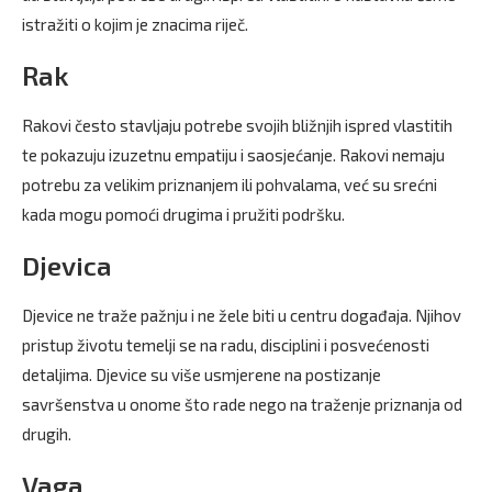
istražiti o kojim je znacima riječ.
Rak
Rakovi često stavljaju potrebe svojih bližnjih ispred vlastitih
te pokazuju izuzetnu empatiju i saosjećanje. Rakovi nemaju
potrebu za velikim priznanjem ili pohvalama, već su srećni
kada mogu pomoći drugima i pružiti podršku.
Djevica
Djevice ne traže pažnju i ne žele biti u centru događaja. Njihov
pristup životu temelji se na radu, disciplini i posvećenosti
detaljima. Djevice su više usmjerene na postizanje
savršenstva u onome što rade nego na traženje priznanja od
drugih.
Vaga