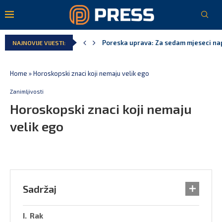
Poreska uprava: Za sedam mjeseci napl
NAJNOVIJE VIJESTI:
Laković: Crna Gora nije dobila zvaničn
Crna Gora neće biti domaćin migrants
Aerodromi Crne Gore za sedam mjeseci
EPCG: Sistem stabilan, Termoelektran
Spajić: Crna Gora neće prihvatiti cent
Home
»
Horoskopski znaci koji nemaju velik ego
Zanimljivosti
Horoskopski znaci koji nemaju
velik ego
Sadržaj
Rak