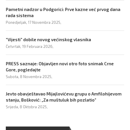
Pametni nadzor u Podgorici: Prve kazne već prvog dana
rada sistema
Ponedjeljak, 17 Novembra 2025,
“Vijesti” dobile novog većinskog vlasnika
Četvrtak, 19 Februara 2026,
PRESS saznaje: Objavljen novi otro foto snimak Crne
Gore, pogledajte
Subota, 8 Novembra 2025,
Jevto obavještavao Mijajlovićevu grupu o Amfilohijevom
stanju, Bošković: „Za muštuluk bih pozlatio“
Srijeda, 8 Oktobra 2025,