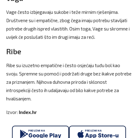
Vage često izbjegavaju sukobe i teže mirnim rješenjima.
Društvene su i empatične, zbog čega imaju potrebu stavljati
potrebe drugih ispred vlastitih. Osim toga, Vage su skromne i
uvijek će poslušati što im drugi imaju za reći.
Ribe
Ribe su izuzetno empatične i često osjećaju tuđu bol kao
svoju. Spremne su pomoći i podržati druge bez ikakve potrebe
za priznanjem. Njihova duhovna priroda i sklonost
introspekciji često ih udaljavaju od bilo kakve potrebe za
hvalisanjem.
Izvor:
Index.hr
PREUZMI NA
PREUZMI NA
Google Play
App Store-u