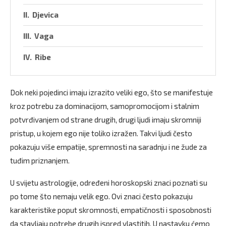
Djevica
Vaga
Ribe
Dok neki pojedinci imaju izrazito veliki ego, što se manifestuje
kroz potrebu za dominacijom, samopromocijom i stalnim
potvrđivanjem od strane drugih, drugi ljudi imaju skromniji
pristup, u kojem ego nije toliko izražen. Takvi ljudi često
pokazuju više empatije, spremnosti na saradnju i ne žude za
tuđim priznanjem.
U svijetu astrologije, određeni horoskopski znaci poznati su
po tome što nemaju velik ego. Ovi znaci često pokazuju
karakteristike poput skromnosti, empatičnosti i sposobnosti
da stavljaju potrebe drugih ispred vlastitih. U nastavku ćemo