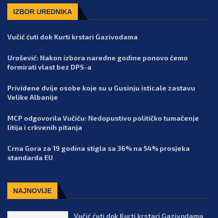
IZBOR UREDNIKA
Vučić ćuti dok Kurti krstari Gazivodama
Urošević: Nakon izbora naredne godine ponovo ćemo
formirati vlast bez DPS-a
Prividene dvije osobe koje su u Gusinju isticale zastavu
Velike Albanije
MCP odgovorila Vučiću: Nedopustivo političko tumačenje
litija i crkvenih pitanja
Crna Gora za 19 godina stigla sa 36% na 54% prosjeka
standarda EU
NAJNOVIJE
Vučić ćuti dok Kurti krstari Gazivodama