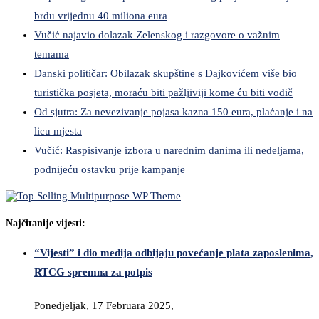
brdu vrijednu 40 miliona eura
Vučić najavio dolazak Zelenskog i razgovore o važnim
temama
Danski političar: Obilazak skupštine s Dajkovićem više bio
turistička posjeta, moraću biti pažljiviji kome ću biti vodič
Od sjutra: Za nevezivanje pojasa kazna 150 eura, plaćanje i na
licu mjesta
Vučić: Raspisivanje izbora u narednim danima ili nedeljama,
podnijeću ostavku prije kampanje
Najčitanije vijesti:
“Vijesti” i dio medija odbijaju povećanje plata zaposlenima,
RTCG spremna za potpis
Ponedjeljak, 17 Februara 2025,