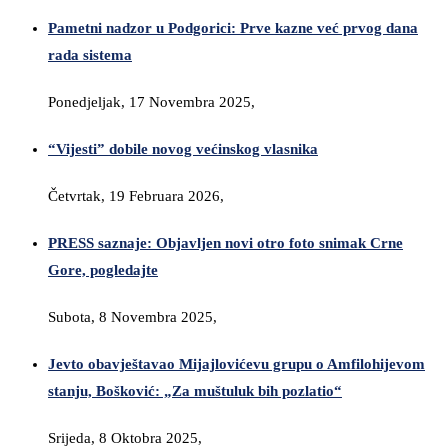
Pametni nadzor u Podgorici: Prve kazne već prvog dana
rada sistema
Ponedjeljak, 17 Novembra 2025,
“Vijesti” dobile novog većinskog vlasnika
Četvrtak, 19 Februara 2026,
PRESS saznaje: Objavljen novi otro foto snimak Crne
Gore, pogledajte
Subota, 8 Novembra 2025,
Jevto obavještavao Mijajlovićevu grupu o Amfilohijevom
stanju, Bošković: „Za muštuluk bih pozlatio“
Srijeda, 8 Oktobra 2025,