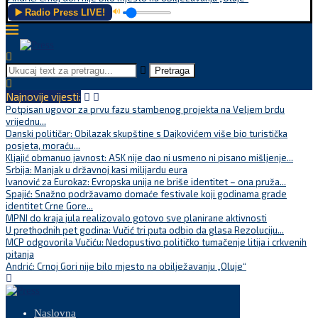
▶️ Radio Press LIVE!
🔊
Pretraga
Najnovije vijesti:
Potpisan ugovor za prvu fazu stambenog projekta na Veljem brdu
vrijednu...
Danski političar: Obilazak skupštine s Dajkovićem više bio turistička
posjeta, moraću...
Kljajić obmanuo javnost: ASK nije dao ni usmeno ni pisano mišljenje...
Srbija: Manjak u državnoj kasi milijardu eura
Ivanović za Eurokaz: Evropska unija ne briše identitet – ona pruža...
Spajić: Snažno podržavamo domaće festivale koji godinama grade
identitet Crne Gore...
MPNI do kraja jula realizovalo gotovo sve planirane aktivnosti
U prethodnih pet godina: Vučić tri puta odbio da glasa Rezoluciju...
MCP odgovorila Vučiću: Nedopustivo političko tumačenje litija i crkvenih
pitanja
Andrić: Crnoj Gori nije bilo mjesto na obilježavanju „Oluje“
Naslovna