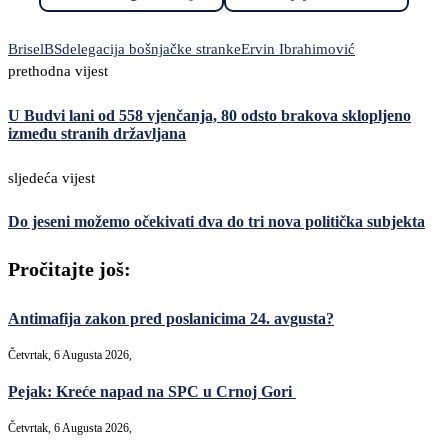
Brisel
BS
delegacija bošnjačke stranke
Ervin Ibrahimović
prethodna vijest
U Budvi lani od 558 vjenčanja, 80 odsto brakova sklopljeno
između stranih državljana
sljedeća vijest
Do jeseni možemo očekivati dva do tri nova politička subjekta
Pročitajte još:
Antimafija zakon pred poslanicima 24. avgusta?
Četvrtak, 6 Augusta 2026,
Pejak: Kreće napad na SPC u Crnoj Gori
Četvrtak, 6 Augusta 2026,