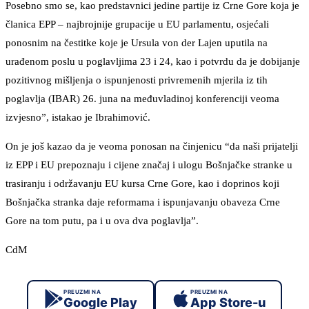
Posebno smo se, kao predstavnici jedine partije iz Crne Gore koja je
članica EPP – najbrojnije grupacije u EU parlamentu, osjećali
ponosnim na čestitke koje je Ursula von der Lajen uputila na
urađenom poslu u poglavljima 23 i 24, kao i potvrdu da je dobijanje
pozitivnog mišljenja o ispunjenosti privremenih mjerila iz tih
poglavlja (IBAR) 26. juna na međuvladinoj konferenciji veoma
izvjesno”, istakao je Ibrahimović.
On je još kazao da je veoma ponosan na činjenicu “da naši prijatelji
iz EPP i EU prepoznaju i cijene značaj i ulogu Bošnjačke stranke u
trasiranju i održavanju EU kursa Crne Gore, kao i doprinos koji
Bošnjačka stranka daje reformama i ispunjavanju obaveza Crne
Gore na tom putu, pa i u ova dva poglavlja”.
CdM
PREUZMI NA
PREUZMI NA
Google Play
App Store-u