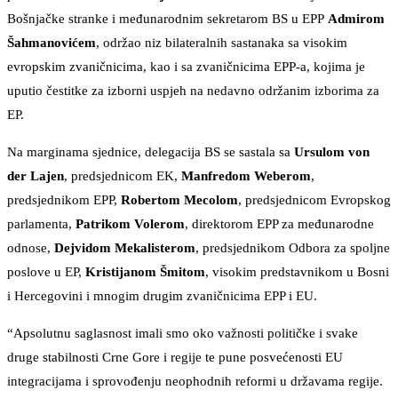
Bošnjačke stranke i međunarodnim sekretarom BS u EPP
Admirom
Šahmanovićem
, održao niz bilateralnih sastanaka sa visokim
evropskim zvaničnicima, kao i sa zvaničnicima EPP-a, kojima je
uputio čestitke za izborni uspjeh na nedavno održanim izborima za
EP.
Na marginama sjednice, delegacija BS se sastala sa
Ursulom von
der Lajen
, predsjednicom EK,
Manfredom Weberom
,
predsjednikom EPP,
Robertom Mecolom
, predsjednicom Evropskog
parlamenta,
Patrikom Volerom
, direktorom EPP za međunarodne
odnose,
Dejvidom Mekalisterom
, predsjednikom Odbora za spoljne
poslove u EP,
Kristijanom Šmitom
, visokim predstavnikom u Bosni
i Hercegovini i mnogim drugim zvaničnicima EPP i EU.
“Apsolutnu saglasnost imali smo oko važnosti političke i svake
druge stabilnosti Crne Gore i regije te pune posvećenosti EU
integracijama i sprovođenju neophodnih reformi u državama regije.