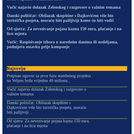
Vučić najavio dolazak Zelenskog i razgovore o važnim temama
Danski političar: Obilazak skupštine s Dajkovićem više bio
turistička posjeta, moraću biti pažljiviji kome ću biti vodič
Od sjutra: Za nevezivanje pojasa kazna 150 eura, plaćanje i na
licu mjesta
Vučić: Raspisivanje izbora u narednim danima ili nedeljama,
podnijeću ostavku prije kampanje
Najnovije
Potpisan ugovor za prvu fazu stambenog projekta
na Veljem brdu vrijednu 40 miliona...
Vučić najavio dolazak Zelenskog i razgovore o
važnim temama
Danski političar: Obilazak skupštine s
Dajkovićem više bio turistička posjeta, moraću
biti pažljiviji...
Od sjutra: Za nevezivanje pojasa kazna 150 eura,
plaćanje i na licu mjesta