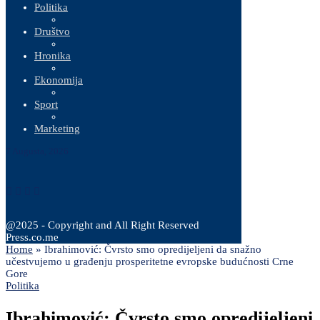
Politika
Društvo
Hronika
Ekonomija
Sport
Marketing
7 Augusta, 2026
@2025 - Copyright and All Right Reserved
Press.co.me
Home
»
Ibrahimović: Čvrsto smo opredijeljeni da snažno
učestvujemo u građenju prosperitetne evropske budućnosti Crne
Gore
Politika
Ibrahimović: Čvrsto smo opredijeljeni