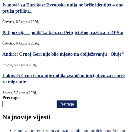
Ivanović za Eurokaz: Evropska unija ne briše identitet – ona
pruža priliku...
Četvrtak, 6 Augusta 2026,
Pat pozicija – politička kriza u Petnjici zbog razlaza u DPS-u
Četvrtak, 6 Augusta 2026,
Andrić: Crnoj Gori nije bilo mjesto na obilježavanju „Oluje“
Srijeda, 5 Augusta 2026,
Laković: Crna Gora nije dobila zvaničnu inicijativu za centre
za migrante
Srijeda, 5 Augusta 2026,
Pretraga
Pretraga
Najnovije vijesti
Potpisan ugovor za prvu fazu stambenog projekta na Veljem