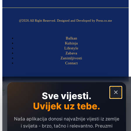
@2026.All Right Reserved. Designed and Developed by Press.co.me
Balkan
Kuhinja
Lifestyle
Zabava
Zanimljivosti
Contact
×
Sve vijesti.
Uvijek uz tebe.
Naslovna
Politika
Društvo
Naša aplikacija donosi najvažnije vijesti iz zemlje
i svijeta - brzo, tačno i relevantno. Preuzmi
Hronika