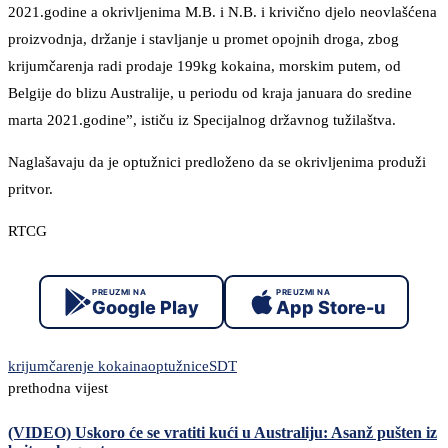
2021.godine a okrivljenima M.B. i N.B. i krivično djelo neovlašćena
proizvodnja, držanje i stavljanje u promet opojnih droga, zbog
krijumčarenja radi prodaje 199kg kokaina, morskim putem, od
Belgije do blizu Australije, u periodu od kraja januara do sredine
marta 2021.godine”, ističu iz Specijalnog državnog tužilaštva.
Naglašavaju da je optužnici predloženo da se okrivljenima produži
pritvor.
RTCG
PREUZMI NA
PREUZMI NA
Google Play
App Store-u
krijumčarenje kokaina
optužnice
SDT
prethodna vijest
(VIDEO) Uskoro će se vratiti kući u Australiju: Asanž pušten iz