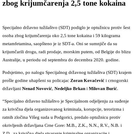
zbog krijumčarenja 2,5 tone kokaina
Specijalno državno tužilaštvo (SDT) podiglo je optužnicu protiv šest
osoba zbog krijumčarenja oko 2,5 tone kokaina i 59 kilograma
metamfetamina, saopšteno je iz SDT-a. Oni se sumnjiče da su
krijumčarili drogu, radi prodaje, morskim putem, od Belgije do blizu
Australije, u periodu od septembra do decembra 2020. godine.
Podsjetimo, po nalogu Specijalnog državnog tužilaštva (SDT) krajem
prošle godine uhapšeni su policajac
Zoran Kovačević
i crnogorski
državljani
Nenad Novović
,
Nedeljko Brkan
i
Milovan Burić
.
“Specijalno državno tužilaštvo je Specijalnom odjeljenju za suđenje
za krivična djela organizovanog kriminala, korupcije, terorizma i
ratnih zločina Višeg suda u Podgorici, predalo optužnicu protiv
okrivljenih državljana Crne Gore: M.B., Z.K., N.N., R.V., N.B. i
Z.D., za krivična djela stvaranje kriminalne organizacije i