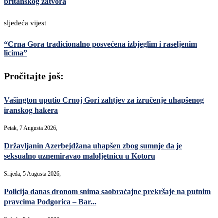
britanskog zatvora
sljedeća vijest
“Crna Gora tradicionalno posvećena izbjeglim i raseljenim
licima”
Pročitajte još:
Vašington uputio Crnoj Gori zahtjev za izručenje uhapšenog
iranskog hakera
Petak, 7 Augusta 2026,
Državljanin Azerbejdžana uhapšen zbog sumnje da je
seksualno uznemiravao maloljetnicu u Kotoru
Srijeda, 5 Augusta 2026,
Policija danas dronom snima saobraćajne prekršaje na putnim
pravcima Podgorica – Bar...