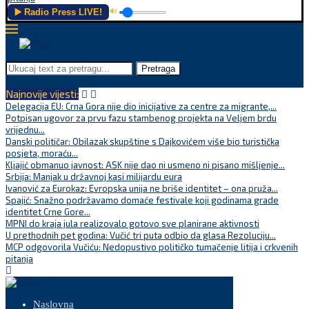
▶️ Radio Press LIVE!
🔊
Pretraga
Najnovije vijesti:
Delegacija EU: Crna Gora nije dio inicijative za centre za migrante,...
Potpisan ugovor za prvu fazu stambenog projekta na Veljem brdu
vrijednu...
Danski političar: Obilazak skupštine s Dajkovićem više bio turistička
posjeta, moraću...
Kljajić obmanuo javnost: ASK nije dao ni usmeno ni pisano mišljenje...
Srbija: Manjak u državnoj kasi milijardu eura
Ivanović za Eurokaz: Evropska unija ne briše identitet – ona pruža...
Spajić: Snažno podržavamo domaće festivale koji godinama grade
identitet Crne Gore...
MPNI do kraja jula realizovalo gotovo sve planirane aktivnosti
U prethodnih pet godina: Vučić tri puta odbio da glasa Rezoluciju...
MCP odgovorila Vučiću: Nedopustivo političko tumačenje litija i crkvenih
pitanja
Naslovna