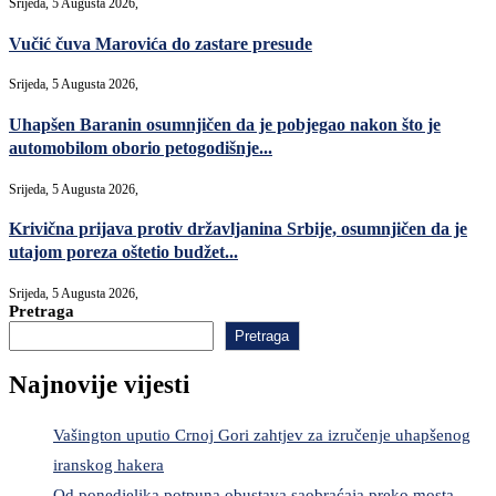
Srijeda, 5 Augusta 2026,
Vučić čuva Marovića do zastare presude
Srijeda, 5 Augusta 2026,
Uhapšen Baranin osumnjičen da je pobjegao nakon što je
automobilom oborio petogodišnje...
Srijeda, 5 Augusta 2026,
Krivična prijava protiv državljanina Srbije, osumnjičen da je
utajom poreza oštetio budžet...
Srijeda, 5 Augusta 2026,
Pretraga
Pretraga
Najnovije vijesti
Vašington uputio Crnoj Gori zahtjev za izručenje uhapšenog
iranskog hakera
Od ponedjeljka potpuna obustava saobraćaja preko mosta