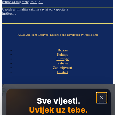
centre za migrante, to nije...
Uspjeh antimafija zakona zavisi od kapaciteta
institucija
@2026.All Right Reserved. Designed and Developed by Press.co.me
Balkan
Kuhinja
Lifestyle
Zabava
Zanimljivosti
Contact
×
Sve vijesti.
Naslovna
Uvijek uz tebe.
Politika