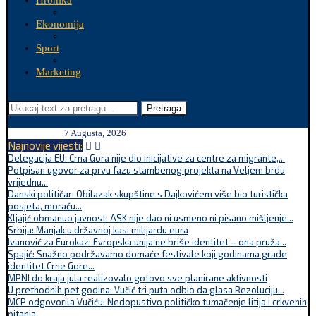
Hronika
Ekonomija
Sport
Marketing
Pretraga
7 Augusta, 2026
Najnovije vijesti:
Delegacija EU: Crna Gora nije dio inicijative za centre za migrante,...
Potpisan ugovor za prvu fazu stambenog projekta na Veljem brdu
vrijednu...
Danski političar: Obilazak skupštine s Dajkovićem više bio turistička
posjeta, moraću...
Kljajić obmanuo javnost: ASK nije dao ni usmeno ni pisano mišljenje...
Srbija: Manjak u državnoj kasi milijardu eura
Ivanović za Eurokaz: Evropska unija ne briše identitet – ona pruža...
Spajić: Snažno podržavamo domaće festivale koji godinama grade
identitet Crne Gore...
MPNI do kraja jula realizovalo gotovo sve planirane aktivnosti
U prethodnih pet godina: Vučić tri puta odbio da glasa Rezoluciju...
MCP odgovorila Vučiću: Nedopustivo političko tumačenje litija i crkvenih
pitanja