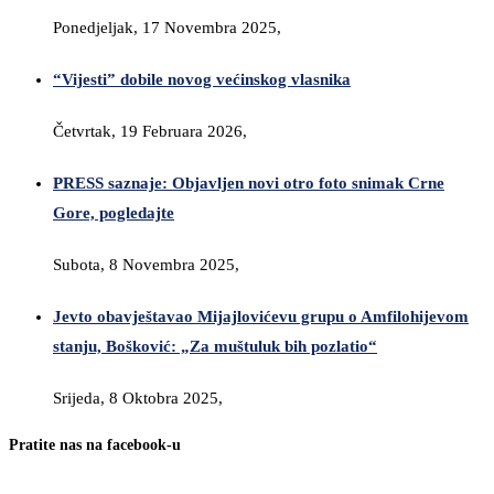
Ponedjeljak, 17 Novembra 2025,
“Vijesti” dobile novog većinskog vlasnika
Četvrtak, 19 Februara 2026,
PRESS saznaje: Objavljen novi otro foto snimak Crne
Gore, pogledajte
Subota, 8 Novembra 2025,
Jevto obavještavao Mijajlovićevu grupu o Amfilohijevom
stanju, Bošković: „Za muštuluk bih pozlatio“
Srijeda, 8 Oktobra 2025,
Pratite nas na facebook-u