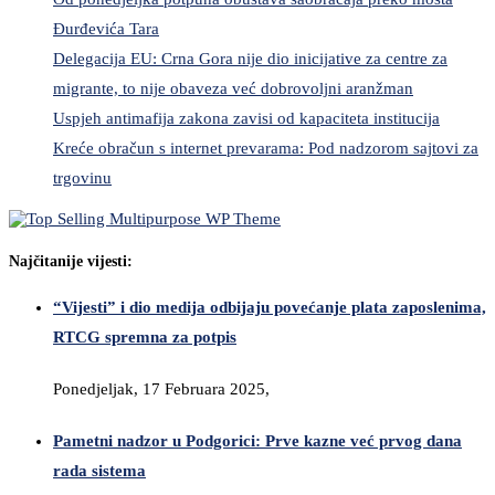
Đurđevića Tara
Delegacija EU: Crna Gora nije dio inicijative za centre za
migrante, to nije obaveza već dobrovoljni aranžman
Uspjeh antimafija zakona zavisi od kapaciteta institucija
Kreće obračun s internet prevarama: Pod nadzorom sajtovi za
trgovinu
Najčitanije vijesti:
“Vijesti” i dio medija odbijaju povećanje plata zaposlenima,
RTCG spremna za potpis
Ponedjeljak, 17 Februara 2025,
Pametni nadzor u Podgorici: Prve kazne već prvog dana
rada sistema