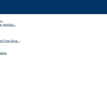
...
a, moraću...
t Crne Gore...
tanja