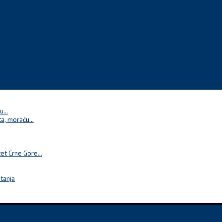
...
a, moraću...
t Crne Gore...
itanja