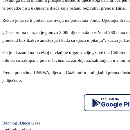
„Svakoga dana imamo u prosjeku desetoro djece koja ostanu bez jedne i
te podatke nisu uključena djeca koja ostanu bez ruku, prenosi
Hina
.
Rekao je da se ti podaci zasnivaju na podacima Fonda Ujedinjenih naci
„Desetoro na dan, to je gotovo 2.000 djece nakon više od 260 dana t
ponekad bez ikakve anestezije i kada su djeca u pitanju“, kazao je Lac
On je ukazao i na izveštaj nevladine organizacije „Save the Children“
bilo da su zakopana pod ruševinama, zarobljena, sahranjena u anonim
Prema podacima UNRWA, djeca u Gazi umiru i od gladi i prema dostup
je liječeno.
PREUZMI NA
Google P
Bez nogu
Djeca Gaze
prethodna vijest