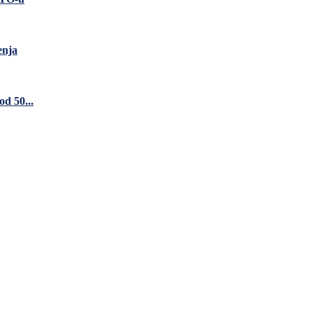
enja
d 50...