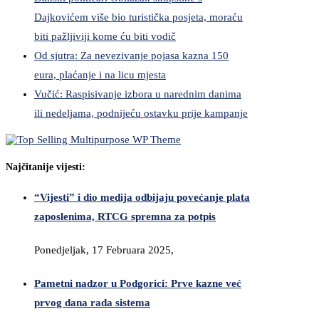
Dajkovićem više bio turistička posjeta, moraću
biti pažljiviji kome ću biti vodič
Od sjutra: Za nevezivanje pojasa kazna 150
eura, plaćanje i na licu mjesta
Vučić: Raspisivanje izbora u narednim danima
ili nedeljama, podnijeću ostavku prije kampanje
Najčitanije vijesti:
“Vijesti” i dio medija odbijaju povećanje plata
zaposlenima, RTCG spremna za potpis
Ponedjeljak, 17 Februara 2025,
Pametni nadzor u Podgorici: Prve kazne već
prvog dana rada sistema