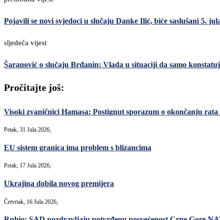
Pojavili se novi svjedoci u slučaju Danke Ilić, biće saslušani 5. jul
sljedeća vijest
Šaranović o slučaju Brđanin: Vlada u situaciji da samo konstatuj
Pročitajte još:
Visoki zvaničnici Hamasa: Postignut sporazum o okončanju rata 
Petak, 31 Jula 2026,
EU sistem granica ima problem s blizancima
Petak, 17 Jula 2026,
Ukrajina dobila novog premijera
Četvrtak, 16 Jula 2026,
Rubio: SAD pozdravljaju potvrđenu posvećenost Crne Gore N