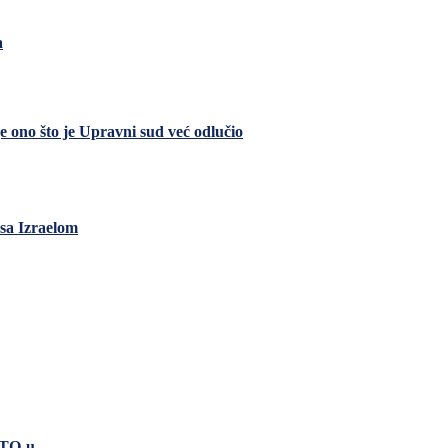
a
e ono što je Upravni sud već odlučio
sa Izraelom
ATO-u