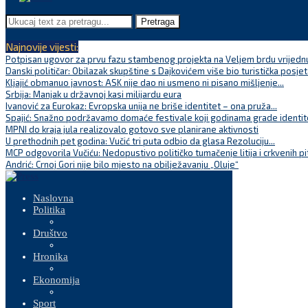
Pretraga
Najnovije vijesti:
Potpisan ugovor za prvu fazu stambenog projekta na Veljem brdu vrijednu
Danski političar: Obilazak skupštine s Dajkovićem više bio turistička posjet
Kljajić obmanuo javnost: ASK nije dao ni usmeno ni pisano mišljenje...
Srbija: Manjak u državnoj kasi milijardu eura
Ivanović za Eurokaz: Evropska unija ne briše identitet – ona pruža...
Spajić: Snažno podržavamo domaće festivale koji godinama grade identite
MPNI do kraja jula realizovalo gotovo sve planirane aktivnosti
U prethodnih pet godina: Vučić tri puta odbio da glasa Rezoluciju...
MCP odgovorila Vučiću: Nedopustivo političko tumačenje litija i crkvenih pi
Andrić: Crnoj Gori nije bilo mjesto na obilježavanju „Oluje“
Naslovna
Politika
Društvo
Hronika
Ekonomija
Sport