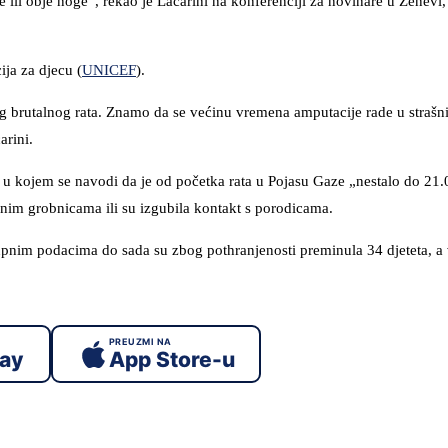
li obje noge“, rekao je Lacarini na konferenciji za novinare u Ženevi,
ja za djecu (
UNICEF
).
og brutalnog rata. Znamo da se većinu vremena amputacije rade u straš
arini.
, u kojem se navodi da je od početka rata u Pojasu Gaze „nestalo do 21.
nim grobnicama ili su izgubila kontakt s porodicama.
nim podacima do sada su zbog pothranjenosti preminula 34 djeteta, a 
PREUZMI NA
lay
App Store-u