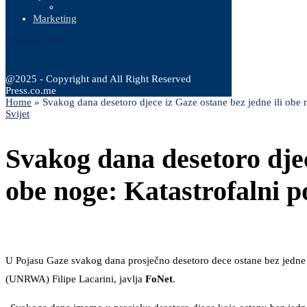
Marketing
7 Augusta, 2026
@2025 - Copyright and All Right Reserved
Press.co.me
Home
»
Svakog dana desetoro djece iz Gaze ostane bez jedne ili obe 
Svijet
Svakog dana desetoro djec
obe noge: Katastrofalni p
U Pojasu Gaze svakog dana prosječno desetoro dece ostane bez jedne ili
(UNRWA) Filipe Lacarini, javlja
FoNet
.