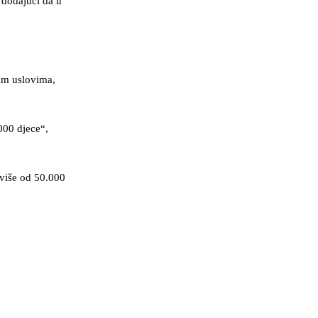
 dodajući da u
nim uslovima,
000 djece“,
više od 50.000