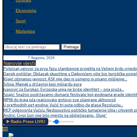
Hronika
Ekonomija
Sport
Marketing
Pretraga
7 Augusta, 2026
Najnovije vijesti:
Potpisan ugovor za prvu fazu stambenog projekta na Veljem brdu vrijednu
Danski političar: Obilazak skupštine s Dajkovićem više bio turistička posjet
Kljajić obmanuo javnost: ASK nije dao ni usmeno ni pisano mišljenje...
Srbija: Manjak u državnoj kasi milijardu eura
Ivanović za Eurokaz: Evropska unija ne briše identitet – ona pruža...
Spajić: Snažno podržavamo domaće festivale koji godinama grade identite
MPNI do kraja jula realizovalo gotovo sve planirane aktivnosti
U prethodnih pet godina: Vučić tri puta odbio da glasa Rezoluciju...
MCP odgovorila Vučiću: Nedopustivo političko tumačenje litija i crkvenih p
Andrić: Crnoj Gori nije bilo mjesto na obilježavanju „Oluje“
▶️ Radio Press LIVE!
🔊