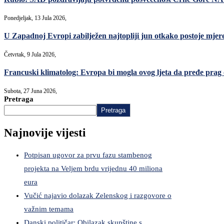
Ponedjeljak, 13 Jula 2026,
U Zapadnoj Evropi zabilježen najtopliji jun otkako postoje mjer
Četvrtak, 9 Jula 2026,
Francuski klimatolog: Evropa bi mogla ovog ljeta da pređe prag o
Subota, 27 Juna 2026,
Pretraga
Pretraga
Najnovije vijesti
Potpisan ugovor za prvu fazu stambenog
projekta na Veljem brdu vrijednu 40 miliona
eura
Vučić najavio dolazak Zelenskog i razgovore o
važnim temama
Danski političar: Obilazak skupštine s