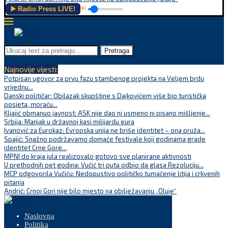
▶️ Radio Press LIVE!
🔊
Pretraga
Najnovije vijesti:
Potpisan ugovor za prvu fazu stambenog projekta na Veljem brdu
vrijednu...
Danski političar: Obilazak skupštine s Dajkovićem više bio turistička
posjeta, moraću...
Kljajić obmanuo javnost: ASK nije dao ni usmeno ni pisano mišljenje...
Srbija: Manjak u državnoj kasi milijardu eura
Ivanović za Eurokaz: Evropska unija ne briše identitet – ona pruža...
Spajić: Snažno podržavamo domaće festivale koji godinama grade
identitet Crne Gore...
MPNI do kraja jula realizovalo gotovo sve planirane aktivnosti
U prethodnih pet godina: Vučić tri puta odbio da glasa Rezoluciju...
MCP odgovorila Vučiću: Nedopustivo političko tumačenje litija i crkvenih
pitanja
Andrić: Crnoj Gori nije bilo mjesto na obilježavanju „Oluje“
Naslovna
Politika