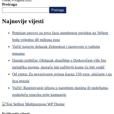
Utorak, 4 Augusta 2026,
Pretraga
Pretraga
Najnovije vijesti
Potpisan ugovor za prvu fazu stambenog projekta na Veljem
brdu vrijednu 40 miliona eura
Vučić najavio dolazak Zelenskog i razgovore o važnim
temama
Danski političar: Obilazak skupštine s Dajkovićem više bio
turistička posjeta, moraću biti pažljiviji kome ću biti vodič
Od sjutra: Za nevezivanje pojasa kazna 150 eura, plaćanje i na
licu mjesta
Vučić: Raspisivanje izbora u narednim danima ili nedeljama,
podnijeću ostavku prije kampanje
Najčitanije vijesti: