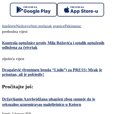
PREUZMI NA
PREUZMI NA
Google Play
App Store-u
hapšenje
Nedozvoljeni prelazak granice
Pakistanac
prethodna vijest
Kontrola optužnice protiv Mila Božovića i ostalih optuženih
odložena za četvrtak
sljedeća vijest
Dragašević (frontmen benda “Lisilo”) za PRESS: Mrak je
prisutan, ali je pobjediv!
Pročitajte još:
Državljanin Azerbejdžana uhapšen zbog sumnje da je
seksualno uznemiravao maloljetnicu u Kotoru
Srijeda, 5 Augusta 2026,