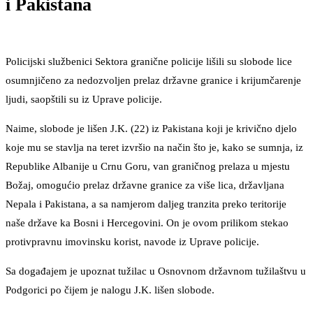
i Pakistana
Policijski službenici Sektora granične policije lišili su slobode lice
osumnjičeno za nedozvoljen prelaz državne granice i krijumčarenje
ljudi, saopštili su iz Uprave policije.
Naime, slobode je lišen J.K. (22) iz Pakistana koji je krivično djelo
koje mu se stavlja na teret izvršio na način što je, kako se sumnja, iz
Republike Albanije u Crnu Goru, van graničnog prelaza u mjestu
Božaj, omogućio prelaz državne granice za više lica, državljana
Nepala i Pakistana, a sa namjerom daljeg tranzita preko teritorije
naše države ka Bosni i Hercegovini. On je ovom prilikom stekao
protivpravnu imovinsku korist, navode iz Uprave policije.
Sa događajem je upoznat tužilac u Osnovnom državnom tužilaštvu u
Podgorici po čijem je nalogu J.K. lišen slobode.