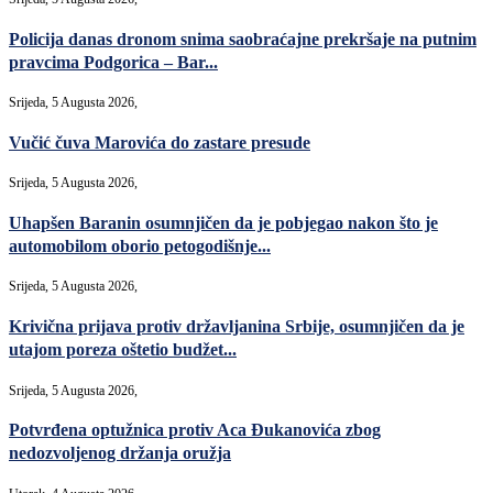
Policija danas dronom snima saobraćajne prekršaje na putnim
pravcima Podgorica – Bar...
Srijeda, 5 Augusta 2026,
Vučić čuva Marovića do zastare presude
Srijeda, 5 Augusta 2026,
Uhapšen Baranin osumnjičen da je pobjegao nakon što je
automobilom oborio petogodišnje...
Srijeda, 5 Augusta 2026,
Krivična prijava protiv državljanina Srbije, osumnjičen da je
utajom poreza oštetio budžet...
Srijeda, 5 Augusta 2026,
Potvrđena optužnica protiv Aca Đukanovića zbog
nedozvoljenog držanja oružja