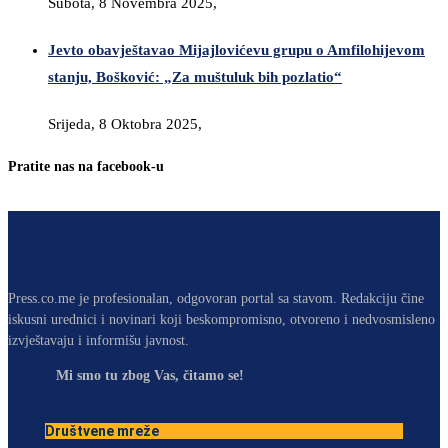
Subota, 8 Novembra 2025,
Jevto obavještavao Mijajlovićevu grupu o Amfilohijevom
stanju, Bošković: „Za muštuluk bih pozlatio“
Srijeda, 8 Oktobra 2025,
Pratite nas na facebook-u
Press.co.me je profesionalan, odgovoran portal sa stavom. Redakciju čine
iskusni urednici i novinari koji beskompromisno, otvoreno i nedvosmisleno
izvještavaju i informišu javnost.
Mi smo tu zbog Vas, čitamo se!
Društvene mreže