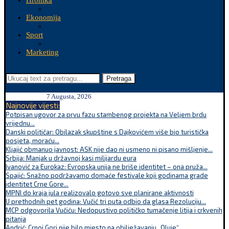
Hronika
Ekonomija
Sport
Marketing
Pretraga
7 Augusta, 2026
Najnovije vijesti:
Potpisan ugovor za prvu fazu stambenog projekta na Veljem brdu
vrijednu...
Danski političar: Obilazak skupštine s Dajkovićem više bio turistička
posjeta, moraću...
Kljajić obmanuo javnost: ASK nije dao ni usmeno ni pisano mišljenje...
Srbija: Manjak u državnoj kasi milijardu eura
Ivanović za Eurokaz: Evropska unija ne briše identitet – ona pruža...
Spajić: Snažno podržavamo domaće festivale koji godinama grade
identitet Crne Gore...
MPNI do kraja jula realizovalo gotovo sve planirane aktivnosti
U prethodnih pet godina: Vučić tri puta odbio da glasa Rezoluciju...
MCP odgovorila Vučiću: Nedopustivo političko tumačenje litija i crkvenih
pitanja
Andrić: Crnoj Gori nije bilo mjesto na obilježavanju „Oluje“