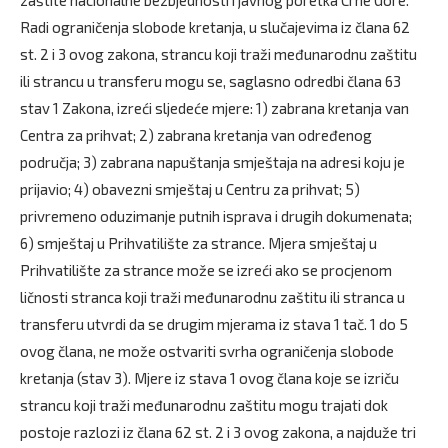
zaštite nacionalne bezbjednosti i javnog poretka Crne Gore.
Radi ograničenja slobode kretanja, u slučajevima iz člana 62
st. 2 i 3 ovog zakona, strancu koji traži međunarodnu zaštitu
ili strancu u transferu mogu se, saglasno odredbi člana 63
stav 1 Zakona, izreći sljedeće mjere: 1) zabrana kretanja van
Centra za prihvat; 2) zabrana kretanja van određenog
područja; 3) zabrana napuštanja smještaja na adresi koju je
prijavio; 4) obavezni smještaj u Centru za prihvat; 5)
privremeno oduzimanje putnih isprava i drugih dokumenata;
6) smještaj u Prihvatilište za strance. Mjera smještaj u
Prihvatilište za strance može se izreći ako se procjenom
ličnosti stranca koji traži međunarodnu zaštitu ili stranca u
transferu utvrdi da se drugim mjerama iz stava 1 tač. 1 do 5
ovog člana, ne može ostvariti svrha ograničenja slobode
kretanja (stav 3). Mjere iz stava 1 ovog člana koje se izriču
strancu koji traži međunarodnu zaštitu mogu trajati dok
postoje razlozi iz člana 62 st. 2 i 3 ovog zakona, a najduže tri