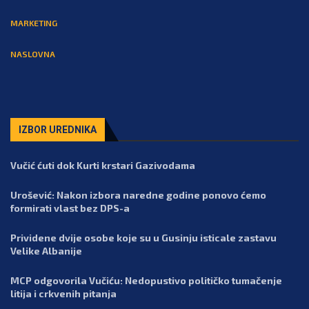
MARKETING
NASLOVNA
IZBOR UREDNIKA
Vučić ćuti dok Kurti krstari Gazivodama
Urošević: Nakon izbora naredne godine ponovo ćemo
formirati vlast bez DPS-a
Prividene dvije osobe koje su u Gusinju isticale zastavu
Velike Albanije
MCP odgovorila Vučiću: Nedopustivo političko tumačenje
litija i crkvenih pitanja