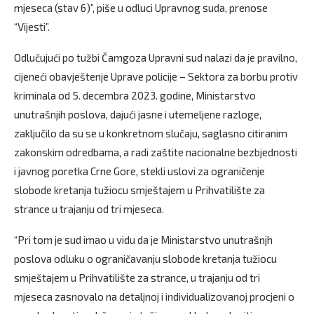
mjeseca (stav 6)”, piše u odluci Upravnog suda, prenose
“Vijesti”.
Odlučujući po tužbi Čamgoza Upravni sud nalazi da je pravilno,
cijeneći obavještenje Uprave policije – Sektora za borbu protiv
kriminala od 5. decembra 2023. godine, Ministarstvo
unutrašnjih poslova, dajući jasne i utemeljene razloge,
zaključilo da su se u konkretnom slučaju, saglasno citiranim
zakonskim odredbama, a radi zaštite nacionalne bezbjednosti
i javnog poretka Crne Gore, stekli uslovi za ograničenje
slobode kretanja tužiocu smještajem u Prihvatilište za
strance u trajanju od tri mjeseca.
“Pri tom je sud imao u vidu da je Ministarstvo unutrašnjh
poslova odluku o ograničavanju slobode kretanja tužiocu
smještajem u Prihvatilište za strance, u trajanju od tri
mjeseca zasnovalo na detaljnoj i individualizovanoj procjeni o