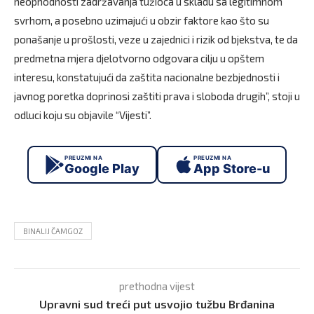
neophodnosti zadržavanja tužioca u skladu sa legitimnom
svrhom, a posebno uzimajući u obzir faktore kao što su
ponašanje u prošlosti, veze u zajednici i rizik od bjekstva, te da
predmetna mjera djelotvorno odgovara cilju u opštem
interesu, konstatujući da zaštita nacionalne bezbjednosti i
javnog poretka doprinosi zaštiti prava i sloboda drugih”, stoji u
odluci koju su objavile “Vijesti”.
PREUZMI NA
PREUZMI NA
Google Play
App Store-u
BINALIJ ČAMGOZ
prethodna vijest
Upravni sud treći put usvojio tužbu Brđanina