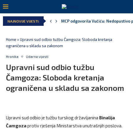
MCP odgovorila Vučiću: Nedopustivo pol
NAJNOVIJE VIJESTI:
Home
»
Upravni sud odbio tužbu Čamgoza: Sloboda kretanja
ograničena u skladu sa zakonom
Hronika
Udarne vijesti
Upravni sud odbio tužbu
Čamgoza: Sloboda kretanja
ograničena u skladu sa zakonom
Upravni sud odbio je tužbu turskog državljanina
Binalija
Čamgoza
protiv rješenja Ministarstva unutrašnjih poslova.