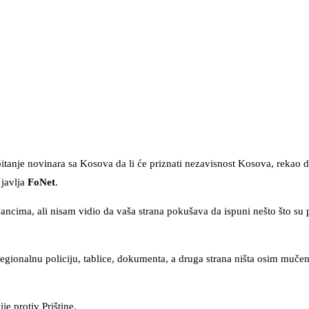
itanje novinara sa Kosova da li će priznati nezavisnost Kosova, rekao d
 javlja
FoNet
.
ma, ali nisam vidio da vaša strana pokušava da ispuni nešto što su pr
egionalnu policiju, tablice, dokumenta, a druga strana ništa osim mučenj
e protiv Prištine.