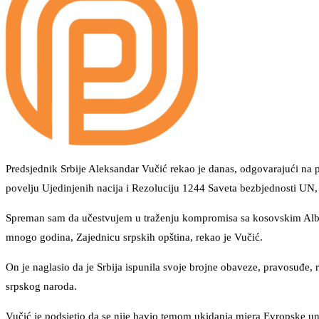
Predsjednik Srbije Aleksandar Vučić rekao je danas, odgovarajući na p
povelju Ujedinjenih nacija i Rezoluciju 1244 Saveta bezbjednosti UN,
Spreman sam da učestvujem u traženju kompromisa sa kosovskim Albanci
mnogo godina, Zajednicu srpskih opština, rekao je Vučić.
On je naglasio da je Srbija ispunila svoje brojne obaveze, pravosuđe, r
srpskog naroda.
Vučić je podsjetio da se nije bavio temom ukidanja mjera Evropske unij