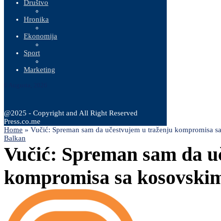
Društvo
Hronika
Ekonomija
Sport
Marketing
6 Augusta, 2026
@2025 - Copyright and All Right Reserved
Press.co.me
Home
»
Vučić: Spreman sam da učestvujem u traženju kompromisa s
Balkan
Vučić: Spreman sam da u
kompromisa sa kosovski