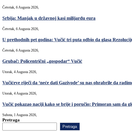
Četvrtak, 6 Augusta 2026,
Srbija: Manjak u državnoj kasi milijardu eura
Četvrtak, 6 Augusta 2026,
U prethodnih pet godina: Vučić tri puta odbio da glasa Rezoluciju
Četvrtak, 6 Augusta 2026,
Grubač: Policentrični „gospodar“ Vučić
Utorak, 4 Augusta 2026,
Vučićeve riječi da ‘neće dati Gazivode’ su nas ohrabrile da radimo,
Utorak, 4 Augusta 2026,
Vučić pokazao naciji kako se brije i poručio: Primoran sam da gl
Subota, 1 Augusta 2026,
Pretraga
Pretraga