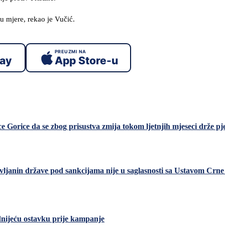
ju mjere, rekao je Vučić.
PREUZMI NA
lay
App Store-u
 Gorice da se zbog prisustva zmija tokom ljetnjih mjeseci drže pj
vljanin države pod sankcijama nije u saglasnosti sa Ustavom Crn
dnijeću ostavku prije kampanje