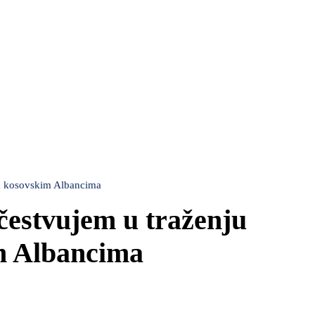
a kosovskim Albancima
čestvujem u traženju
m Albancima