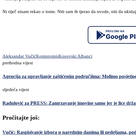
Ni riječ nisam rekao o tome. Niti sam ih tjerao da uvode, niti da ukida
PREUZMI NA
Google P
Aleksandar Vučić
Kompromis
Kosovski Albanci
prethodna vijest
Agencija za upravljanje zaštićenim područjima: Molimo posjetioce
sljedeća vijest
Radulović za PRESS: Zamrzavanje imovine samo jer je lice drža
Pročitajte još:
Vučić: Raspisivanje izbora u narednim danima ili nedeljama, po