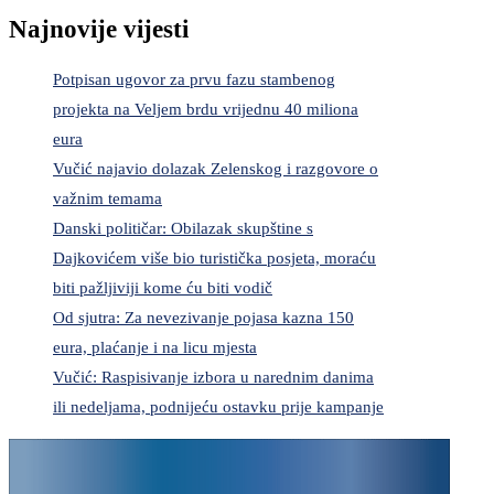
Najnovije vijesti
Potpisan ugovor za prvu fazu stambenog
projekta na Veljem brdu vrijednu 40 miliona
eura
Vučić najavio dolazak Zelenskog i razgovore o
važnim temama
Danski političar: Obilazak skupštine s
Dajkovićem više bio turistička posjeta, moraću
biti pažljiviji kome ću biti vodič
Od sjutra: Za nevezivanje pojasa kazna 150
eura, plaćanje i na licu mjesta
Vučić: Raspisivanje izbora u narednim danima
ili nedeljama, podnijeću ostavku prije kampanje