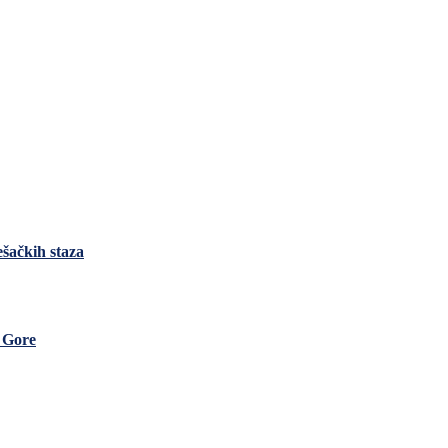
ešačkih staza
e Gore