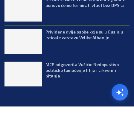
ponovo ćemo formirati vlast bez DPS-a
Prividene dvije osobe koje su u Gusinju
isticale zastavu Velike Albanije
MCP odgovorila Vučiću: Nedopustivo
političko tumačenje litija i crkvenih
pitanja
@2026.All Right Reserved. Designed and Developed by Press.co.me
Balkan
Kuhinja
Lifestyle
Zabava
Zanimljivosti
Contact