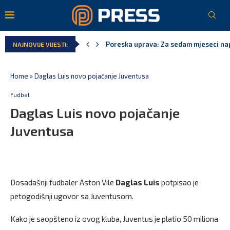
Poreska uprava: Za sedam mjeseci napl
NAJNOVIJE VIJESTI:
Laković: Crna Gora nije dobila zvaničn
Crna Gora neće biti domaćin migrants
Aerodromi Crne Gore za sedam mjeseci
EPCG: Sistem stabilan, Termoelektran
Spajić: Crna Gora neće prihvatiti cent
Home
»
Daglas Luis novo pojačanje Juventusa
Fudbal
Daglas Luis novo pojačanje
Juventusa
Dosadašnji fudbaler Aston Vile
Daglas Luis
potpisao je
petogodišnji ugovor sa Juventusom.
Kako je saopšteno iz ovog kluba, Juventus je platio 50 miliona