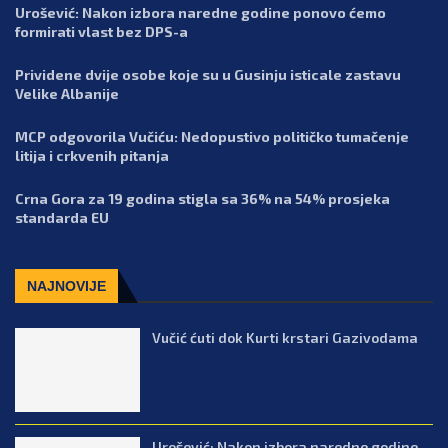
Urošević: Nakon izbora naredne godine ponovo ćemo
formirati vlast bez DPS-a
Prividene dvije osobe koje su u Gusinju isticale zastavu
Velike Albanije
MCP odgovorila Vučiću: Nedopustivo političko tumačenje
litija i crkvenih pitanja
Crna Gora za 19 godina stigla sa 36% na 54% prosjeka
standarda EU
NAJNOVIJE
Vučić ćuti dok Kurti krstari Gazivodama
Urošević: Nakon izbora naredne godine