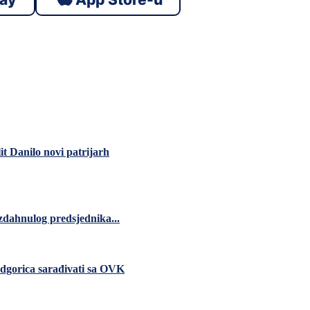
t Danilo novi patrijarh
zdahnulog predsjednika...
dgorica sarađivati sa OVK