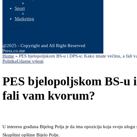
Sport
Marketing
8 Augusta, 2026
@2025 - Copyright and All Right Reserved
Press.co.me
Home
»
PES bjelopoljskom BS-u i DPS-u: Kako imate većinu, a fali
Politika
Udarne vijesti
PES bjelopoljskom BS-u i
fali vam kvorum?
U interesu građana Bijelog Polja je da ima opoziciju koja svoju ulogu
Skupštini opštine Bijelo Polje.