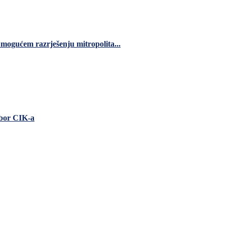
 mogućem razrješenju mitropolita...
zbor CIK-a