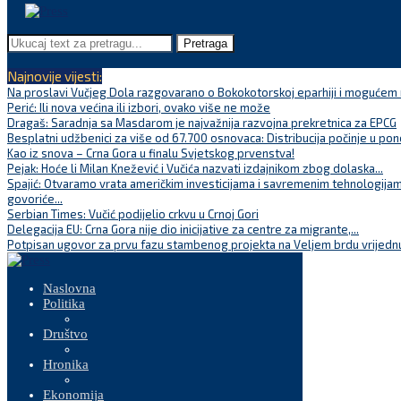
Pretraga
Najnovije vijesti:
Na proslavi Vučjeg Dola razgovarano o Bokokotorskoj eparhiji i mogućem r
Perić: Ili nova većina ili izbori, ovako više ne može
Dragaš: Saradnja sa Masdarom je najvažnija razvojna prekretnica za EPCG
Besplatni udžbenici za više od 67.700 osnovaca: Distribucija počinje u pon
Kao iz snova – Crna Gora u finalu Svjetskog prvenstva!
Pejak: Hoće li Milan Knežević i Vučića nazvati izdajnikom zbog dolaska...
Spajić: Otvaramo vrata američkim investicijama i savremenim tehnologijam
govoriće...
Serbian Times: Vučić podijelio crkvu u Crnoj Gori
Delegacija EU: Crna Gora nije dio inicijative za centre za migrante,...
Potpisan ugovor za prvu fazu stambenog projekta na Veljem brdu vrijednu
Naslovna
Politika
Društvo
Hronika
Ekonomija