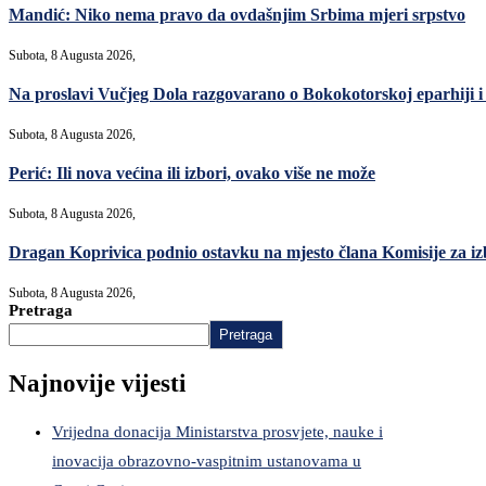
Mandić: Niko nema pravo da ovdašnjim Srbima mjeri srpstvo
Subota, 8 Augusta 2026,
Na proslavi Vučjeg Dola razgovarano o Bokokotorskoj eparhiji i
Subota, 8 Augusta 2026,
Perić: Ili nova većina ili izbori, ovako više ne može
Subota, 8 Augusta 2026,
Dragan Koprivica podnio ostavku na mjesto člana Komisije za i
Subota, 8 Augusta 2026,
Pretraga
Pretraga
Najnovije vijesti
Vrijedna donacija Ministarstva prosvjete, nauke i
inovacija obrazovno-vaspitnim ustanovama u