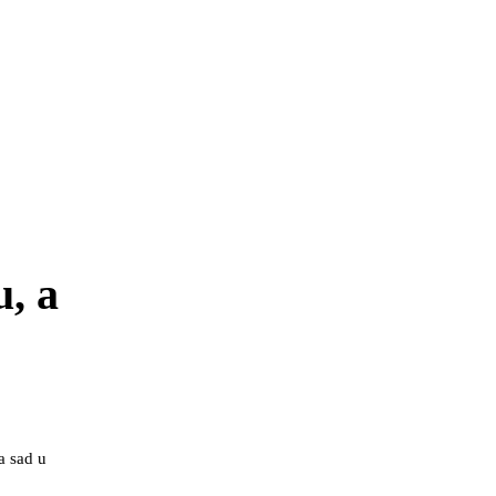
, a
a sad u