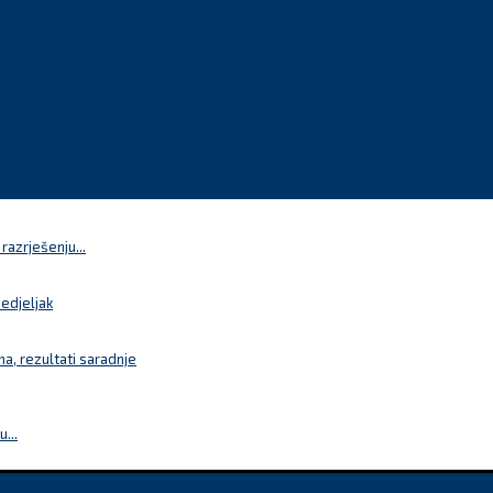
azrješenju...
nedjeljak
a, rezultati saradnje
...