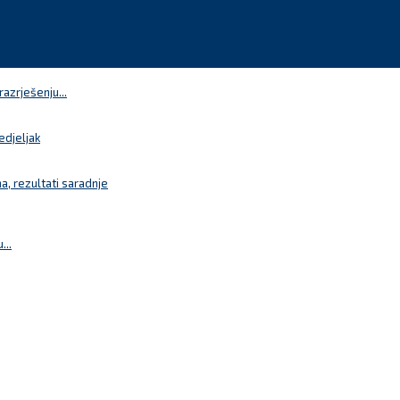
azrješenju...
edjeljak
a, rezultati saradnje
...