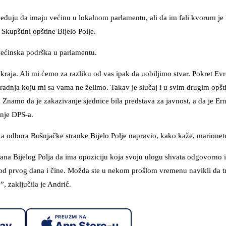
đuju da imaju većinu u lokalnom parlamentu, ali da im fali kvorum je 
Skupštini opštine Bijelo Polje.
većinska podrška u parlamentu.
d kraja. Ali mi ćemo za razliku od vas ipak da uobiljimo stvar. Pokret Ev
 saradnja koju mi sa vama ne želimo. Takav je slučaj i u svim drugim opš
i. Znamo da je zakazivanje sjednice bila predstava za javnost, a da je Er
nje DPS-a.
ika odbora Bošnjačke stranke Bijelo Polje napravio, kako kaže, marionet
rađana Bijelog Polja da ima opoziciju koja svoju ulogu shvata odgovorno 
od prvog dana i čine. Možda ste u nekom prošlom vremenu navikli da tr
, zaključila je Andrić.
PREUZMI NA
lay
App Store-u