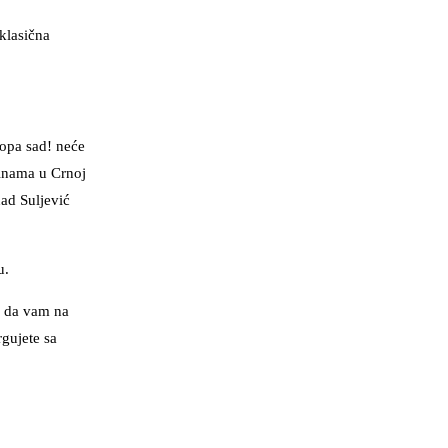
klasična
ropa sad! neće
tinama u Crnoj
nad Suljević
u.
i da vam na
gujete sa