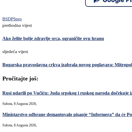
BS
DPS
pes
prethodna vijest
Ako želite bolje zdravlje srca, ograničite ovu hranu
sljedeća vijest
Bugarska pravoslavna crkva izabrala novog poglavara: Mitropoli
Pročitajte još:
Rusi udarili po Vučiću: Juda srpskog i ruskog naroda dočekuje i
Subota, 8 Augusta 2026,
Ministarstvo odbrane demantovalo pisanje “Informera” da će Po
Subota, 8 Augusta 2026,