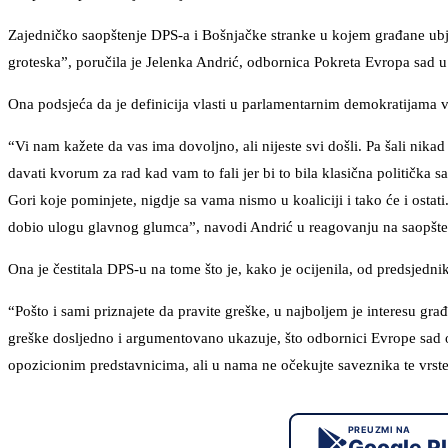
Zajedničko saopštenje DPS-a i Bošnjačke stranke u kojem građane ubje
groteska”, poručila je Jelenka Andrić, odbornica Pokreta Evropa sad u 
Ona podsjeća da je definicija vlasti u parlamentarnim demokratijama 
“Vi nam kažete da vas ima dovoljno, ali nijeste svi došli. Pa šali nika
davati kvorum za rad kad vam to fali jer bi to bila klasična politička
Gori koje pominjete, nigdje sa vama nismo u koaliciji i tako će i ostat
dobio ulogu glavnog glumca”, navodi Andrić u reagovanju na saopšte
Ona je čestitala DPS-u na tome što je, kako je ocijenila, od predsjedn
“Pošto i sami priznajete da pravite greške, u najboljem je interesu g
greške dosljedno i argumentovano ukazuje, što odbornici Evrope sad 
opozicionim predstavnicima, ali u nama ne očekujte saveznika te vrste”
PREUZMI NA
Google P