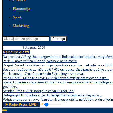
Hronika
Ekonomija
Sport
Marketing
Pretraga
8 Augusta, 2026
Najnovije vijesti:
Na proslavi Vučjeg Dola razgovarano o Bokokotorskoj eparhiji i mogućem r
Perić: Ili nova većina ili izbori, ovako više ne može
Dragaš: Saradnja sa Masdarom je najvažnija razvojna prekretnica za EPCG
Besplatni udžbenici za više od 67.700 osnovaca: Distribucija počinje u po
Kao iz snova – Crna Gora u finalu Svjetskog prvenstva!
Pejak: Hoće li Milan Knežević i Vučića nazvati izdajnikom zbog dolaska...
Spajić: Otvaramo vrata američkim investicijama i savremenim tehnologijam
govoriće...
Serbian Times: Vučić podijelio crkvu u Crnoj Gori
Delegacija EU: Crna Gora nije dio inicijative za centre za migrante,...
Potpisan ugovor za prvu fazu stambenog projekta na Veljem brdu vrijednu
▶️ Radio Press LIVE!
🔊