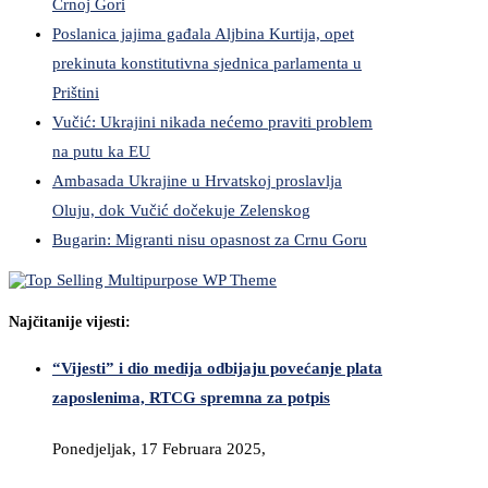
Crnoj Gori
Poslanica jajima gađala Aljbina Kurtija, opet
prekinuta konstitutivna sjednica parlamenta u
Prištini
Vučić: Ukrajini nikada nećemo praviti problem
na putu ka EU
Ambasada Ukrajine u Hrvatskoj proslavlja
Oluju, dok Vučić dočekuje Zelenskog
Bugarin: Migranti nisu opasnost za Crnu Goru
Najčitanije vijesti:
“Vijesti” i dio medija odbijaju povećanje plata
zaposlenima, RTCG spremna za potpis
Ponedjeljak, 17 Februara 2025,