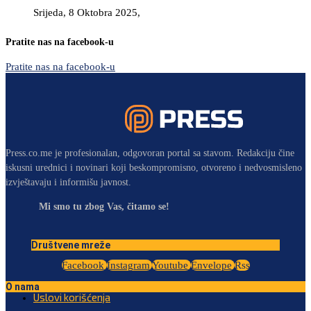
Srijeda, 8 Oktobra 2025,
Pratite nas na facebook-u
Pratite nas na facebook-u
Press.co.me je profesionalan, odgovoran portal sa stavom. Redakciju čine
iskusni urednici i novinari koji beskompromisno, otvoreno i nedvosmisleno
izvještavaju i informišu javnost.
Mi smo tu zbog Vas, čitamo se!
Društvene mreže
Facebook
Instagram
Youtube
Envelope
Rss
O nama
Uslovi korišćenja