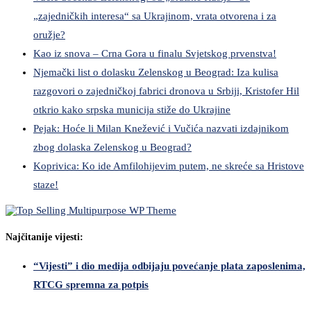
„zajedničkih interesa“ sa Ukrajinom, vrata otvorena i za
oružje?
Kao iz snova – Crna Gora u finalu Svjetskog prvenstva!
Njemački list o dolasku Zelenskog u Beograd: Iza kulisa
razgovori o zajedničkoj fabrici dronova u Srbiji, Kristofer Hil
otkrio kako srpska municija stiže do Ukrajine
Pejak: Hoće li Milan Knežević i Vučića nazvati izdajnikom
zbog dolaska Zelenskog u Beograd?
Koprivica: Ko ide Amfilohijevim putem, ne skreće sa Hristove
staze!
Najčitanije vijesti:
“Vijesti” i dio medija odbijaju povećanje plata zaposlenima,
RTCG spremna za potpis