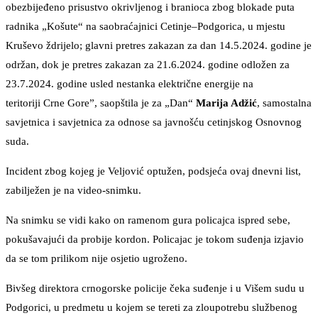
obezbijeđeno prisustvo okrivljenog i branioca zbog blokade puta
radnika „Košute“ na saobraćajnici Cetinje–Podgorica, u mjestu
Kruševo ždrijelo; glavni pretres zakazan za dan 14.5.2024. godine je
održan, dok je pretres zakazan za 21.6.2024. godine odložen za
23.7.2024. godine usled nestanka električne energije na
teritoriji Crne Gore”, saopštila je za „Dan“
Marija Adžić
, samostalna
savjetnica i savjetnica za odnose sa javnošću cetinjskog Osnovnog
suda.
Incident zbog kojeg je Veljović optužen, podsjeća ovaj dnevni list,
zabilježen je na video-snimku.
Na snimku se vidi kako on ramenom gura policajca ispred sebe,
pokušavajući da probije kordon. Policajac je tokom suđenja izjavio
da se tom prilikom nije osjetio ugroženo.
Bivšeg direktora crnogorske policije čeka suđenje i u Višem sudu u
Podgorici, u predmetu u kojem se tereti za zloupotrebu službenog