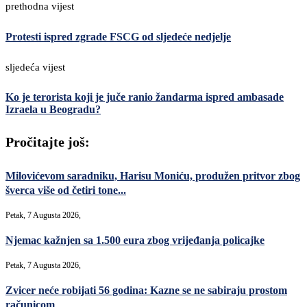
prethodna vijest
Protesti ispred zgrade FSCG od sljedeće nedjelje
sljedeća vijest
Ko je terorista koji je juče ranio žandarma ispred ambasade
Izraela u Beogradu?
Pročitajte još:
Milovićevom saradniku, Harisu Moniću, produžen pritvor zbog
šverca više od četiri tone...
Petak, 7 Augusta 2026,
Njemac kažnjen sa 1.500 eura zbog vrijeđanja policajke
Petak, 7 Augusta 2026,
Zvicer neće robijati 56 godina: Kazne se ne sabiraju prostom
računicom