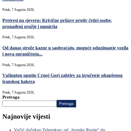
Petak, 7 Augusta 2026,
Pretresi na sjeveru: Krivične prijave protiv četiri osobe,
pronađeni oružje i municija
Petak, 7 Augusta 2026,
Od danas strože kazne u saobraćaju, moguće oduzimanje vozila
i nova ograničenja...
Petak, 7 Augusta 2026,
Vašington uputio Crnoj Gori zahtjev za izručenje uhapšenog
iranskog hakera
Petak, 7 Augusta 2026,
Pretraga
Pretraga
Najnovije vijesti
Vučić dočekao Zelenskog: od „bratske Rusije“ do