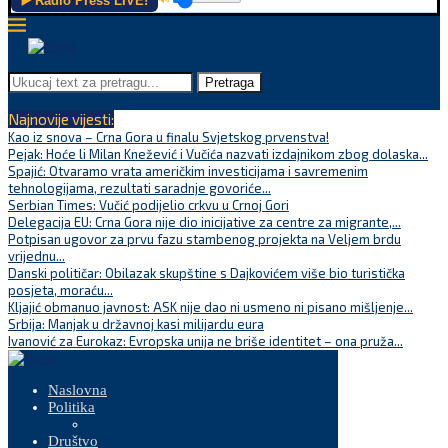
▶️ Radio Press LIVE!
Pretraga
Najnovije vijesti:
Kao iz snova – Crna Gora u finalu Svjetskog prvenstva!
Pejak: Hoće li Milan Knežević i Vučića nazvati izdajnikom zbog dolaska...
Spajić: Otvaramo vrata američkim investicijama i savremenim
tehnologijama, rezultati saradnje govoriće...
Serbian Times: Vučić podijelio crkvu u Crnoj Gori
Delegacija EU: Crna Gora nije dio inicijative za centre za migrante,...
Potpisan ugovor za prvu fazu stambenog projekta na Veljem brdu
vrijednu...
Danski političar: Obilazak skupštine s Dajkovićem više bio turistička
posjeta, moraću...
Kljajić obmanuo javnost: ASK nije dao ni usmeno ni pisano mišljenje...
Srbija: Manjak u državnoj kasi milijardu eura
Ivanović za Eurokaz: Evropska unija ne briše identitet – ona pruža...
Naslovna
Politika
Društvo