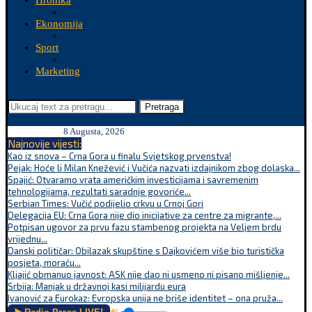
Hronika
Ekonomija
Sport
Marketing
Pretraga
8 Augusta, 2026
Najnovije vijesti:
Kao iz snova – Crna Gora u finalu Svjetskog prvenstva!
Pejak: Hoće li Milan Knežević i Vučića nazvati izdajnikom zbog dolaska...
Spajić: Otvaramo vrata američkim investicijama i savremenim
tehnologijama, rezultati saradnje govoriće...
Serbian Times: Vučić podijelio crkvu u Crnoj Gori
Delegacija EU: Crna Gora nije dio inicijative za centre za migrante,...
Potpisan ugovor za prvu fazu stambenog projekta na Veljem brdu
vrijednu...
Danski političar: Obilazak skupštine s Dajkovićem više bio turistička
posjeta, moraću...
Kljajić obmanuo javnost: ASK nije dao ni usmeno ni pisano mišljenje...
Srbija: Manjak u državnoj kasi milijardu eura
Ivanović za Eurokaz: Evropska unija ne briše identitet – ona pruža...
🔊