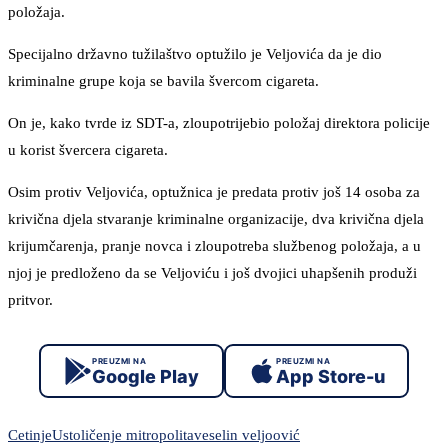
položaja.
Specijalno državno tužilaštvo optužilo je Veljovića da je dio
kriminalne grupe koja se bavila švercom cigareta.
On je, kako tvrde iz SDT-a, zloupotrijebio položaj direktora policije
u korist švercera cigareta.
Osim protiv Veljovića, optužnica je predata protiv još 14 osoba za
krivična djela stvaranje kriminalne organizacije, dva krivična djela
krijumčarenja, pranje novca i zloupotreba službenog položaja, a u
njoj je predloženo da se Veljoviću i još dvojici uhapšenih produži
pritvor.
PREUZMI NA
PREUZMI NA
Google Play
App Store-u
Cetinje
Ustoličenje mitropolita
veselin veljoović