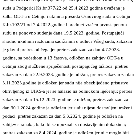
suda u Podgorici Kž.br.377/22 od 25.4.2023.godine uvažena je
žalba ODT-a u Cetinju i ukinuta presuda Osnovnog suda u Cetinju
K.br.102/21 od 7.4.2022.godine i predmet vraćen prvostepenom
sudu na ponovno suđenje dana 19.5.2023. godine. Postupajući
shodno ukidnim razlozima sadržanim u odluci Višeg suda, zakazan
je glavni pretres od čega je: pretres zakazan za dan 4.7.2023.
godine, sa početkom u 13 časova, odložen na zahtjev ODT-a u
Cetinju zbog službene spriječenosti postupajućeg tužioca; pretres
zakazan za dan 22.9.2023. godine je održan, pretres zakazan za dan
3.11.2023.godine je odložen jer sudu nije obezbijeđeno prisustvo
okrivljenog iz UIKS-a jer se nalazio na bolničkom liječenju; pretres
zakazan za dan 15.12.2023. godine je održan, pretres zakazan za
dan 30.1.2024.godine je odložen jer sudu nijesu dostavljeni traženi
podaci; pretres zakazan za dan 5.3.2024. godine je odložen na
zahtjev stranaka, kako bi se upoznali sa dostavljenim dokazima;
pretres zakazan za 8.4.2024. godine je odložen jer nije moglo biti