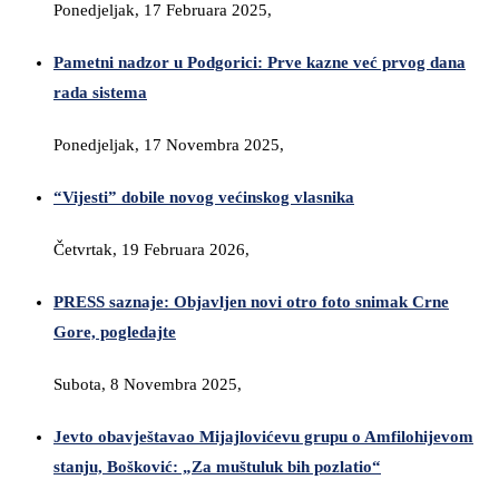
Ponedjeljak, 17 Februara 2025,
Pametni nadzor u Podgorici: Prve kazne već prvog dana
rada sistema
Ponedjeljak, 17 Novembra 2025,
“Vijesti” dobile novog većinskog vlasnika
Četvrtak, 19 Februara 2026,
PRESS saznaje: Objavljen novi otro foto snimak Crne
Gore, pogledajte
Subota, 8 Novembra 2025,
Jevto obavještavao Mijajlovićevu grupu o Amfilohijevom
stanju, Bošković: „Za muštuluk bih pozlatio“