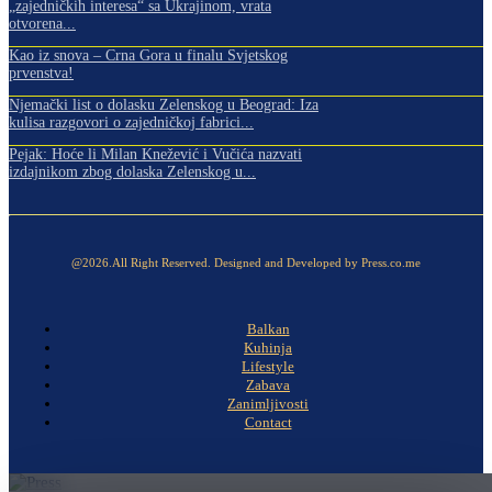
„zajedničkih interesa“ sa Ukrajinom, vrata
otvorena...
Kao iz snova – Crna Gora u finalu Svjetskog
prvenstva!
Njemački list o dolasku Zelenskog u Beograd: Iza
kulisa razgovori o zajedničkoj fabrici...
Pejak: Hoće li Milan Knežević i Vučića nazvati
izdajnikom zbog dolaska Zelenskog u...
@2026.All Right Reserved. Designed and Developed by Press.co.me
Balkan
Kuhinja
Lifestyle
Zabava
Zanimljivosti
Contact