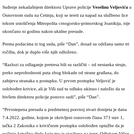
Suđenje nekadašnjem direktoru Uprave policije
Veselinu Veljoviću
u
Osnovnom sudu na Cetinju, koji se tereti za napad na službeno lice
tokom ustoličenja Mitropolita crnogorsko-primorskog Joanikija, nije
okončano ni godinu nakon ukidne presude.
Prema podacima iz tog suda, piše “Dan”, dosad su održana samo tri
ročišta, dok je duplo više njih odloženo.
“Razlozi za odlaganje pretresa bili su različiti – od nestanka struje,
preko neprohodnosti puta zbog blokade od strane građana, do
zahtjeva stranaka u postupku. U prvom postupku Veljović je
oslobođen krivice, ali je Viši sud tu odluku ukinuo i naložio da se
bivšem direktoru policije ponovo sudi”, piše “Dan”.
“Prvostepena presuda u predmetnoj pravnoj stvari donijeta je dana
7.4.2022. godine, kojom je okrivljeni osnovom člana 373 stav 1,
tačka 2 Zakonika o krivičnom postupku oslobođen optužbe da je
počinio krivično djelo koje mu je stavljeno na teret. Odlukom Višeg