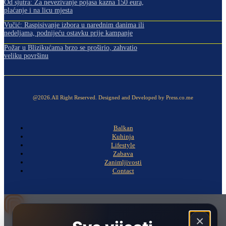
Od sjutra: Za nevezivanje pojasa kazna 150 eura,
plaćanje i na licu mjesta
Vučić: Raspisivanje izbora u narednim danima ili
nedeljama, podnijeću ostavku prije kampanje
Požar u Blizikućama brzo se proširio, zahvatio
veliku površinu
@2026.All Right Reserved. Designed and Developed by Press.co.me
Balkan
Kuhinja
Lifestyle
Zabava
Zanimljivosti
Contact
×