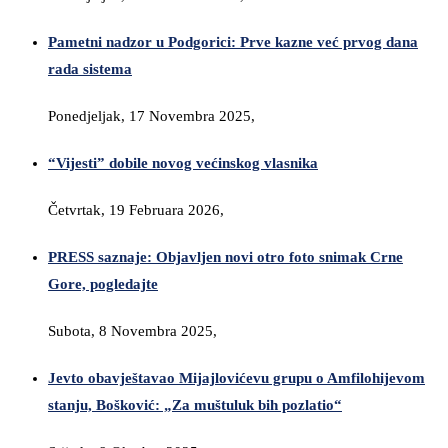
Pametni nadzor u Podgorici: Prve kazne već prvog dana
rada sistema
Ponedjeljak, 17 Novembra 2025,
“Vijesti” dobile novog većinskog vlasnika
Četvrtak, 19 Februara 2026,
PRESS saznaje: Objavljen novi otro foto snimak Crne
Gore, pogledajte
Subota, 8 Novembra 2025,
Jevto obavještavao Mijajlovićevu grupu o Amfilohijevom
stanju, Bošković: „Za muštuluk bih pozlatio“