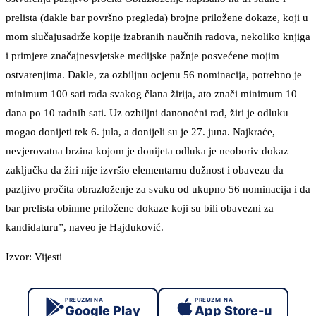
prelista (dakle bar površno pregleda) brojne priložene dokaze, koji u
mom slučajusadrže kopije izabranih naučnih radova, nekoliko knjiga
i primjere značajnesvjetske medijske pažnje posvećene mojim
ostvarenjima. Dakle, za ozbiljnu ocjenu 56 nominacija, potrebno je
minimum 100 sati rada svakog člana žirija, ato znači minimum 10
dana po 10 radnih sati. Uz ozbiljni danonoćni rad, žiri je odluku
mogao donijeti tek 6. jula, a donijeli su je 27. juna. Najkraće,
nevjerovatna brzina kojom je donijeta odluka je neoboriv dokaz
zaključka da žiri nije izvršio elementarnu dužnost i obavezu da
pazljivo pročita obrazloženje za svaku od ukupno 56 nominacija i da
bar prelista obimne priložene dokaze koji su bili obavezni za
kandidaturu”, naveo je Hajduković.
Izvor: Vijesti
PREUZMI NA
PREUZMI NA
Google Play
App Store-u