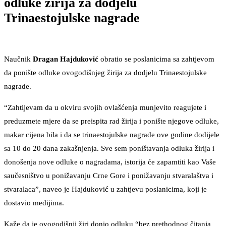
odluke žirija za dodjelu
Trinaestojulske nagrade
Naučnik
Dragan Hajduković
obratio se poslanicima sa zahtjevom
da ponište odluke ovogodišnjeg žirija za dodjelu Trinaestojulske
nagrade.
“Zahtijevam da u okviru svojih ovlašćenja munjevito reagujete i
preduzmete mjere da se preispita rad žirija i ponište njegove odluke,
makar cijena bila i da se trinaestojulske nagrade ove godine dodijele
sa 10 do 20 dana zakašnjenja. Sve sem poništavanja odluka žirija i
donošenja nove odluke o nagradama, istorija će zapamtiti kao Vaše
saučesništvo u ponižavanju Crne Gore i ponižavanju stvaralaštva i
stvaralaca”, naveo je Hajduković u zahtjevu poslanicima, koji je
dostavio medijima.
Kaže da je ovogodišnji žiri donio odluku “bez prethodnog čitanja