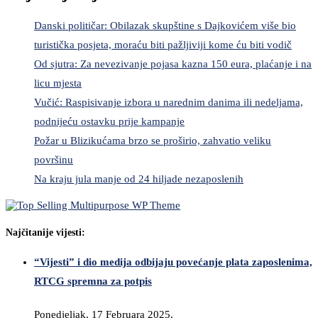
Danski političar: Obilazak skupštine s Dajkovićem više bio
turistička posjeta, moraću biti pažljiviji kome ću biti vodič
Od sjutra: Za nevezivanje pojasa kazna 150 eura, plaćanje i na
licu mjesta
Vučić: Raspisivanje izbora u narednim danima ili nedeljama,
podnijeću ostavku prije kampanje
Požar u Blizikućama brzo se proširio, zahvatio veliku
površinu
Na kraju jula manje od 24 hiljade nezaposlenih
Najčitanije vijesti:
“Vijesti” i dio medija odbijaju povećanje plata zaposlenima,
RTCG spremna za potpis
Ponedjeljak, 17 Februara 2025,