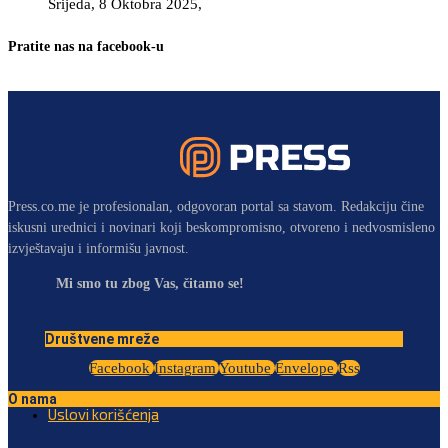
Srijeda, 8 Oktobra 2025,
Pratite nas na facebook-u
Press.co.me je profesionalan, odgovoran portal sa stavom. Redakciju čine
iskusni urednici i novinari koji beskompromisno, otvoreno i nedvosmisleno
izvještavaju i informišu javnost.
Mi smo tu zbog Vas, čitamo se!
Društvene mreže
Facebook
Instagram
Youtube
Envelope
Rss
O nama
Uslovi korišćenja