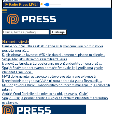
▶️ Radio Press LIVE!
🔊
Pretraga
Najnovije vijesti:
Danski političar: Obilazak skupštine s Dajkovićem više bio turistička
posjeta, moraću...
Kljajić obmanuo javnost: ASK nije dao ni usmeno ni pisano mišljenje...
Srbija: Manjak u državnoj kasi milijardu eura
Ivanović za Eurokaz: Evropska unija ne briše identitet – ona pruža...
Spajić: Snažno podržavamo domaće festivale koji godinama grade
identitet Crne Gore...
MPNI do kraja jula realizovalo gotovo sve planirane aktivnosti
U prethodnih pet godina: Vučić tri puta odbio da glasa Rezoluciju...
MCP odgovorila Vučiću: Nedopustivo političko tumačenje litija i crkvenih
pitanja
Andrić: Crnoj Gori nije bilo mjesto na obilježavanju „Oluje“
Spajić: Gusinje primjer sredine u kojoj se različiti identiteti međusobno
uvažavaju...