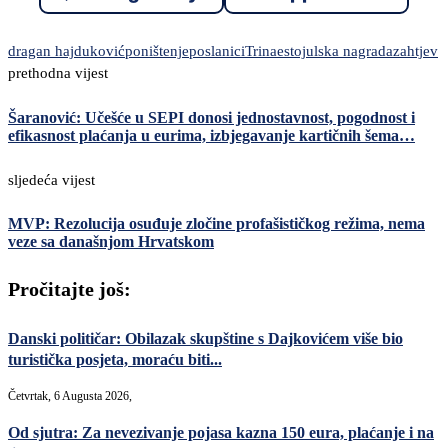
dragan hajduković
poništenje
poslanici
Trinaestojulska nagrada
zahtjev
prethodna vijest
Šaranović: Učešće u SEPI donosi jednostavnost, pogodnost i
efikasnost plaćanja u eurima, izbjegavanje kartičnih šema…
sljedeća vijest
MVP: Rezolucija osuđuje zločine profašističkog režima, nema
veze sa današnjom Hrvatskom
Pročitajte još:
Danski političar: Obilazak skupštine s Dajkovićem više bio
turistička posjeta, moraću biti...
Četvrtak, 6 Augusta 2026,
Od sjutra: Za nevezivanje pojasa kazna 150 eura, plaćanje i na