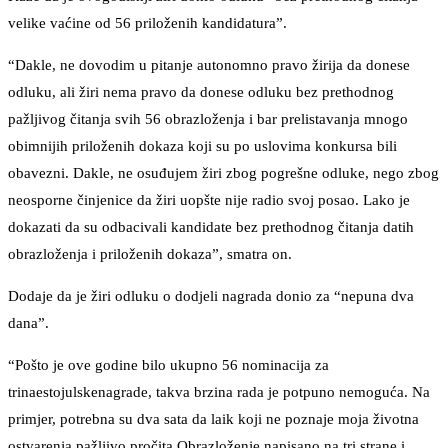
velike vaćine od 56 priloženih kandidatura”.
“Dakle, ne dovodim u pitanje autonomno pravo žirija da donese
odluku, ali žiri nema pravo da donese odluku bez prethodnog
pažljivog čitanja svih 56 obrazloženja i bar prelistavanja mnogo
obimnijih priloženih dokaza koji su po uslovima konkursa bili
obavezni. Dakle, ne osuđujem žiri zbog pogrešne odluke, nego zbog
neosporne činjenice da žiri uopšte nije radio svoj posao. Lako je
dokazati da su odbacivali kandidate bez prethodnog čitanja datih
obrazloženja i priloženih dokaza”, smatra on.
Dodaje da je žiri odluku o dodjeli nagrada donio za “nepuna dva
dana”.
“Pošto je ove godine bilo ukupno 56 nominacija za
trinaestojulskenagrade, takva brzina rada je potpuno nemoguća. Na
primjer, potrebna su dva sata da laik koji ne poznaje moja životna
ostvarenja pažljivo pročita Obrazloženje napisano na tri strane i