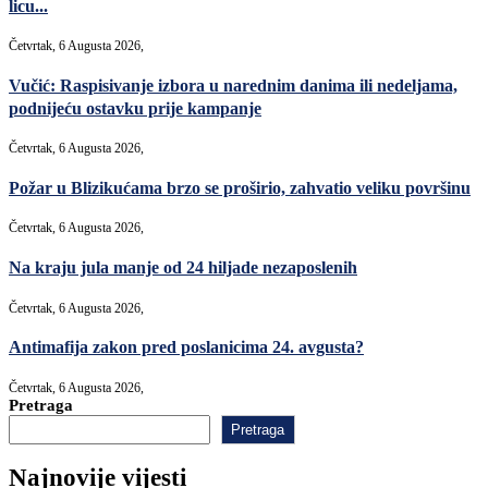
licu...
Četvrtak, 6 Augusta 2026,
Vučić: Raspisivanje izbora u narednim danima ili nedeljama,
podnijeću ostavku prije kampanje
Četvrtak, 6 Augusta 2026,
Požar u Blizikućama brzo se proširio, zahvatio veliku površinu
Četvrtak, 6 Augusta 2026,
Na kraju jula manje od 24 hiljade nezaposlenih
Četvrtak, 6 Augusta 2026,
Antimafija zakon pred poslanicima 24. avgusta?
Četvrtak, 6 Augusta 2026,
Pretraga
Pretraga
Najnovije vijesti