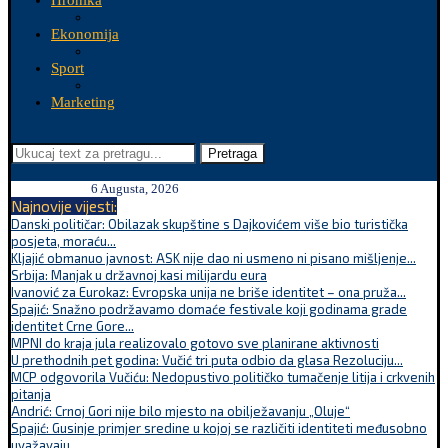
Hronika
Ekonomija
Sport
Marketing
Pretraga
6 Augusta, 2026
Najnovije vijesti:
Danski političar: Obilazak skupštine s Dajkovićem više bio turistička
posjeta, moraću...
Kljajić obmanuo javnost: ASK nije dao ni usmeno ni pisano mišljenje...
Srbija: Manjak u državnoj kasi milijardu eura
Ivanović za Eurokaz: Evropska unija ne briše identitet – ona pruža...
Spajić: Snažno podržavamo domaće festivale koji godinama grade
identitet Crne Gore...
MPNI do kraja jula realizovalo gotovo sve planirane aktivnosti
U prethodnih pet godina: Vučić tri puta odbio da glasa Rezoluciju...
MCP odgovorila Vučiću: Nedopustivo političko tumačenje litija i crkvenih
pitanja
Andrić: Crnoj Gori nije bilo mjesto na obilježavanju „Oluje“
Spajić: Gusinje primjer sredine u kojoj se različiti identiteti međusobno
uvažavaju...