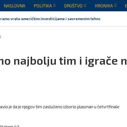
NASLOVNA
POLITIKA
DRUŠTVO
HRONIKA
aramo vrata američkim investicijama i savremenim tehnologijama, rezult
j
o najbolju tim i igrače 
javio je da je njegov tim zasluženo izborio plasman u četvrtfinale
ultatom 4:1.