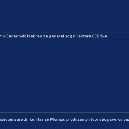
mir Čađenović izabran za generalnog direktora CEDIS-a
ićevom saradniku, Harisu Moniću, produžen pritvor zbog šverca viš