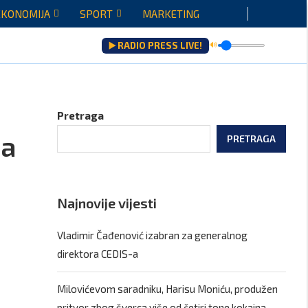
EKONOMIJA
SPORT
MARKETING
▶️ RADIO PRESS LIVE!
🔊
ati saradnje govoriće...
Pretraga
na
PRETRAGA
Najnovije vijesti
Vladimir Čađenović izabran za generalnog
direktora CEDIS-a
Milovićevom saradniku, Harisu Moniću, produžen
pritvor zbog šverca više od četiri tone kokaina