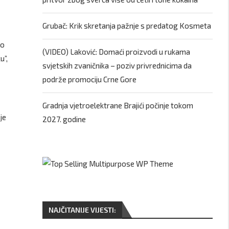
Grubač: Krik skretanja pažnje s predatog Kosmeta
mo
(VIDEO) Laković: Domaći proizvodi u rukama
u”,
svjetskih zvaničnika – poziv privrednicima da
podrže promociju Crne Gore
Gradnja vjetroelektrane Brajići počinje tokom
je
2027. godine
NAJČITANIJE VIJESTI: