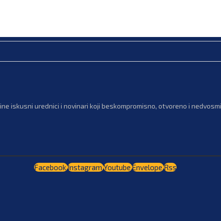
ne iskusni urednici i novinari koji beskompromisno, otvoreno i nedvosmis
Facebook
Instagram
Youtube
Envelope
Rss