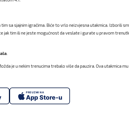
n tim sa sjajnim igračima. Biće to vrlo neizvjesna utakmica. Izborili s
e jak tim ili ne jeste mogućnost da veslate i gurate u pravom trenutk
ala
.
 Možda je u nekim trenucima trebalo više da pauzira. Ova utakmica mu 
PREUZMI NA
y
App Store-u