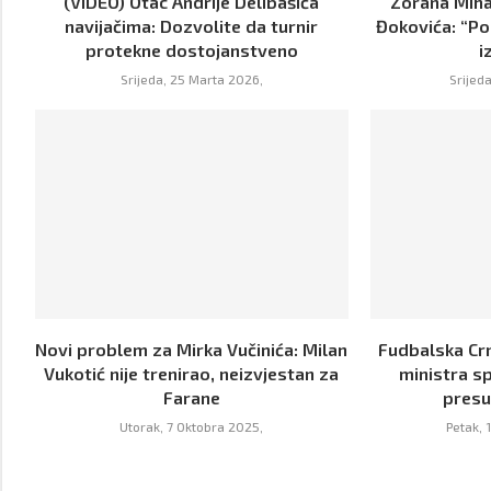
(VIDEO) Otac Andrije Delibašića
Zorana Miha
navijačima: Dozvolite da turnir
Đokovića: “Por
protekne dostojanstveno
i
Srijeda, 25 Marta 2026,
Srijed
Novi problem za Mirka Vučinića: Milan
Fudbalska Crn
Vukotić nije trenirao, neizvjestan za
ministra sp
Farane
presu
Utorak, 7 Oktobra 2025,
Petak,