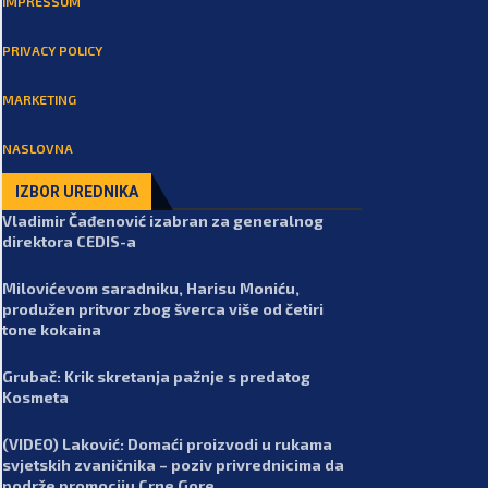
IMPRESSUM
PRIVACY POLICY
MARKETING
NASLOVNA
IZBOR UREDNIKA
Vladimir Čađenović izabran za generalnog
direktora CEDIS-a
Milovićevom saradniku, Harisu Moniću,
produžen pritvor zbog šverca više od četiri
tone kokaina
Grubač: Krik skretanja pažnje s predatog
Kosmeta
(VIDEO) Laković: Domaći proizvodi u rukama
svjetskih zvaničnika – poziv privrednicima da
podrže promociju Crne Gore