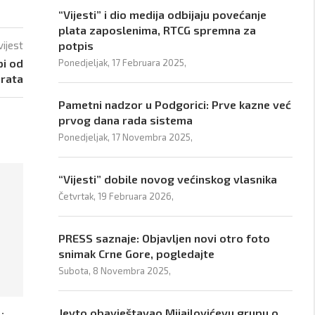
“Vijesti” i dio medija odbijaju povećanje
plata zaposlenima, RTCG spremna za
vijest
potpis
pi od
Ponedjeljak, 17 Februara 2025,
 rata
Pametni nadzor u Podgorici: Prve kazne već
prvog dana rada sistema
Ponedjeljak, 17 Novembra 2025,
“Vijesti” dobile novog većinskog vlasnika
Četvrtak, 19 Februara 2026,
PRESS saznaje: Objavljen novi otro foto
snimak Crne Gore, pogledajte
Subota, 8 Novembra 2025,
Jevto obavještavao Mijajlovićevu grupu o