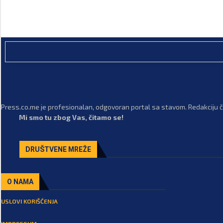
Press.co.me je profesionalan, odgovoran portal sa stavom. Redakciju či
Mi smo tu zbog Vas, čitamo se!
DRUŠTVENE MREŽE
O NAMA
USLOVI KORIŠĆENJA