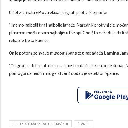
U četvrtfinalu EP ova ekipa će igrati protiv Njemačke
“Imamo najbolji tim i najbolje igrače. Narednik protivnik je moća
plasman među osam najboljih u Evropi. Ono što određuje da li st
rekao je De la Fuente.
On je potom pohvalio mladog španskog napadača
Lamina Jam
“Odigrao je dobru utakmicu, ali mislim da će tek da bude dobar.
pomogla da nauči mnoge stvari”, dodao je selektor Španije.
PREUZMI NA
Google Pla
EVROPSKO PRVENSTVO U NJEMAČKOJ
ŠPANIJA