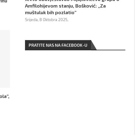
inu
Amfilohijevom stanju, Bošković: „Za
muštuluk bih pozlatio“
Srijeda, 8 Oktobra 2025,
PRATITE NAS NA FACEBOOK-U
ola“,