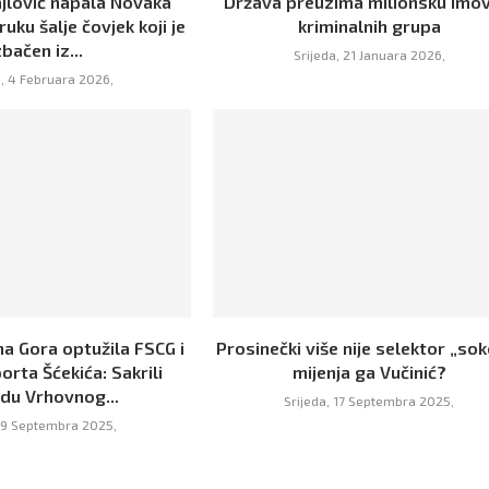
jlović napala Novaka
Država preuzima milionsku imov
uku šalje čovjek koji je
kriminalnih grupa
zbačen iz...
Srijeda, 21 Januara 2026,
a, 4 Februara 2026,
a Gora optužila FSCG i
Prosinečki više nije selektor „sok
orta Šćekića: Sakrili
mijenja ga Vučinić?
du Vrhovnog...
Srijeda, 17 Septembra 2025,
 19 Septembra 2025,