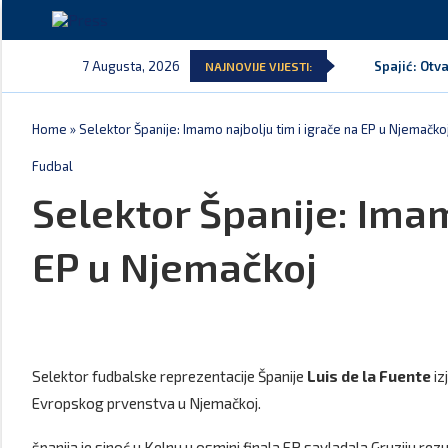
7 Augusta, 2026
Spajić: Otv
NAJNOVIJE VIJESTI:
Home
»
Selektor Španije: Imamo najbolju tim i igrače na EP u Njemačko
Fudbal
Selektor Španije: Imam
EP u Njemačkoj
Selektor fudbalske reprezentacije Španije
Luis de la Fuente
iz
Evropskog prvenstva u Njemačkoj.
španija je sinoć u Kelnu u osmini finala EP savladala Gruziju rez