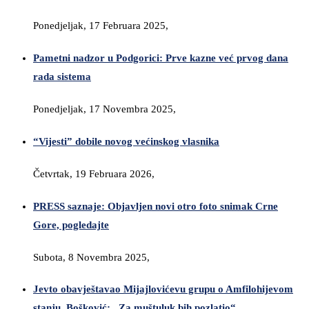
Ponedjeljak, 17 Februara 2025,
Pametni nadzor u Podgorici: Prve kazne već prvog dana
rada sistema
Ponedjeljak, 17 Novembra 2025,
“Vijesti” dobile novog većinskog vlasnika
Četvrtak, 19 Februara 2026,
PRESS saznaje: Objavljen novi otro foto snimak Crne
Gore, pogledajte
Subota, 8 Novembra 2025,
Jevto obavještavao Mijajlovićevu grupu o Amfilohijevom
stanju, Bošković: „Za muštuluk bih pozlatio“