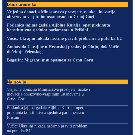
Izbor urednika
Vrijedna donacija Ministarstva prosvjete, nauke i inovacija
obrazovno-vaspitnim ustanovama u Crnoj Gori
Poslanica jajima gađala Aljbina Kurtija, opet prekinuta
konstitutivna sjednica parlamenta u Prištini
Vučić: Ukrajini nikada nećemo praviti problem na putu ka EU
Ambasada Ukrajine u Hrvatskoj proslavlja Oluju, dok Vučić
dočekuje Zelenskog
Bugarin: Migranti nisu opasnost za Crnu Goru
Najnovije
Vrijedna donacija Ministarstva prosvjete, nauke i
inovacija obrazovno-vaspitnim ustanovama u
Crnoj Gori
Poslanica jajima gađala Aljbina Kurtija, opet
prekinuta konstitutivna sjednica parlamenta u
Prištini
Vučić: Ukrajini nikada nećemo praviti problem
na putu ka EU