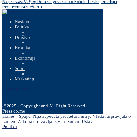
Na proslavi Vučjeg Dola razgovarano o Bokokotorskoj eparhiji i
P
mogućem razrješenju...
Naslovna
Politika
Društvo
Hronika
Ekonomija
Sport
Marketing
9 Augusta, 2026
@2025 - Copyright and All Right Reserved
Press.co.me
Home
»
Spajić: Nije započeta procedura niti je Vlada raspravljala o
izmjeni Zakona o državljanstvu i izmjeni Ustava
Politika