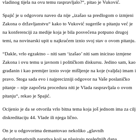
vladinog tijela na ovu temu raspravljalo?“, pitao je Vuković.
Spajić je u odgovoru naveo da nije „izašao sa predlogom o izmjeni
Zakona o državljanstvu“ kako to Vuković sugeriše u pitanju već je
na konferenciji za medije koja je bila posvećena potpuno drugoj
temi, na novinarski upit u najkraćem iznio svoj stav o ovom pitanju.
“Dakle, vrlo egzaktno – niti sam ‘izašao’ niti sam inicirao izmjene
Zakona i ovu temu u javnom i političkom diskursu. Jedino sam, kao
građanin i kao premijer iznio svoje mišljenje na koje (valjda) imam i
pravo. Stoga sada evo i najprecizniji odgovor na Vaše poslaničko
pitanje – nije započeta procedura niti je Vlada raspravljala o ovom
pitanju“, rekao je Spajić.
Ocijenio je da se otvorila vrlo bitna tema koja još jednom ima za cilj
diskreditaciju 44. Vlade ili njega lično.
On je u odgovorima demantovao nekoliko „glavnih
dezinformativnih narativa koji se plasiraju poslednjih dana.