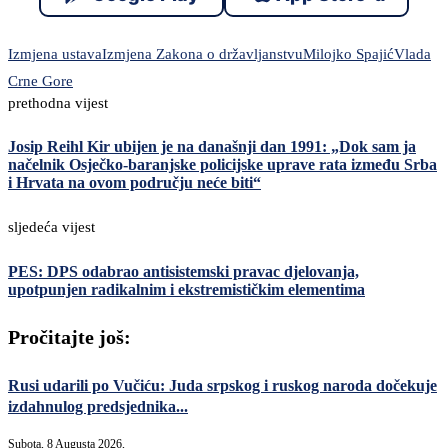
Izmjena ustava
Izmjena Zakona o državljanstvu
Milojko Spajić
Vlada
Crne Gore
prethodna vijest
Josip Reihl Kir ubijen je na današnji dan 1991: „Dok sam ja
načelnik Osječko-baranjske policijske uprave rata između Srba
i Hrvata na ovom području neće biti“
sljedeća vijest
PES: DPS odabrao antisistemski pravac djelovanja,
upotpunjen radikalnim i ekstremističkim elementima
Pročitajte još:
Rusi udarili po Vučiću: Juda srpskog i ruskog naroda dočekuje
izdahnulog predsjednika...
Subota, 8 Augusta 2026,