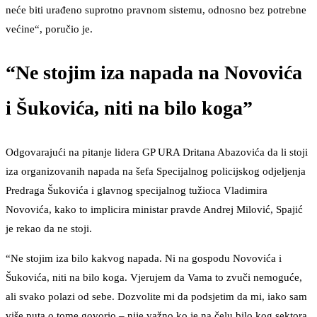
neće biti urađeno suprotno pravnom sistemu, odnosno bez potrebne
većine“, poručio je.
“Ne stojim iza napada na Novovića
i Šukovića, niti na bilo koga”
Odgovarajući na pitanje lidera GP URA Dritana Abazovića da li stoji
iza organizovanih napada na šefa Specijalnog policijskog odjeljenja
Predraga Šukovića i glavnog specijalnog tužioca Vladimira
Novovića, kako to implicira ministar pravde Andrej Milović, Spajić
je rekao da ne stoji.
“Ne stojim iza bilo kakvog napada. Ni na gospodu Novovića i
Šukovića, niti na bilo koga. Vjerujem da Vama to zvuči nemoguće,
ali svako polazi od sebe. Dozvolite mi da podsjetim da mi, iako sam
više puta o tome govorio – nije važno ko je na čelu bilo kog sektora