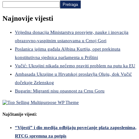
Pretraga
Najnovije vijesti
Vrijedna donacija Ministarstva prosvjete, nauke i inovacija
obrazovno-vaspitnim ustanovama u Crnoj Gori
Poslanica jajima gađala Aljbina Kurtija, opet prekinuta
konstitutivna sjednica parlamenta u Prištini
Vučić: Ukrajini nikada nećemo praviti problem na putu ka EU
Ambasada Ukrajine u Hrvatskoj proslavlja Oluju, dok Vučić
dočekuje Zelenskog
Bugarin: Migranti nisu opasnost za Crnu Goru
Najčitanije vijesti:
“Vijesti” i dio medija odbijaju povećanje plata zaposlenima,
RTCG spremna za potpis