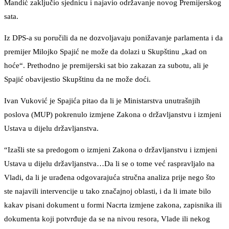
Mandić zaključio sjednicu i najavio održavanje novog Premijerskog
sata.
Iz DPS-a su poručili da ne dozvoljavaju ponižavanje parlamenta i da
premijer Milojko Spajić ne može da dolazi u Skupštinu „kad on
hoće“. Prethodno je premijerski sat bio zakazan za subotu, ali je
Spajić obavijestio Skupštinu da ne može doći.
Ivan Vuković je Spajića pitao da li je Ministarstva unutrašnjih
poslova (MUP) pokrenulo izmjene Zakona o državljanstvu i izmjeni
Ustava u dijelu državljanstva.
“Izašli ste sa predogom o izmjeni Zakona o državljanstvu i izmjeni
Ustava u dijelu državljanstva…Da li se o tome već raspravljalo na
Vladi, da li je urađena odgovarajuća stručna analiza prije nego što
ste najavili intervencije u tako značajnoj oblasti, i da li imate bilo
kakav pisani dokument u formi Nacrta izmjene zakona, zapisnika ili
dokumenta koji potvrđuje da se na nivou resora, Vlade ili nekog