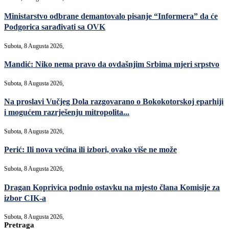
Ministarstvo odbrane demantovalo pisanje “Informera” da će
Podgorica sarađivati sa OVK
Subota, 8 Augusta 2026,
Mandić: Niko nema pravo da ovdašnjim Srbima mjeri srpstvo
Subota, 8 Augusta 2026,
Na proslavi Vučjeg Dola razgovarano o Bokokotorskoj eparhiji
i mogućem razrješenju mitropolita...
Subota, 8 Augusta 2026,
Perić: Ili nova većina ili izbori, ovako više ne može
Subota, 8 Augusta 2026,
Dragan Koprivica podnio ostavku na mjesto člana Komisije za
izbor CIK-a
Subota, 8 Augusta 2026,
Pretraga