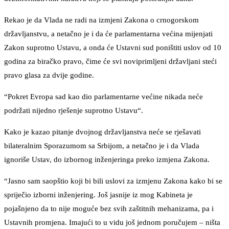
Rekao je da Vlada ne radi na izmjeni Zakona o crnogorskom
državljanstvu, a netačno je i da će parlamentarna većina mijenjati
Zakon suprotno Ustavu, a onda će Ustavni sud poništiti uslov od 10
godina za biračko pravo, čime će svi noviprimljeni državljani steći
pravo glasa za dvije godine.
“Pokret Evropa sad kao dio parlamentarne većine nikada neće
podržati nijedno rješenje suprotno Ustavu“.
Kako je kazao pitanje dvojnog državljanstva neće se rješavati
bilateralnim Sporazumom sa Srbijom, a netačno je i da Vlada
ignoriše Ustav, do izbornog inženjeringa preko izmjena Zakona.
“Jasno sam saopštio koji bi bili uslovi za izmjenu Zakona kako bi se
spriječio izborni inženjering. Još jasnije iz mog Kabineta je
pojašnjeno da to nije moguće bez svih zaštitnih mehanizama, pa i
Ustavnih promjena. Imajući to u vidu još jednom poručujem – ništa