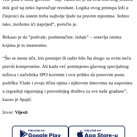
dok god taj neko isporučuje rezultate. Logika ovog pristupa leži u
činjenici da sistem treba najbolje ljude na pravim mjestima. Jedino
tako, možemo ići naprijed“, poručio je.
Rekaao je da “podvale, podmetačine, izdaje” – ostavlja onima
kojima je to imanentno.
“Što se mene tiče, bio premijer ili radio bilo šta drugo sa ovim neću
praviti kompromise. Ali kada već pominjemo glavnog specijalnog
tužioca i načelnika SPO koristim i ovu priliku da ponovim punu
podršku Vlade i svoju ličnu njima i njihovim timovima na naporima
u izgradnji sigurnijeg i pravednijeg društva za sve naše građane”,
kazao je Spajić.
Izvor:
Vijesti
PREUZMI NA
PREUZMI NA
Google Play
App Store-u