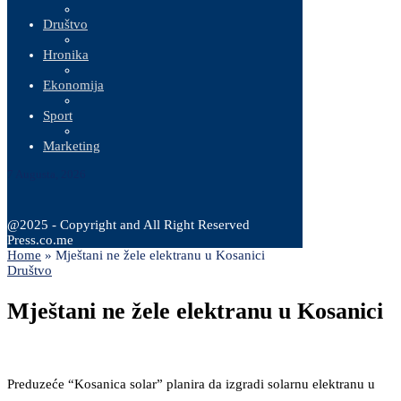
Društvo
Hronika
Ekonomija
Sport
Marketing
7 Augusta, 2026
@2025 - Copyright and All Right Reserved
Press.co.me
Home
»
Mještani ne žele elektranu u Kosanici
Društvo
Mještani ne žele elektranu u Kosanici
Preduzeće “Kosanica solar” planira da izgradi solarnu elektranu u