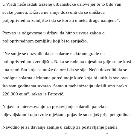
u Vladi neće izdati tražene urbanističke uslove jer bi to bilo van
svake pameti. Država ne smije dozvoliti da se uništava
poljoprivredno zemljište i da se koristi u neke druge namjene”.
Pozvao je odgovorne u državi da hitno usvoje zakon o
poljoprivrednom zemljištu koji bi to spriječio.
“Ne smije se dozvoliti da se solarne elektrane grade na
poljoprivrednom zemljištu. Neka se rade na mjestima gdje se ne kosi
i na zemljištu koje se može da ore i da se sije. Neću dozvoliti da se
podigne solarna elektrana pored moje kuće koja bi uništila sve ovo
što sam godinama stvarao. Samo u mehanizaciju uložili smo preko
226.000 eura”, rekao je Petrović.
Najave o interesovanju za postavljanje solarnih panela u
pljevaljskom kraju tvrde mještani, pojavile su se još prije pet godina.
Navodno je za davanje zemlje u zakup za postavljanje panela