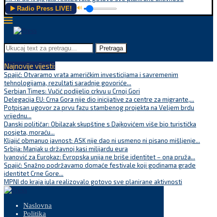
▶️ Radio Press LIVE!
🔊
Pretraga
Najnovije vijesti:
Spajić: Otvaramo vrata američkim investicijama i savremenim
tehnologijama, rezultati saradnje govoriće...
Serbian Times: Vučić podijelio crkvu u Crnoj Gori
Delegacija EU: Crna Gora nije dio inicijative za centre za migrante,...
Potpisan ugovor za prvu fazu stambenog projekta na Veljem brdu
vrijednu...
Danski političar: Obilazak skupštine s Dajkovićem više bio turistička
posjeta, moraću...
Kljajić obmanuo javnost: ASK nije dao ni usmeno ni pisano mišljenje...
Srbija: Manjak u državnoj kasi milijardu eura
Ivanović za Eurokaz: Evropska unija ne briše identitet – ona pruža...
Spajić: Snažno podržavamo domaće festivale koji godinama grade
identitet Crne Gore...
MPNI do kraja jula realizovalo gotovo sve planirane aktivnosti
Naslovna
Politika