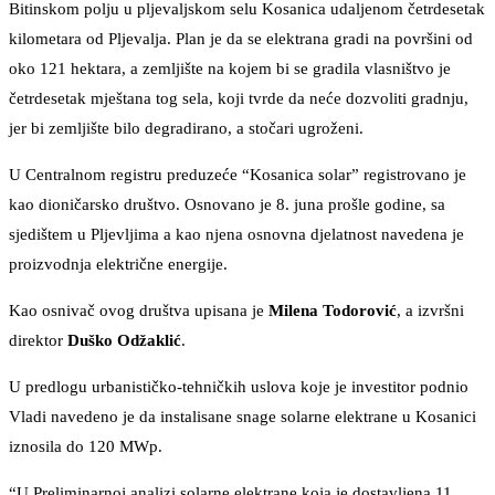
Bitinskom polju u pljevaljskom selu Kosanica udaljenom četrdesetak
kilometara od Pljevalja. Plan je da se elektrana gradi na površini od
oko 121 hektara, a zemljište na kojem bi se gradila vlasništvo je
četrdesetak mještana tog sela, koji tvrde da neće dozvoliti gradnju,
jer bi zemljište bilo degradirano, a stočari ugroženi.
U Centralnom registru preduzeće “Kosanica solar” registrovano je
kao dioničarsko društvo. Osnovano je 8. juna prošle godine, sa
sjedištem u Pljevljima a kao njena osnovna djelatnost navedena je
proizvodnja električne energije.
Kao osnivač ovog društva upisana je
Milena Todorović
, a izvršni
direktor
Duško Odžaklić
.
U predlogu urbanističko-tehničkih uslova koje je investitor podnio
Vladi navedeno je da instalisane snage solarne elektrane u Kosanici
iznosila do 120 MWp.
“U Preliminarnoj analizi solarne elektrane koja je dostavljena 11.