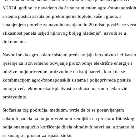
3.2024. godine je navedeno da će se primjenom agro-fotonaponskih
sistema postići zaštita od prekomjerne toplote, suše i grada, a
smanjenjem potrebe za navodnjavanjem do 20 odsto postiže se veća
efikasnost panela usljed njihovog boljeg hlađenja”, navodi se u
dokumentu.
Navodi se da agro-solarni sistemi predstavljaju inovativno i efikasno
rješenje za istovremeno odvijanje proizvodnje električne energije i
održive poljoprivredne proizvodnje na istoj parceli, kao i da se
kombinacijom agro-fotonaponskih sistema i poljoprivrede postiže
mnogo veća ekonomska isplativost u odnosu na samo jedan vid
proizvodnje.
Stočari sa tog područja, međutim, tvrde da bi se postavljanjem
solarnih panela na poljoprivrednom zemljištu na prostoru Bitinskog
polja onemogućilo korišćenje dijela obradivih površina, a znatno bi
se smanjio i prostor za ispašu stoke.