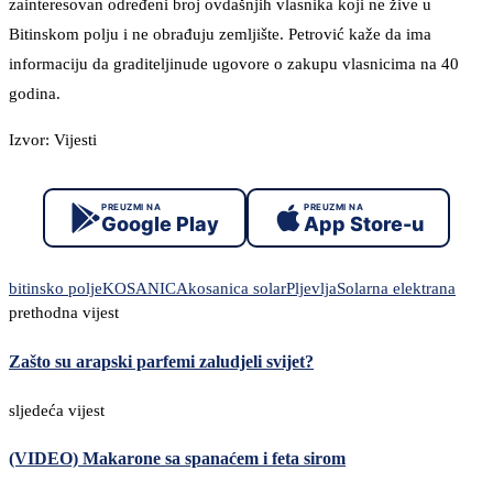
zainteresovan određeni broj ovdašnjih vlasnika koji ne žive u
Bitinskom polju i ne obrađuju zemljište. Petrović kaže da ima
informaciju da graditeljinude ugovore o zakupu vlasnicima na 40
godina.
Izvor: Vijesti
PREUZMI NA
PREUZMI NA
Google Play
App Store-u
bitinsko polje
KOSANICA
kosanica solar
Pljevlja
Solarna elektrana
prethodna vijest
Zašto su arapski parfemi zaludjeli svijet?
sljedeća vijest
(VIDEO) Makarone sa spanaćem i feta sirom