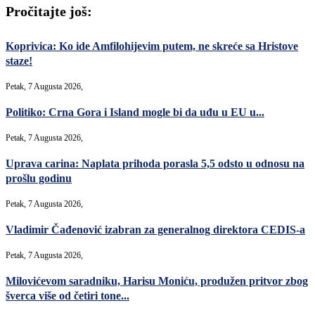
Pročitajte još:
Koprivica: Ko ide Amfilohijevim putem, ne skreće sa Hristove
staze!
Petak, 7 Augusta 2026,
Politiko: Crna Gora i Island mogle bi da uđu u EU u...
Petak, 7 Augusta 2026,
Uprava carina: Naplata prihoda porasla 5,5 odsto u odnosu na
prošlu godinu
Petak, 7 Augusta 2026,
Vladimir Čađenović izabran za generalnog direktora CEDIS-a
Petak, 7 Augusta 2026,
Milovićevom saradniku, Harisu Moniću, produžen pritvor zbog
šverca više od četiri tone...