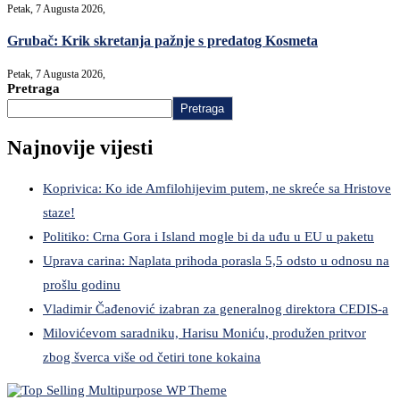
Petak, 7 Augusta 2026,
Grubač: Krik skretanja pažnje s predatog Kosmeta
Petak, 7 Augusta 2026,
Pretraga
Pretraga
Najnovije vijesti
Koprivica: Ko ide Amfilohijevim putem, ne skreće sa Hristove
staze!
Politiko: Crna Gora i Island mogle bi da uđu u EU u paketu
Uprava carina: Naplata prihoda porasla 5,5 odsto u odnosu na
prošlu godinu
Vladimir Čađenović izabran za generalnog direktora CEDIS-a
Milovićevom saradniku, Harisu Moniću, produžen pritvor
zbog šverca više od četiri tone kokaina