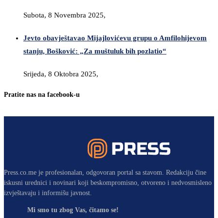
Subota, 8 Novembra 2025,
Jevto obavještavao Mijajlovićevu grupu o Amfilohijevom
stanju, Bošković: „Za muštuluk bih pozlatio“
Srijeda, 8 Oktobra 2025,
Pratite nas na facebook-u
Press.co.me je profesionalan, odgovoran portal sa stavom. Redakciju čine
iskusni urednici i novinari koji beskompromisno, otvoreno i nedvosmisleno
izvještavaju i informišu javnost.
Mi smo tu zbog Vas, čitamo se!