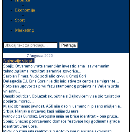
Hronika
Ekonomija
Sport
Marketing
Pretraga
7 Augusta, 2026
Najnovije vijesti:
Spajić: Otvaramo vrata američkim investicijama i savremenim
tehnologijama, rezultati saradnje govoriće...
Serbian Times: Vučić podijelio crkvu u Crnoj Gori
Delegacija EU: Crna Gora nije dio inicijative za centre za migrante,...
Potpisan ugovor za prvu fazu stambenog projekta na Veljem brdu
vrijednu...
Danski političar: Obilazak skupštine s Dajkovićem više bio turistička
posjeta, moraću...
Kljajić obmanuo javnost: ASK nije dao ni usmeno ni pisano mišljenje...
Srbija: Manjak u državnoj kasi milijardu eura
Ivanović za Eurokaz: Evropska unija ne briše identitet – ona pruža...
Spajić: Snažno podržavamo domaće festivale koji godinama grade
identitet Crne Gore...
MPNI do kraja jula realizovalo gotovo sve planirane aktivnosti