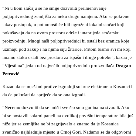
“Ni u kom slučaju se ne smije dozvoliti preimenovanje
poljoprivrednog zemljišta za neku drugu namjenu. Ako se pokrene
takav postupak, u potpunosti će biti ugroženi lokalni stočari koji
pokušavaju da na ovom prostoru održe i unaprijede stočarsku
proizvodnju. Mnogi naši poljoprivrednici bi ostali bez oranica koje
uzimaju pod zakup i na njima siju žitarice. Pritom bismo svi mi koji
imamo stoku ostali bez prostora za ispašu i druge potrebe”, kazao je
“Vijestima” jedan od najvećih poljoprivrednih proizvođača
Dragan
Petrović
.
Kazao da se mještani protive izgradnji solarne elektrane u Kosanici i
da će pokušati da spriječe da se ona izgradi.
“Nećemo dozvoliti da se uništi sve što smo godinama stvarali. Ako
bi se postavili solarni paneli na ovolikoj površini temperature bile još
niže jer se zemljište ne bi zagrijavalo a znamo da je Kosanica
zvanično najhladnije mjesto u Crnoj Gori. Nadamo se da odgovorni