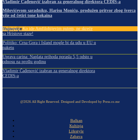
Vladimir Čađenović izabran za generalnog direktora CEDIS-a
Milovićevom saradniku, Harisu Moniću, produžen pritvor zbog šverca
više od četiri tone kokaina
Najnovije
Koprivica: Ko ide Amfilohijevim putem, ne skreće
sa Hristove staze!
Politiko: Crna Gora i Island mogle bi da uđu u EU u
paketu
Uprava carina: Naplata prihoda porasla 5,5 odsto u
odnosu na prošlu godinu
Vladimir Čađenović izabran za generalnog direktora
CEDIS-a
@2026.All Right Reserved. Designed and Developed by Press.co.me
Balkan
Kuhinja
Lifestyle
Zabava