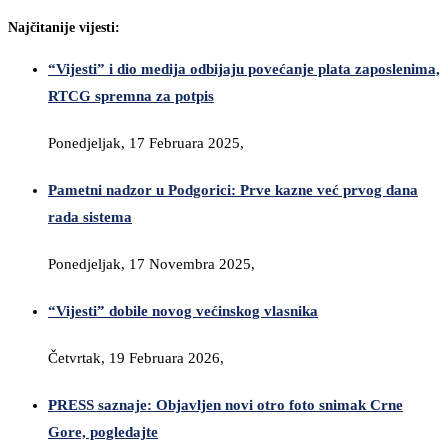
Najčitanije vijesti:
“Vijesti” i dio medija odbijaju povećanje plata zaposlenima,
RTCG spremna za potpis
Ponedjeljak, 17 Februara 2025,
Pametni nadzor u Podgorici: Prve kazne već prvog dana
rada sistema
Ponedjeljak, 17 Novembra 2025,
“Vijesti” dobile novog većinskog vlasnika
Četvrtak, 19 Februara 2026,
PRESS saznaje: Objavljen novi otro foto snimak Crne
Gore, pogledajte