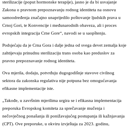
sterilizacije (poput hormonske terapije), jasno je da bi usvajanje
Zakona o pravnom prepoznavanju rodnog identiteta na osnovu
samoodređenja značajno unaprijedilo poštovanje ljudskih prava u
Crnoj Gori, te Konvencije i međunarodnih obaveza, ali i proces
evropskih integracija Crne Gore“, navodi se u saopštenju.
Podsjećaju da je Crna Gora i dalje jedna od svega devet zemalja koje
zahtijevaju prinudnu sterilizaciju trans osoba kao preduslov za
pravno prepoznavanje rodnog identiteta.
Ova mjerila, dodaju, potvrđuju dugogodišnje stavove civilnog
sektora da zakonska regulativa nije potpuna bez omogućavanja
efikasne implementacije iste.
„Takođe, u završnim mjerilima urgira se i efikasna implementacija
preporuka Evropskog komiteta za sprečavanje mučenja i
nečovječnog ponašanja ili ponižavajućeg postupanja ili kažnjavanja
(CPT). Ove preporuke, u okviru izvještaja za 2023. godinu,