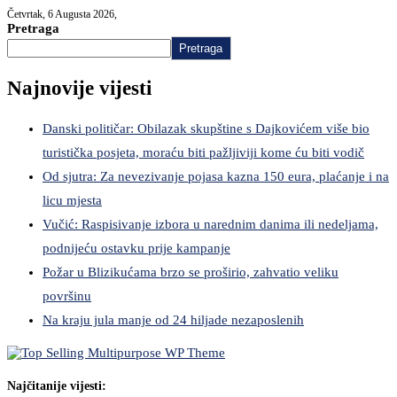
Četvrtak, 6 Augusta 2026,
Pretraga
Pretraga
Najnovije vijesti
Danski političar: Obilazak skupštine s Dajkovićem više bio
turistička posjeta, moraću biti pažljiviji kome ću biti vodič
Od sjutra: Za nevezivanje pojasa kazna 150 eura, plaćanje i na
licu mjesta
Vučić: Raspisivanje izbora u narednim danima ili nedeljama,
podnijeću ostavku prije kampanje
Požar u Blizikućama brzo se proširio, zahvatio veliku
površinu
Na kraju jula manje od 24 hiljade nezaposlenih
Najčitanije vijesti: