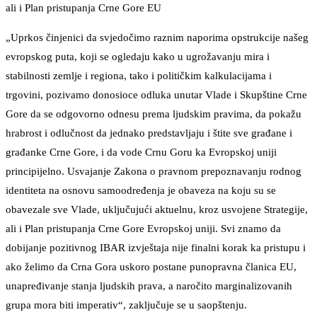
ali i Plan pristupanja Crne Gore EU
„Uprkos činjenici da svjedočimo raznim naporima opstrukcije našeg
evropskog puta, koji se ogledaju kako u ugrožavanju mira i
stabilnosti zemlje i regiona, tako i političkim kalkulacijama i
trgovini, pozivamo donosioce odluka unutar Vlade i Skupštine Crne
Gore da se odgovorno odnesu prema ljudskim pravima, da pokažu
hrabrost i odlučnost da jednako predstavljaju i štite sve građane i
građanke Crne Gore, i da vode Crnu Goru ka Evropskoj uniji
principijelno. Usvajanje Zakona o pravnom prepoznavanju rodnog
identiteta na osnovu samoodređenja je obaveza na koju su se
obavezale sve Vlade, uključujući aktuelnu, kroz usvojene Strategije,
ali i Plan pristupanja Crne Gore Evropskoj uniji. Svi znamo da
dobijanje pozitivnog IBAR izvještaja nije finalni korak ka pristupu i
ako želimo da Crna Gora uskoro postane punopravna članica EU,
unapređivanje stanja ljudskih prava, a naročito marginalizovanih
grupa mora biti imperativ“, zaključuje se u saopštenju.