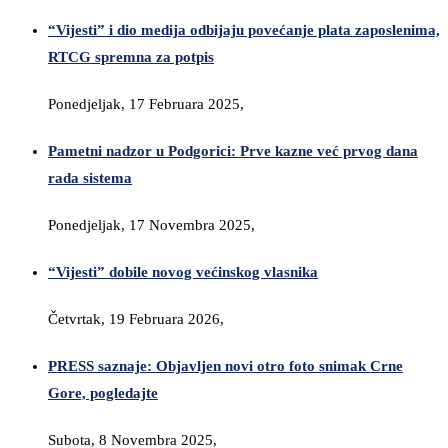
“Vijesti” i dio medija odbijaju povećanje plata zaposlenima,
RTCG spremna za potpis
Ponedjeljak, 17 Februara 2025,
Pametni nadzor u Podgorici: Prve kazne već prvog dana
rada sistema
Ponedjeljak, 17 Novembra 2025,
“Vijesti” dobile novog većinskog vlasnika
Četvrtak, 19 Februara 2026,
PRESS saznaje: Objavljen novi otro foto snimak Crne
Gore, pogledajte
Subota, 8 Novembra 2025,