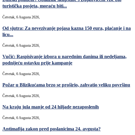
turistička posjeta, moraću biti...
Četvrtak, 6 Augusta 2026,
Od sjutra: Za nevezivanje pojasa kazna 150 eura, plaćanje i na
licu...
Četvrtak, 6 Augusta 2026,
Vučić: Raspisivanje izbora u narednim danima ili nedeljama,
podnijeću ostavku prije kampanje
Četvrtak, 6 Augusta 2026,
Požar u Blizikućama brzo se proširio, zahvatio veliku površinu
Četvrtak, 6 Augusta 2026,
Na kraju jula manje od 24 hiljade nezaposlenih
Četvrtak, 6 Augusta 2026,
Antimafija zakon pred poslanicima 24. avgusta?