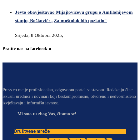
Jevto obavještavao Mijajlovićevu grupu o Amfilohijevom
stanju, Bošković: „Za muštuluk bih pozlatio“
Srijeda, 8 Oktobra 2025,
Pratite nas na facebook-u
Press.co.me je profesionalan, odgovoran portal sa stavom. Redakciju čine
iskusni urednici i novinari koji beskompromisno, otvoreno i nedvosmisleno
izvještavaju i informišu javnost.
Mi smo tu zbog Vas, čitamo se!
Društvene mreže