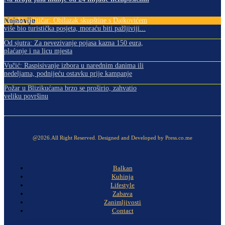
Najnovije
Danski političar: Obilazak skupštine s Dajkovićem
više bio turistička posjeta, moraću biti pažljiviji...
Od sjutra: Za nevezivanje pojasa kazna 150 eura,
plaćanje i na licu mjesta
Vučić: Raspisivanje izbora u narednim danima ili
nedeljama, podnijeću ostavku prije kampanje
Požar u Blizikućama brzo se proširio, zahvatio
veliku površinu
@2026.All Right Reserved. Designed and Developed by Press.co.me
Balkan
Kuhinja
Lifestyle
Zabava
Zanimljivosti
Contact