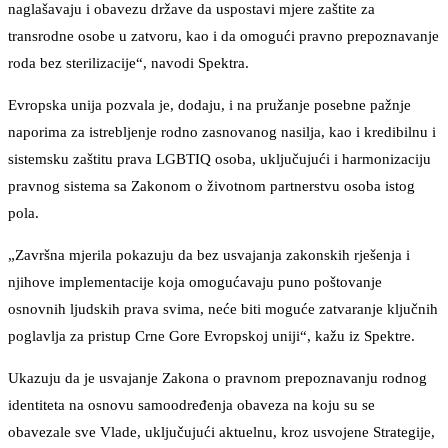
naglašavaju i obavezu države da uspostavi mjere zaštite za
transrodne osobe u zatvoru, kao i da omogući pravno prepoznavanje
roda bez sterilizacije“, navodi Spektra.
Evropska unija pozvala je, dodaju, i na pružanje posebne pažnje
naporima za istrebljenje rodno zasnovanog nasilja, kao i kredibilnu i
sistemsku zaštitu prava LGBTIQ osoba, uključujući i harmonizaciju
pravnog sistema sa Zakonom o životnom partnerstvu osoba istog
pola.
„Završna mjerila pokazuju da bez usvajanja zakonskih rješenja i
njihove implementacije koja omogućavaju puno poštovanje
osnovnih ljudskih prava svima, neće biti moguće zatvaranje ključnih
poglavlja za pristup Crne Gore Evropskoj uniji“, kažu iz Spektre.
Ukazuju da je usvajanje Zakona o pravnom prepoznavanju rodnog
identiteta na osnovu samoodređenja obaveza na koju su se
obavezale sve Vlade, uključujući aktuelnu, kroz usvojene Strategije,