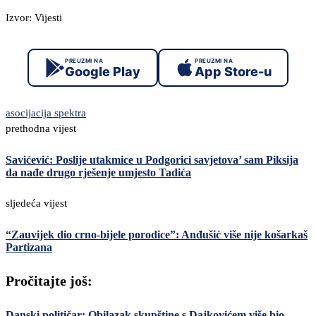
Izvor: Vijesti
PREUZMI NA
PREUZMI NA
Google Play
App Store-u
asocijacija spektra
prethodna vijest
Savićević: Poslije utakmice u Podgorici savjetova’ sam Piksija
da nađe drugo rješenje umjesto Tadića
sljedeća vijest
“Zauvijek dio crno-bijele porodice”: Anđušić više nije košarkaš
Partizana
Pročitajte još:
Danski političar: Obilazak skupštine s Dajkovićem više bio