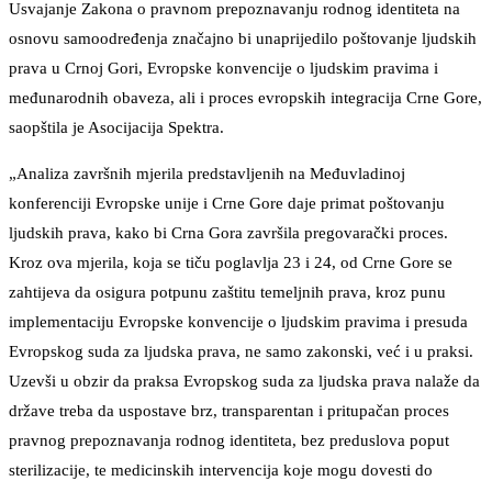
Usvajanje Zakona o pravnom prepoznavanju rodnog identiteta na
osnovu samoodređenja značajno bi unaprijedilo poštovanje ljudskih
prava u Crnoj Gori, Evropske konvencije o ljudskim pravima i
međunarodnih obaveza, ali i proces evropskih integracija Crne Gore,
saopštila je Asocijacija Spektra.
„Analiza završnih mjerila predstavljenih na Međuvladinoj
konferenciji Evropske unije i Crne Gore daje primat poštovanju
ljudskih prava, kako bi Crna Gora završila pregovarački proces.
Kroz ova mjerila, koja se tiču poglavlja 23 i 24, od Crne Gore se
zahtijeva da osigura potpunu zaštitu temeljnih prava, kroz punu
implementaciju Evropske konvencije o ljudskim pravima i presuda
Evropskog suda za ljudska prava, ne samo zakonski, već i u praksi.
Uzevši u obzir da praksa Evropskog suda za ljudska prava nalaže da
države treba da uspostave brz, transparentan i pritupačan proces
pravnog prepoznavanja rodnog identiteta, bez preduslova poput
sterilizacije, te medicinskih intervencija koje mogu dovesti do