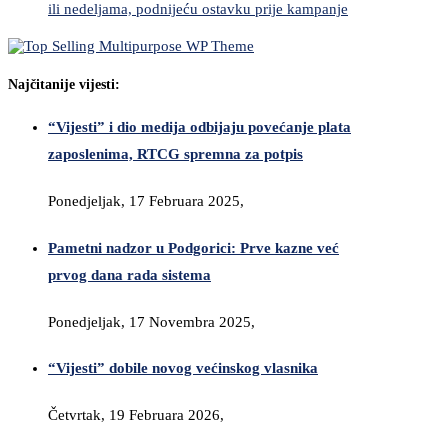
ili nedeljama, podnijeću ostavku prije kampanje
Najčitanije vijesti:
“Vijesti” i dio medija odbijaju povećanje plata
zaposlenima, RTCG spremna za potpis
Ponedjeljak, 17 Februara 2025,
Pametni nadzor u Podgorici: Prve kazne već
prvog dana rada sistema
Ponedjeljak, 17 Novembra 2025,
“Vijesti” dobile novog većinskog vlasnika
Četvrtak, 19 Februara 2026,