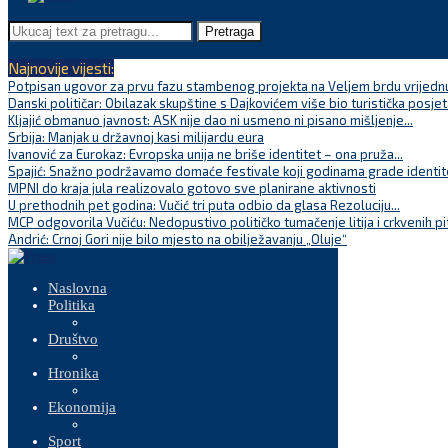
Pretraga
Najnovije vijesti:
Potpisan ugovor za prvu fazu stambenog projekta na Veljem brdu vrijednu
Danski političar: Obilazak skupštine s Dajkovićem više bio turistička posjet
Kljajić obmanuo javnost: ASK nije dao ni usmeno ni pisano mišljenje...
Srbija: Manjak u državnoj kasi milijardu eura
Ivanović za Eurokaz: Evropska unija ne briše identitet – ona pruža...
Spajić: Snažno podržavamo domaće festivale koji godinama grade identite
MPNI do kraja jula realizovalo gotovo sve planirane aktivnosti
U prethodnih pet godina: Vučić tri puta odbio da glasa Rezoluciju...
MCP odgovorila Vučiću: Nedopustivo političko tumačenje litija i crkvenih pi
Andrić: Crnoj Gori nije bilo mjesto na obilježavanju „Oluje“
Naslovna
Politika
Društvo
Hronika
Ekonomija
Sport