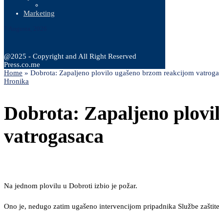
Marketing
7 Augusta, 2026
@2025 - Copyright and All Right Reserved
Press.co.me
Home
»
Dobrota: Zapaljeno plovilo ugašeno brzom reakcijom vatrog
Hronika
Dobrota: Zapaljeno plovi
vatrogasaca
Na jednom plovilu u Dobroti izbio je požar.
Ono je, nedugo zatim ugašeno intervencijom pripadnika Službe zaštite