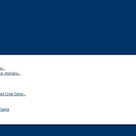
...
a, moraću...
t Crne Gore...
itanja