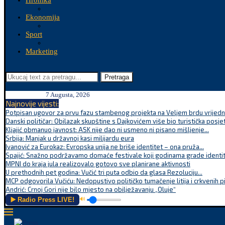
Hronika
Ekonomija
Sport
Marketing
Pretraga
7 Augusta, 2026
Najnovije vijesti:
Potpisan ugovor za prvu fazu stambenog projekta na Veljem brdu vrijednu
Danski političar: Obilazak skupštine s Dajkovićem više bio turistička posjet
Kljajić obmanuo javnost: ASK nije dao ni usmeno ni pisano mišljenje...
Srbija: Manjak u državnoj kasi milijardu eura
Ivanović za Eurokaz: Evropska unija ne briše identitet – ona pruža...
Spajić: Snažno podržavamo domaće festivale koji godinama grade identite
MPNI do kraja jula realizovalo gotovo sve planirane aktivnosti
U prethodnih pet godina: Vučić tri puta odbio da glasa Rezoluciju...
MCP odgovorila Vučiću: Nedopustivo političko tumačenje litija i crkvenih p
Andrić: Crnoj Gori nije bilo mjesto na obilježavanju „Oluje“
▶️ Radio Press LIVE!
🔊