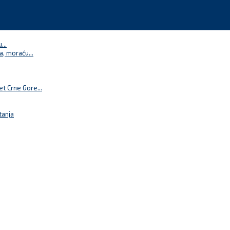
...
a, moraću...
t Crne Gore...
tanja