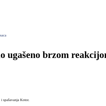
asaca
lo ugašeno brzom reakcij
 i spašavanja Kotor.