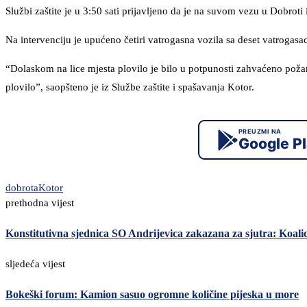
Službi zaštite je u 3:50 sati prijavljeno da je na suvom vezu u Dobroti
Na intervenciju je upućeno četiri vatrogasna vozila sa deset vatrogasa
“Dolaskom na lice mjesta plovilo je bilo u potpunosti zahvaćeno požar
plovilo”, saopšteno je iz Službe zaštite i spašavanja Kotor.
PREUZMI NA
Google P
dobrota
Kotor
prethodna vijest
Konstitutivna sjednica SO Andrijevica zakazana za sjutra: Koal
sljedeća vijest
Bokeški forum: Kamion sasuo ogromne količine pijeska u more