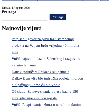
Utorak, 4 Augusta 2026,
Pretraga
Pretraga
Najnovije vijesti
Potpisan ugovor za prvu fazu stambenog
projekta na Veljem brdu vrijednu 40 miliona
eura
Vučić najavio dolazak Zelenskog i razgovore o
važnim temama
Danski političar: Obilazak skupštine s
Dajkovićem više bio turistička posjeta, moraću
biti pažljiviji kome ću biti vodič
Od sjutra: Za nevezivanje pojasa kazna 150
eura, plaćanje i na licu mjesta
Vučić: Raspisivanje izbora u narednim danima