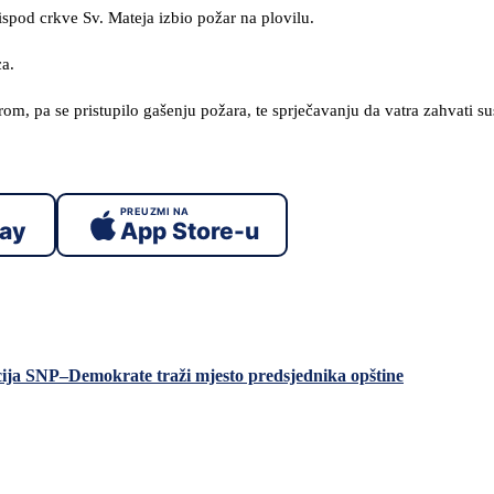
 ispod crkve Sv. Mateja izbio požar na plovilu.
ca.
om, pa se pristupilo gašenju požara, te sprječavanju da vatra zahvati s
PREUZMI NA
lay
App Store-u
icija SNP–Demokrate traži mjesto predsjednika opštine