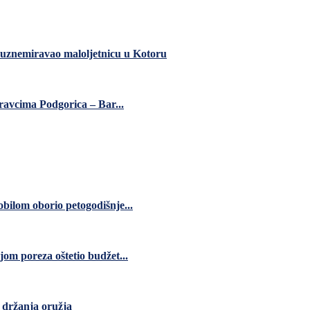
 uznemiravao maloljetnicu u Kotoru
ravcima Podgorica – Bar...
bilom oborio petogodišnje...
jom poreza oštetio budžet...
 držanja oružja