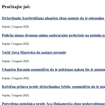
Pročitajte još:
Državljanin Azerbejdžana uhapšen zbog sumnje da je seksualno
Srijeda, 5 Augusta 2026,
Policija danas dronom snima saobraćajne prekršaje na putnim p
Srijeda, 5 Augusta 2026,
Vučić čuva Marovića do zastare presude
Srijeda, 5 Augusta 2026,
Uhapšen Baranin osumnjičen da je pobjegao nakon što je automo
Srijeda, 5 Augusta 2026,
Krivična prijava protiv državljanina Srbije, osumnjičen da je uta
Srijeda, 5 Augusta 2026,
Potvrđena optužnica protiv Aca Đukanovića zbog nedozvoljenog