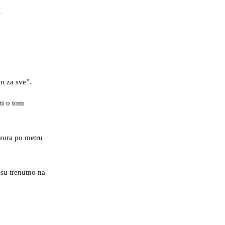
m
n za sve”.
ti o tom
 eura po metru
 su trenutno na