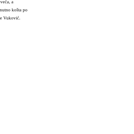
 veća, a
enutno košta po
je Vuković.