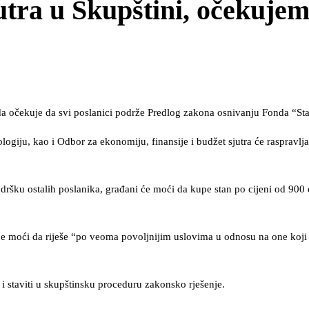
utra u Skupštini, očekuje
da očekuje da svi poslanici podrže Predlog zakona osnivanju Fonda “Sta
logiju, kao i Odbor za ekonomiju, finansije i budžet sjutra će raspravlja
dršku ostalih poslanika, građani će moći da kupe stan po cijeni od 900
nje moći da riješe “po veoma povoljnijim uslovima u odnosu na one koji
i staviti u skupštinsku proceduru zakonsko rješenje.