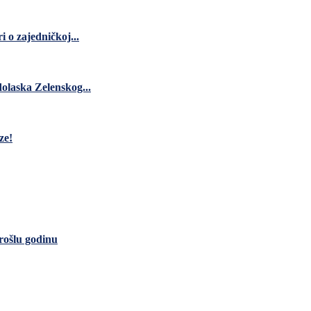
 o zajedničkoj...
dolaska Zelenskog...
ze!
rošlu godinu