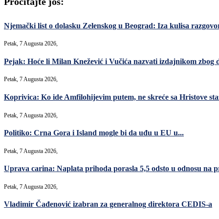
Pročitajte još:
Njemački list o dolasku Zelenskog u Beograd: Iza kulisa razgovori
Petak, 7 Augusta 2026,
Pejak: Hoće li Milan Knežević i Vučića nazvati izdajnikom zbog 
Petak, 7 Augusta 2026,
Koprivica: Ko ide Amfilohijevim putem, ne skreće sa Hristove sta
Petak, 7 Augusta 2026,
Politiko: Crna Gora i Island mogle bi da uđu u EU u...
Petak, 7 Augusta 2026,
Uprava carina: Naplata prihoda porasla 5,5 odsto u odnosu na p
Petak, 7 Augusta 2026,
Vladimir Čađenović izabran za generalnog direktora CEDIS-a