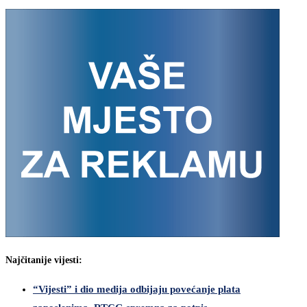
Najčitanije vijesti:
“Vijesti” i dio medija odbijaju povećanje plata