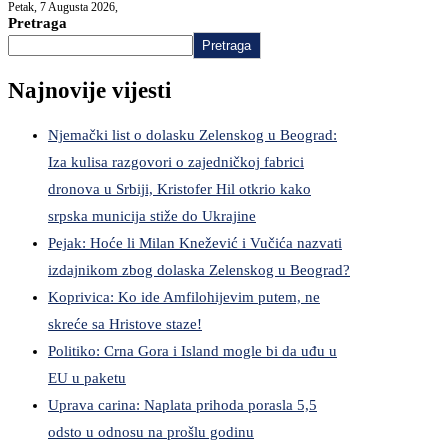
Petak, 7 Augusta 2026,
Pretraga
Pretraga
Najnovije vijesti
Njemački list o dolasku Zelenskog u Beograd:
Iza kulisa razgovori o zajedničkoj fabrici
dronova u Srbiji, Kristofer Hil otkrio kako
srpska municija stiže do Ukrajine
Pejak: Hoće li Milan Knežević i Vučića nazvati
izdajnikom zbog dolaska Zelenskog u Beograd?
Koprivica: Ko ide Amfilohijevim putem, ne
skreće sa Hristove staze!
Politiko: Crna Gora i Island mogle bi da uđu u
EU u paketu
Uprava carina: Naplata prihoda porasla 5,5
odsto u odnosu na prošlu godinu