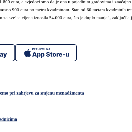
 1.800 eura, a svjedoci smo da je ona u pojedinim gradovima i značajno
odnosno 900 eura po metru kvadratnom. Stan od 60 metara kvadratnih tr
za sve’ ta cijena iznosila 54.000 eura, što je duplo manje”, zaključila 
PREUZMI NA
lay
App Store-u
ajemo pri zahtjevu za smjenu menadžmenta
rednicima