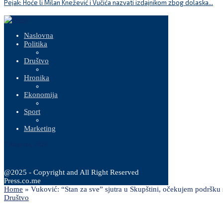
Pejak: Hoće li Milan Knežević i Vučića nazvati izdajnikom zbog dolaska...
Naslovna
Politika
Društvo
Hronika
Ekonomija
Sport
Marketing
7 Augusta, 2026
@2025 - Copyright and All Right Reserved
Press.co.me
Home
»
Vuković: “Stan za sve” sjutra u Skupštini, očekujem podršku 
Društvo