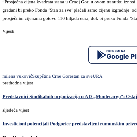
“Prosječna cijena kvadrata stana u Crnoj Gori u ovom trenutku iznosi
građani bi preko Fonda ‘Stan za sve’ plaćali samo cijenu izgradnje, 
prosječnim cijenama gotovo 110 hiljada eura, dok bi preko Fonda ‘Stan 
Vijesti
PREUZMI NA
Google P
milena vuković
Skupština Crne Gore
stan za sve
URA
prethodna vijest
Predstavnici Sindikalnih organizacija u AD „Montecargo“: Ost
sljedeća vijest
Investicioni potencijali Podgorice predstavljeni rumunskim priv