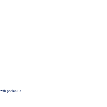
Spajić: Otvaramo vrata američkim investicijam
govoriće...
svih poslanika