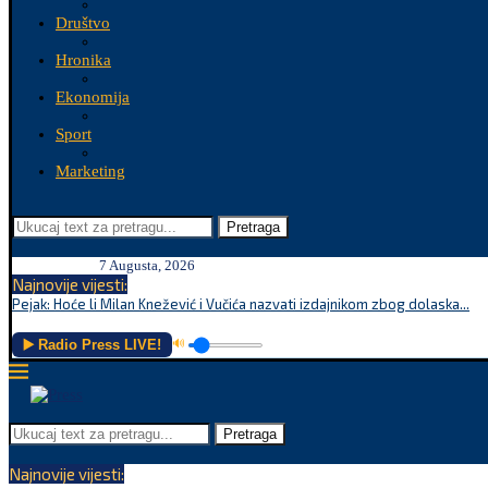
Društvo
Hronika
Ekonomija
Sport
Marketing
Pretraga
7 Augusta, 2026
Najnovije vijesti:
Pejak: Hoće li Milan Knežević i Vučića nazvati izdajnikom zbog dolaska...
▶️ Radio Press LIVE!
🔊
Pretraga
Najnovije vijesti: