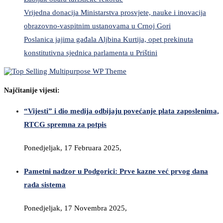
Vrijedna donacija Ministarstva prosvjete, nauke i inovacija
obrazovno-vaspitnim ustanovama u Crnoj Gori
Poslanica jajima gađala Aljbina Kurtija, opet prekinuta
konstitutivna sjednica parlamenta u Prištini
Najčitanije vijesti:
“Vijesti” i dio medija odbijaju povećanje plata zaposlenima,
RTCG spremna za potpis
Ponedjeljak, 17 Februara 2025,
Pametni nadzor u Podgorici: Prve kazne već prvog dana
rada sistema
Ponedjeljak, 17 Novembra 2025,