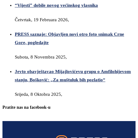
“Vijesti” dobile novog većinskog vlasnika
Četvrtak, 19 Februara 2026,
PRESS saznaje: Objavljen novi otro foto snimak Crne
Gore, pogledajte
Subota, 8 Novembra 2025,
Jevto obavještavao Mijajlovićevu grupu o Amfilohijevom
stanju, Bošković: „Za muštuluk bih pozlatio“
Srijeda, 8 Oktobra 2025,
Pratite nas na facebook-u