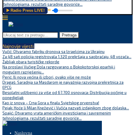
tehnologijama, rezultati saradnje govoriće...
▶️ Radio Press LIVE!
🔊
Pretraga
Najnovije vijesti:
Vučić: Otvaramo fabriku dronova sa Izraelcima za Ukrajinu
Za 48 sati policija registrovala 1.320 prekršaja u saobraćaju, 48 vozača...
Žabljak obara turističke rekorde
Na proslavi Vučjeg Dola razgovarano o Bokokotorskoj eparhiji i
mogućem razrješenju...
Perić: Ili nova većina ili izbori, ovako više ne može
Dragaš: Saradnja sa Masdarom je najvažnija razvojna prekretnica za
EPCG
Besplatni udžbenici za više od 67.700 osnovaca: Distribucija počinje u
ponedjeljak
Kao iz snova – Crna Gora u finalu Svjetskog prvenstva!
Pejak: Hoće li Milan Knežević i Vučića nazvati izdajnikom zbog dolaska...
Spajić: Otvaramo vrata američkim investicijama i savremenim
tehnologijama, rezultati saradnje govoriće...
Naslovna