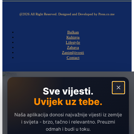
@2026.All Right Reserved. Designed and Developed by Press.co.me
Balkan
Kuhinja
Lifestyle
Zabava
Zanimljivosti
Contact
Naslovna
×
Sve vijesti.
Politika
Uvijek uz tebe.
Društvo
Hronika
Naša aplikacija donosi najvažnije vijesti iz zemlje
Ekonomija
i svijeta - brzo, tačno i relevantno. Preuzmi
odmah i budi u toku.
Sport