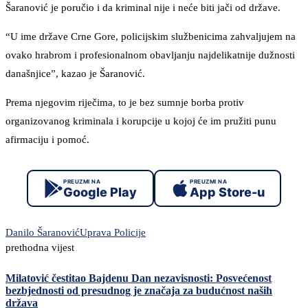
Šaranović je poručio i da kriminal nije i neće biti jači od države.
“U ime države Crne Gore, policijskim službenicima zahvaljujem na
ovako hrabrom i profesionalnom obavljanju najdelikatnije dužnosti
današnjice”, kazao je Šaranović.
Prema njegovim riječima, to je bez sumnje borba protiv
organizovanog kriminala i korupcije u kojoj će im pružiti punu
afirmaciju i pomoć.
PREUZMI NA
PREUZMI NA
Google Play
App Store-u
Danilo Šaranović
Uprava Policije
prethodna vijest
Milatović čestitao Bajdenu Dan nezavisnosti: Posvećenost
bezbjednosti od presudnog je značaja za budućnost naših
država