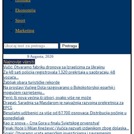
Hronika
Ekonomija
Sport
Marketing
Pretraga
9 Augusta, 2026
Najnovije vijesti:
Vučić: Otvaramo fabriku dronova sa Izraelcima za Ukrajinu
Za 48 sati policija registrovala 1.320 prekršaja u saobraćaju, 48
vozača...
Žabljak obara turističke rekorde
Na proslavi Vučjeg Dola razgovarano o Bokokotorskoj eparhiji i
mogućem razrješenju...
Perić: Ili nova većina ili izbori, ovako više ne može
Dragaš: Saradnja sa Masdarom je najvažnija razvojna prekretnica za
EPCG
Besplatni udžbenici za više od 67.700 osnovaca: Distribucija počinje u
ponedjeljak
Kao iz snova – Crna Gora u finalu Svjetskog prvenstva!
Pejak: Hoće li Milan Knežević i Vučića nazvati izdajnikom zbog dolaska...
Spajić: Otvaramo vrata američkim investicijama i savremenim