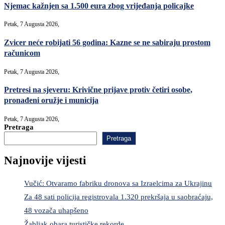
Njemac kažnjen sa 1.500 eura zbog vrijeđanja policajke
Petak, 7 Augusta 2026,
Zvicer neće robijati 56 godina: Kazne se ne sabiraju prostom
računicom
Petak, 7 Augusta 2026,
Pretresi na sjeveru: Krivične prijave protiv četiri osobe,
pronađeni oružje i municija
Petak, 7 Augusta 2026,
Pretraga
Pretraga
Najnovije vijesti
Vučić: Otvaramo fabriku dronova sa Izraelcima za Ukrajinu
Za 48 sati policija registrovala 1.320 prekršaja u saobraćaju,
48 vozača uhapšeno
Žabljak obara turističke rekorde