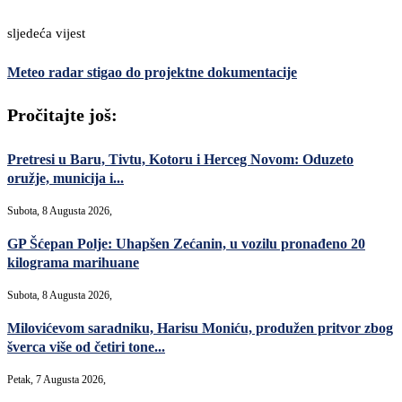
sljedeća vijest
Meteo radar stigao do projektne dokumentacije
Pročitajte još:
Pretresi u Baru, Tivtu, Kotoru i Herceg Novom: Oduzeto
oružje, municija i...
Subota, 8 Augusta 2026,
GP Šćepan Polje: Uhapšen Zećanin, u vozilu pronađeno 20
kilograma marihuane
Subota, 8 Augusta 2026,
Milovićevom saradniku, Harisu Moniću, produžen pritvor zbog
šverca više od četiri tone...
Petak, 7 Augusta 2026,