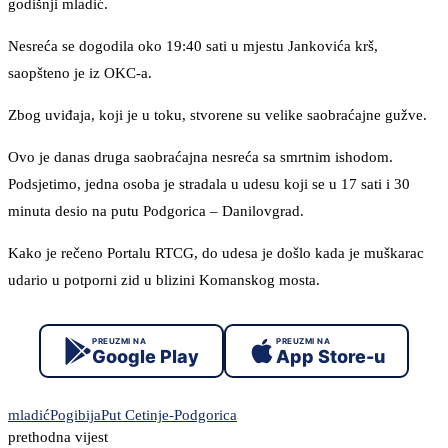
godišnji mladić.
Nesreća se dogodila oko 19:40 sati u mjestu Jankovića krš,
saopšteno je iz OKC-a.
Zbog uviđaja, koji je u toku, stvorene su velike saobraćajne gužve.
Ovo je danas druga saobraćajna nesreća sa smrtnim ishodom.
Podsjetimo, jedna osoba je stradala u udesu koji se u 17 sati i 30
minuta desio na putu Podgorica – Danilovgrad.
Kako je rečeno Portalu RTCG, do udesa je došlo kada je muškarac
udario u potporni zid u blizini Komanskog mosta.
PREUZMI NA
PREUZMI NA
Google Play
App Store-u
mladić
Pogibija
Put Cetinje-Podgorica
prethodna vijest