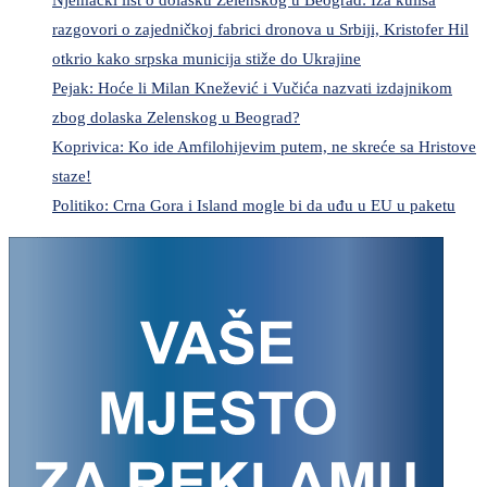
razgovori o zajedničkoj fabrici dronova u Srbiji, Kristofer Hil
otkrio kako srpska municija stiže do Ukrajine
Pejak: Hoće li Milan Knežević i Vučića nazvati izdajnikom
zbog dolaska Zelenskog u Beograd?
Koprivica: Ko ide Amfilohijevim putem, ne skreće sa Hristove
staze!
Politiko: Crna Gora i Island mogle bi da uđu u EU u paketu