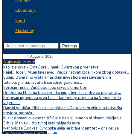
Hronika
Ekonomija
Sport
Marketing
Pretraga
7 Augusta, 2026
Najnovije vijesti:
Kao iz snova – Crna Gora u finalu Svjetskog prvenstva!
Pejak: Hoće li Milan Knežević i Vučića nazvati izdajnikom zbog dolaska...
Spajić: Otvaramo vrata američkim investicijama i savremenim
tehnologijama, rezultati saradnje govoriće...
Serbian Times: Vučić podijelio crkvu u Crnoj Gori
Delegacija EU: Crna Gora nije dio inicijative za centre za migrante,...
Potpisan ugovor za prvu fazu stambenog projekta na Veljem brdu
vrijednu...
Danski političar: Obilazak skupštine s Dajkovićem više bio turistička
posjeta, moraću...
Kljajić obmanuo javnost: ASK nije dao ni usmeno ni pisano mišljenje...
Srbija: Manjak u državnoj kasi milijardu eura
Ivanović za Eurokaz: Evropska unija ne briše identitet – ona pruža...
🔊