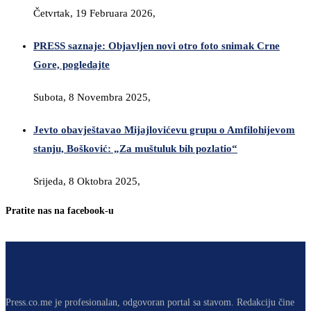
Četvrtak, 19 Februara 2026,
PRESS saznaje: Objavljen novi otro foto snimak Crne
Gore, pogledajte
Subota, 8 Novembra 2025,
Jevto obavještavao Mijajlovićevu grupu o Amfilohijevom
stanju, Bošković: „Za muštuluk bih pozlatio“
Srijeda, 8 Oktobra 2025,
Pratite nas na facebook-u
Press.co.me je profesionalan, odgovoran portal sa stavom. Redakciju čine