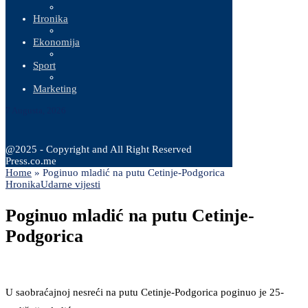
Hronika
Ekonomija
Sport
Marketing
7 Augusta, 2026
@2025 - Copyright and All Right Reserved
Press.co.me
Home
»
Poginuo mladić na putu Cetinje-Podgorica
Hronika
Udarne vijesti
Poginuo mladić na putu Cetinje-
Podgorica
U saobraćajnoj nesreći na putu Cetinje-Podgorica poginuo je 25-