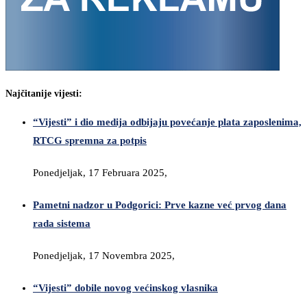
Najčitanije vijesti:
“Vijesti” i dio medija odbijaju povećanje plata zaposlenima,
RTCG spremna za potpis
Ponedjeljak, 17 Februara 2025,
Pametni nadzor u Podgorici: Prve kazne već prvog dana
rada sistema
Ponedjeljak, 17 Novembra 2025,
“Vijesti” dobile novog većinskog vlasnika