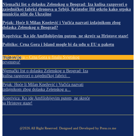
Njemački list o dolasku Zelenskog u Beograd: Iza kulisa razgovori o
zajedničkoj fabrici dronova u Srbiji, Kristofer Hil otkrio kako srpska
municija stiže do Ukrajine
Pejak: Hoće li Milan Knežević i Vučića nazvati izdajnikom zbog
dolaska Zelenskog u Beograd?
Koprivica: Ko ide Amfilohijevim putem, ne skreće sa Hristove staze!
Politiko: Crna Gora i Island mogle bi da uđu u EU u paketu
Najnovije
Kao iz snova – Crna Gora u finalu Svjetskog
prvenstva!
Njemački list o dolasku Zelenskog u Beograd: Iza
kulisa razgovori o zajedničkoj fabrici...
Pejak: Hoće li Milan Knežević i Vučića nazvati
izdajnikom zbog dolaska Zelenskog u...
Koprivica: Ko ide Amfilohijevim putem, ne skreće
sa Hristove staze!
@2026.All Right Reserved. Designed and Developed by Press.co.me