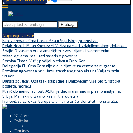
▶️ Radio Press LIVE!
Pretraga
Najnovije vijesti:
Kao iz snova – Crna Gora u finalu Svjetskog prvenstva!
Pejak: Hoće li Milan Knežević i Vučića nazvati izdajnikom zbog dolaska...
Spajić: Otvaramo vrata američkim investicijama i savremenim
tehnologijama, rezultati saradnje govoriće...
Serbian Times: Vučić podijelio crkvu u Crnoj Gori
Delegacija EU: Crna Gora nije dio inicijative za centre za migrante,...
Potpisan ugovor za prvu fazu stambenog projekta na Veljem brdu
vrijednu...
Danski političar: Obilazak skupštine s Dajkovićem više bio turistička
posjeta, moraću...
Kljajić obmanuo javnost: ASK nije dao ni usmeno ni pisano mišljenje...
Srbija: Manjak u državnoj kasi milijardu eura
Ivanović za Eurokaz: Evropska unija ne briše identitet – ona pruža...
Naslovna
Politika
Društvo