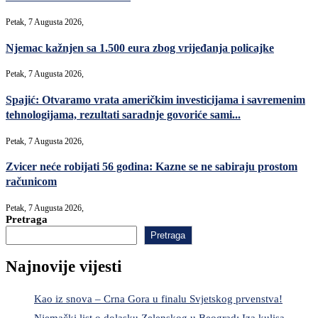
Petak, 7 Augusta 2026,
Njemac kažnjen sa 1.500 eura zbog vrijeđanja policajke
Petak, 7 Augusta 2026,
Spajić: Otvaramo vrata američkim investicijama i savremenim
tehnologijama, rezultati saradnje govoriće sami...
Petak, 7 Augusta 2026,
Zvicer neće robijati 56 godina: Kazne se ne sabiraju prostom
računicom
Petak, 7 Augusta 2026,
Pretraga
Pretraga
Najnovije vijesti
Kao iz snova – Crna Gora u finalu Svjetskog prvenstva!
Njemački list o dolasku Zelenskog u Beograd: Iza kulisa