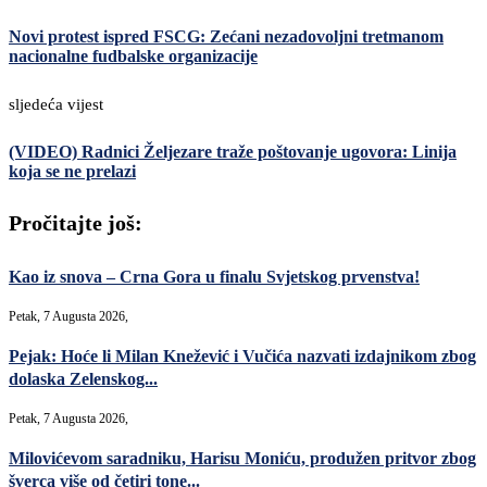
Novi protest ispred FSCG: Zećani nezadovoljni tretmanom
nacionalne fudbalske organizacije
sljedeća vijest
(VIDEO) Radnici Željezare traže poštovanje ugovora: Linija
koja se ne prelazi
Pročitajte još:
Kao iz snova – Crna Gora u finalu Svjetskog prvenstva!
Petak, 7 Augusta 2026,
Pejak: Hoće li Milan Knežević i Vučića nazvati izdajnikom zbog
dolaska Zelenskog...
Petak, 7 Augusta 2026,
Milovićevom saradniku, Harisu Moniću, produžen pritvor zbog
šverca više od četiri tone...