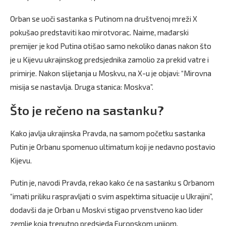
Orban se uoči sastanka s Putinom na društvenoj mreži X
pokušao predstaviti kao mirotvorac. Naime, mađarski
premijer je kod Putina otišao samo nekoliko danas nakon što
je u Kijevu ukrajinskog predsjednika zamolio za prekid vatre i
primirje. Nakon slijetanja u Moskvu, na X-u je objavi: “Mirovna
misija se nastavlja. Druga stanica: Moskva”.
Što je rečeno na sastanku?
Kako javlja ukrajinska Pravda, na samom početku sastanka
Putin je Orbanu spomenuo ultimatum koji je nedavno postavio
Kijevu.
Putin je, navodi Pravda, rekao kako će na sastanku s Orbanom
“imati priliku raspravljati o svim aspektima situacije u Ukrajini”,
dodavši da je Orban u Moskvi stigao prvenstveno kao lider
zemlje koja trenutno predsjeda Europskom unijom.