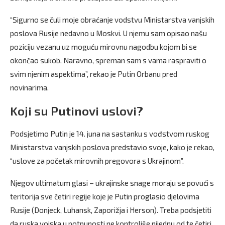
“Sigurno se čuli moje obraćanje vodstvu Ministarstva vanjskih
poslova Rusije nedavno u Moskvi. U njemu sam opisao našu
poziciju vezanu uz moguću mirovnu nagodbu kojom bi se
okončao sukob. Naravno, spreman sam s vama raspraviti o
svim njenim aspektima”, rekao je Putin Orbanu pred
novinarima.
Koji su Putinovi uslovi?
Podsjetimo Putin je 14. juna na sastanku s vođstvom ruskog
Ministarstva vanjskih poslova predstavio svoje, kako je rekao,
“uslove za početak mirovnih pregovora s Ukrajinom”.
Njegov ultimatum glasi – ukrajinske snage moraju se povući s
teritorija sve četiri regije koje je Putin proglasio djelovima
Rusije (Donjeck, Luhansk, Zaporižja i Herson). Treba podsjetiti
da ruska vojska u potpunosti ne kontroliše nijednu od te četiri