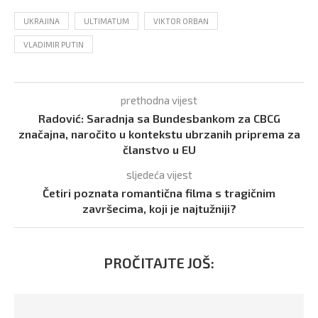
UKRAJINA
ULTIMATUM
VIKTOR ORBAN
VLADIMIR PUTIN
prethodna vijest
Radović: Saradnja sa Bundesbankom za CBCG
značajna, naročito u kontekstu ubrzanih priprema za
članstvo u EU
sljedeća vijest
Četiri poznata romantična filma s tragičnim
završecima, koji je najtužniji?
PROČITAJTE JOŠ: