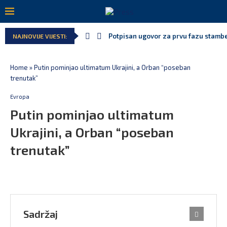
Potpisan ugovor za prvu fazu stamben
NAJNOVIJE VIJESTI:
Home
»
Putin pominjao ultimatum Ukrajini, a Orban “poseban
trenutak”
Evropa
Putin pominjao ultimatum
Ukrajini, a Orban “poseban
trenutak”
Sadržaj