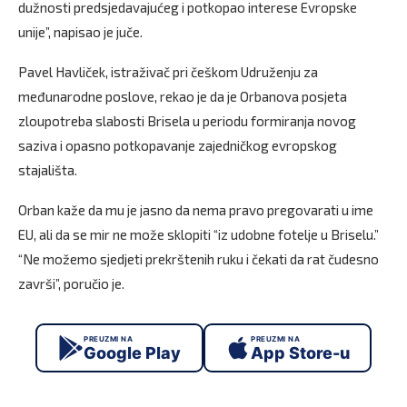
dužnosti predsjedavajućeg i potkopao interese Evropske
unije”, napisao je juče.
Pavel Havliček, istraživač pri češkom Udruženju za
međunarodne poslove, rekao je da je Orbanova posjeta
zloupotreba slabosti Brisela u periodu formiranja novog
saziva i opasno potkopavanje zajedničkog evropskog
stajališta.
Orban kaže da mu je jasno da nema pravo pregovarati u ime
EU, ali da se mir ne može sklopiti “iz udobne fotelje u Briselu.”
“Ne možemo sjedjeti prekrštenih ruku i čekati da rat čudesno
završi”, poručio je.
PREUZMI NA
PREUZMI NA
Google Play
App Store-u