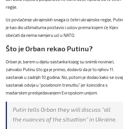
regije.
Uz povlačenje ukrajinskih snaga iz četiri ukrajinske regije, Putin
je kao dio ultimatuma postavio i uslov prema kojem će Kijev
obećati da nema namjeru ući u NATO.
Što je Orban rekao Putinu?
Orban je, barem u dijelu sastanka kojeg su snimili novinari,
zahvalio Putinu što ga je primio, dodavši da je to njihov 11.
sastanak u zadnjih 10 godina. No, potom je dodao kako se ovaj
sastanak odvija u “posebnom trenutku” jer koincidira s
mađarskim predsjedavanjem Evropskom unijom.
Putin tells Orban they will discuss "all
the nuances of the situation" in Ukraine.