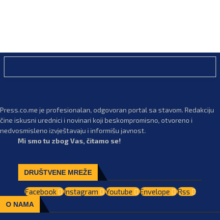
Press.co.me je profesionalan, odgovoran portal sa stavom. Redakciju
čine iskusni urednici i novinari koji beskompromisno, otvoreno i
nedvosmisleno izvještavaju i informišu javnost.
Mi smo tu zbog Vas, čitamo se!
DRUŠTVENE MREŽE
Facebook
Instagram
Youtube
Envelope
Rss
O NAMA