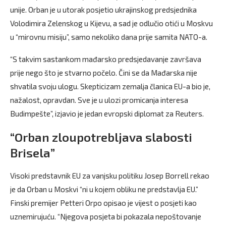
unije. Orban je u utorak posjetio ukrajinskog predsjednika
Volodimira Zelenskog u Kijevu, a sad je odlučio otići u Moskvu
u “mirovnu misiju”, samo nekoliko dana prije samita NATO-a.
“S takvim sastankom mađarsko predsjedavanje završava
prije nego što je stvarno počelo. Čini se da Mađarska nije
shvatila svoju ulogu. Skepticizam zemalja članica EU-a bio je,
nažalost, opravdan. Sve je u ulozi promicanja interesa
Budimpešte”, izjavio je jedan evropski diplomat za Reuters.
“Orban zloupotrebljava slabosti
Brisela”
Visoki predstavnik EU za vanjsku politiku Josep Borrell rekao
je da Orban u Moskvi “ni u kojem obliku ne predstavlja EU.”
Finski premijer Petteri Orpo opisao je vijest o posjeti kao
uznemirujuću. “Njegova posjeta bi pokazala nepoštovanje