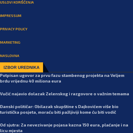
USLOVI KORIŠĆENJA
IMPRESSUM
PRIVACY POLICY
MARKETING
NASLOVNA
IZBOR UREDNIKA
Potpisan ugovor za prvu fazu stambenog projekta na Veljem
brdu vrijednu 40 miliona eura
Vučić najavio dolazak Zelenskog i razgovore o važnim temama
Danski političar: Obilazak skupštine s Dajkovićem više bio
turistička posjeta, moraću biti pažljiviji kome ću biti vodič
Od sjutra: Za nevezivanje pojasa kazna 150 eura, plaćanje i na
licu mjesta