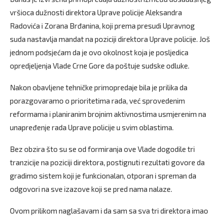
vršioca dužnosti direktora Uprave policije Aleksandra
Radovića i Zorana Brđanina, koji prema presudi Upravnog
suda nastavlja mandat na poziciji direktora Uprave policije. Još
jednom podsjećam da je ovo okolnost koja je posljedica
opredjeljenja Vlade Crne Gore da poštuje sudske odluke.
Nakon obavljene tehničke primopredaje bila je prilika da
porazgovaramo o prioritetima rada, već sprovedenim
reformama i planiranim brojnim aktivnostima usmjerenim na
unapređenje rada Uprave policije u svim oblastima.
Bez obzira što su se od formiranja ove Vlade dogodile tri
tranzicije na poziciji direktora, postignuti rezultati govore da
gradimo sistem koji je funkcionalan, otporan i spreman da
odgovori na sve izazove koji se pred nama nalaze.
Ovom prilikom naglašavam i da sam sa sva tri direktora imao