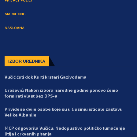
MARKETING
NASLOVNA
IZBOR UREDNIKA
Vučić ćuti dok Kurti krstari Gazivodama
Urošević: Nakon izbora naredne godine ponovo ćemo
formirati vlast bez DPS-a
Prividene dvije osobe koje su u Gusinju isticale zastavu
Velike Albanije
MCP odgovorila Vučiću: Nedopustivo političko tumačenje
litija i crkvenih pitanja