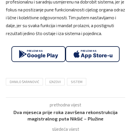
profesionalnu i saradnju usmjerenu na dobrobit sistema, jer je
fokus na postizanje pune funkcionalnosti cijelog organa odraz
i lične i kolektivne odgovornosti. Tim putem nastavljamo i
dalje, jer su svaka funkcija i mandat prolazni, a postignuti
rezultati jedino što ostaje i iza sistema i pojedinca.
PREUZMI NA
PREUZMI NA
Google Play
App Store-u
DANILO ŠARANOVIĆ
IZAZOVI
SISTEM
prethodna vijest
Dva mjeseca prije roka završena rekonstrukcija
magistralnog puta Nikšić – Plužine
sljedeća vijest