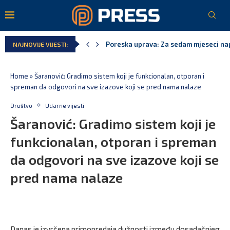
Poreska uprava: Za sedam mjeseci napl
NAJNOVIJE VIJESTI:
Laković: Crna Gora nije dobila zvaničn
Crna Gora neće biti domaćin migrants
Aerodromi Crne Gore za sedam mjeseci
EPCG: Sistem stabilan, Termoelektran
Spajić: Crna Gora neće prihvatiti cent
Home
»
Šaranović: Gradimo sistem koji je funkcionalan, otporan i
spreman da odgovori na sve izazove koji se pred nama nalaze
Društvo
Udarne vijesti
Šaranović: Gradimo sistem koji je
funkcionalan, otporan i spreman
da odgovori na sve izazove koji se
pred nama nalaze
Danas je izvršena primopredaja dužnosti između dosadašnjeg