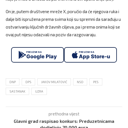
On je, putem društvene mreže X, poručio da će njegova ruka i
dalje biti ispružena prema svima koji su spremni da sarađuju u
ostvarivanju ključnih državnih ciljeva, pa i prema onima koji se
ovaj put nijesu odazvali na poziv da razgovaraju.
PREUZMI NA
PREUZMI NA
Google Play
App Store-u
DNP
DPS
JAKOV MILATOVIĆ
NSD
PES
SASTANAK
UZRA
prethodna vijest
Glavni grad raspisao konkurs: Preduzetnicama
dodjeljuju 70.000 eura