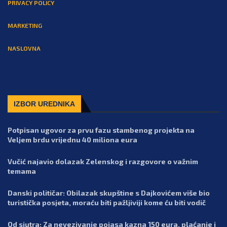
PRIVACY POLICY
MARKETING
NASLOVNA
IZBOR UREDNIKA
Potpisan ugovor za prvu fazu stambenog projekta na
Veljem brdu vrijednu 40 miliona eura
Vučić najavio dolazak Zelenskog i razgovore o važnim
temama
Danski političar: Obilazak skupštine s Dajkovićem više bio
turistička posjeta, moraću biti pažljiviji kome ću biti vodič
Od sjutra: Za nevezivanje pojasa kazna 150 eura, plaćanje i