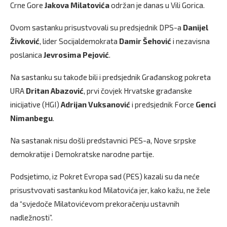
Crne Gore
Jakova Milatovića
održan je danas u Vili Gorica.
Ovom sastanku prisustvovali su predsjednik DPS-a
Danijel
Živković
, lider Socijaldemokrata
Damir Šehović
i nezavisna
poslanica
Jevrosima Pejović
.
Na sastanku su takođe bili i predsjednik Građanskog pokreta
URA
Dritan Abazović
, prvi čovjek Hrvatske građanske
inicijative (HGI)
Adrijan Vuksanović
i predsjednik Force
Genci
Nimanbegu
.
Na sastanak nisu došli predstavnici PES-a, Nove srpske
demokratije i Demokratske narodne partije.
Podsjetimo, iz Pokret Evropa sad (PES) kazali su da neće
prisustvovati sastanku kod Milatovića jer, kako kažu, ne žele
da “svjedoče Milatovićevom prekoračenju ustavnih
nadležnosti”.