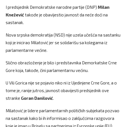
I predsjednik Demokratske narodne partije (DNP)
Milan
Knežević
takođe je obavijestio javnost da neće doći na
sastanak.
Nova srpska demokratija (NSD) nije uzela učešća na sastanku
koji je inicirao Milatović jer se solidarišu sa kolegama iz
parlamentarne većine.
Slično obrazloženje je bilo i predstavnika Demorkatske Crne
Gore koja, takođe, čini parlamentarnu većinu.
U Vili Gorica nije se pojavio niko ni iz Ujedinjene Crne Gore, a o
tome je, ranije jutros, javnost obavijesti predsjednik ove
stranke
Goran Danilović
.
Milatović je lidere parlamentarnih političkih subjekata pozvao
na sastanak kako bi ih informisao o zaključcima razgovora
koje je imao u Briselu sa partnerima iz Evropske unije (EU).