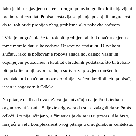
Iako je bilo najavljeno da će u drugoj polovini godine biti objavljeni
prelimirani rezultati Popisa postavlja se pitanje postoji li mogućnost
da taj rok bude probijen zbog problema oko nabavke softvera.
“Vrlo je moguće da će taj rok biti probijen, ali bi konačnu ocjenu o
tome moralo dati rukovodstvo Uprave za statistiku. U svakom
slučaju, iako je poštovanje rokova značajno, daleko važnijim
ocjenjujem pouzdanost i kvalitet obrađenih podataka, što bi trebalo
biti prioritet u njihovom radu, a softver za provjeru unešenih
podataka u konačnom može doprinijeti većem kredibilitetu popisa”,
jasan je sagovornik CdM-a.
Na pitanje da li sad ova dešavanja potvrđuju da je Popis trebalo
organizovati kasnije Suljević odgovara da su se zalagali da se Popis
odloži, što nije učinjeno, a činjenica je da se u taj proces ušlo brzo,
imajući u vidu kompleksnost ovog pitanja u crnogorskom kontekstu.