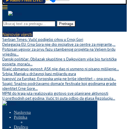
▶️ Radio Press LIVE!
Pretraga
Najnovije vijesti:
Serbian Times: Vučić podijelio crkvu u Crnoj Gori
Delegacija EU: Crna Gora nije dio inicijative za centre za migrante,...
Potpisan ugovor za prvu fazu stambenog projekta na Veljem brdu
vrijednu...
Danski političar: Obilazak skupštine s Dajkovićem više bio turistička
posjeta, moraću...
Kljajić obmanuo javnost: ASK nije dao ni usmeno ni pisano mišljenje...
Srbija: Manjak u državnoj kasi milijardu eura
Ivanović za Eurokaz: Evropska unija ne briše identitet – ona pruža...
Spajić: Snažno podržavamo domaće festivale koji godinama grade
identitet Crne Gore...
MPNI do kraja jula realizovalo gotovo sve planirane aktivnosti
U prethodnih pet godina: Vučić tri puta odbio da glasa Rezoluciju...
Naslovna
Politika
Društvo