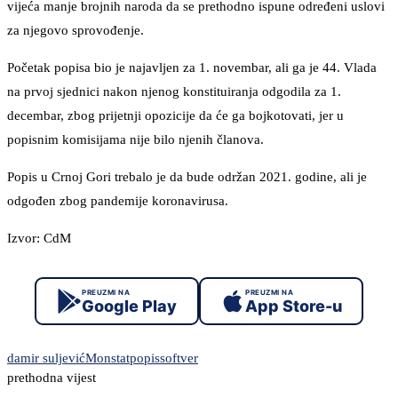
vijeća manje brojnih naroda da se prethodno ispune određeni uslovi
za njegovo sprovođenje.
Početak popisa bio je najavljen za 1. novembar, ali ga je 44. Vlada
na prvoj sjednici nakon njenog konstituiranja odgodila za 1.
decembar, zbog prijetnji opozicije da će ga bojkotovati, jer u
popisnim komisijama nije bilo njenih članova.
Popis u Crnoj Gori trebalo je da bude održan 2021. godine, ali je
odgođen zbog pandemije koronavirusa.
Izvor: CdM
PREUZMI NA
PREUZMI NA
Google Play
App Store-u
damir suljević
Monstat
popis
softver
prethodna vijest