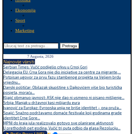
Hronika
Ekonomija
Sport
Marketing
Pretraga
7 Augusta, 2026
Najnovije vijesti:
Serbian Times: Vučić podijelio crkvu u Crnoj Gori
Delegacija EU: Crna Gora nije dio inicijative za centre za migrante,...
Potpisan ugovor za prvu fazu stambenog projekta na Veljem brdu
vrijednu...
Danski političar: Obilazak skupštine s Dajkovićem više bio turistička
posjeta, moraću...
Kljajić obmanuo javnost: ASK nije dao ni usmeno ni pisano mišljenje...
Srbija: Manjak u državnoj kasi milijardu eura
Ivanović za Eurokaz: Evropska unija ne briše identitet – ona pruža...
Spajić: Snažno podržavamo domaće festivale koji godinama grade
identitet Crne Gore...
MPNI do kraja jula realizovalo gotovo sve planirane aktivnosti
U prethodnih pet godina: Vučić tri puta odbio da glasa Rezoluciju...
🔊