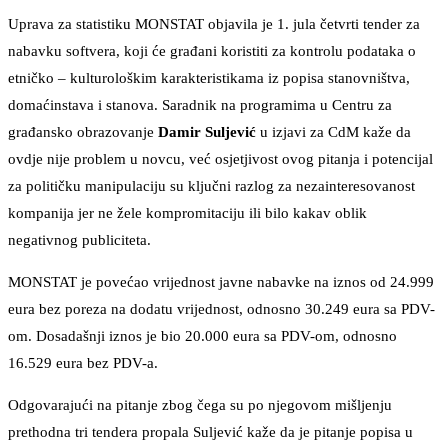
Uprava za statistiku MONSTAT objavila je 1. jula četvrti tender za
nabavku softvera, koji će građani koristiti za kontrolu podataka o
etničko – kulturološkim karakteristikama iz popisa stanovništva,
domaćinstava i stanova. Saradnik na programima u Centru za
građansko obrazovanje
Damir Suljević
u izjavi za CdM kaže da
ovdje nije problem u novcu, već osjetjivost ovog pitanja i potencijal
za političku manipulaciju su ključni razlog za nezainteresovanost
kompanija jer ne žele kompromitaciju ili bilo kakav oblik
negativnog publiciteta.
MONSTAT je povećao vrijednost javne nabavke na iznos od 24.999
eura bez poreza na dodatu vrijednost, odnosno 30.249 eura sa PDV-
om. Dosadašnji iznos je bio 20.000 eura sa PDV-om, odnosno
16.529 eura bez PDV-a.
Odgovarajući na pitanje zbog čega su po njegovom mišljenju
prethodna tri tendera propala Suljević kaže da je pitanje popisa u