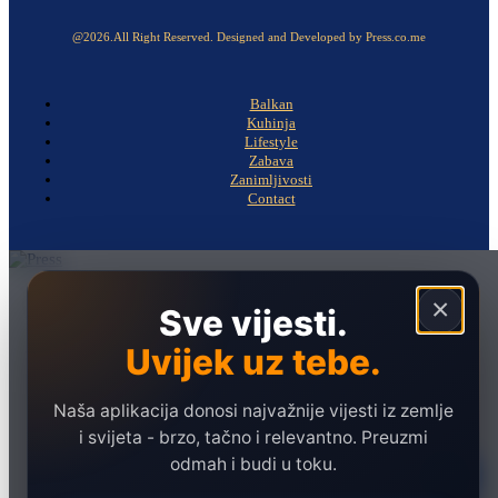
@2026.All Right Reserved. Designed and Developed by Press.co.me
Balkan
Kuhinja
Lifestyle
Zabava
Zanimljivosti
Contact
Naslovna
×
Sve vijesti.
Politika
Uvijek uz tebe.
Društvo
Hronika
Naša aplikacija donosi najvažnije vijesti iz zemlje
Ekonomija
i svijeta - brzo, tačno i relevantno. Preuzmi
odmah i budi u toku.
Sport