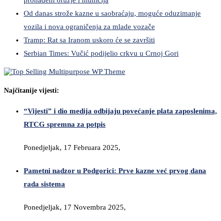
Od danas strože kazne u saobraćaju, moguće oduzimanje
vozila i nova ograničenja za mlade vozače
Tramp: Rat sa Iranom uskoro će se završiti
Serbian Times: Vučić podijelio crkvu u Crnoj Gori
Najčitanije vijesti:
“Vijesti” i dio medija odbijaju povećanje plata zaposlenima,
RTCG spremna za potpis
Ponedjeljak, 17 Februara 2025,
Pametni nadzor u Podgorici: Prve kazne već prvog dana
rada sistema
Ponedjeljak, 17 Novembra 2025,