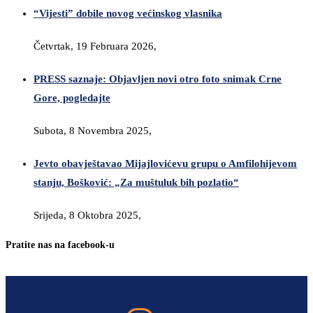
“Vijesti” dobile novog većinskog vlasnika
Četvrtak, 19 Februara 2026,
PRESS saznaje: Objavljen novi otro foto snimak Crne
Gore, pogledajte
Subota, 8 Novembra 2025,
Jevto obavještavao Mijajlovićevu grupu o Amfilohijevom
stanju, Bošković: „Za muštuluk bih pozlatio“
Srijeda, 8 Oktobra 2025,
Pratite nas na facebook-u