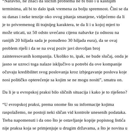
“Naravno, ne znači da sličnih problema ne bi bilo i u kasnijim
terminima, ali bi to dalo ipak vremena za bolju spremnost. Čini se da
su danas i neke tenzije oko ovog pitanja smanjene, vidjećemo da li
je to privremenog ili trajnijeg karaktera, te da li i u kojoj mjeri to
može uticati, uz 50 odsto uvećanu cijenu nabavke (u odnosu na
ranijih 20 hiljada sada je ponuđeno 30 hiljada eura), da se ovaj
problem riješi i da se na ovaj poziv javi dovoljan broj
zainteresovanih kompanija. Ukoliko to, ipak, ne bude slučaj, onda je
jasno se uzroci toga nalaze isključivo u potrebi da ove kompanije
očuvaju kredibilitet svog poslovanja kroz izbjegavanje poslova koje
nosi političko opterećenje sa kojim se ne mogu nositi”, smatra on.
Da li je u evropskoj praksi bilo sličnih situacija i kako je to riješeno?
“U evropskoj praksi, prema onome što su informacije kojima
raspolažemo, ne postoji neki sličan vid kontrole unesenih podataka.
Treba napomenuti i da ono što je ostavljanje kopije popisnog listića
nije praksa koja se primjenjuje u drugim državama, a što je novina u