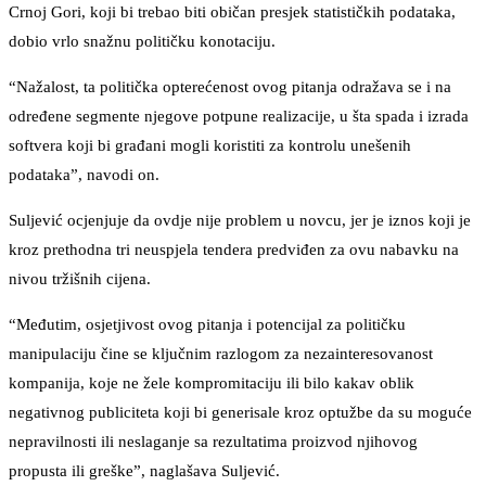
Crnoj Gori, koji bi trebao biti običan presjek statističkih podataka,
dobio vrlo snažnu političku konotaciju.
“Nažalost, ta politička opterećenost ovog pitanja odražava se i na
određene segmente njegove potpune realizacije, u šta spada i izrada
softvera koji bi građani mogli koristiti za kontrolu unešenih
podataka”, navodi on.
Suljević ocjenjuje da ovdje nije problem u novcu, jer je iznos koji je
kroz prethodna tri neuspjela tendera predviđen za ovu nabavku na
nivou tržišnih cijena.
“Međutim, osjetjivost ovog pitanja i potencijal za političku
manipulaciju čine se ključnim razlogom za nezainteresovanost
kompanija, koje ne žele kompromitaciju ili bilo kakav oblik
negativnog publiciteta koji bi generisale kroz optužbe da su moguće
nepravilnosti ili neslaganje sa rezultatima proizvod njihovog
propusta ili greške”, naglašava Suljević.