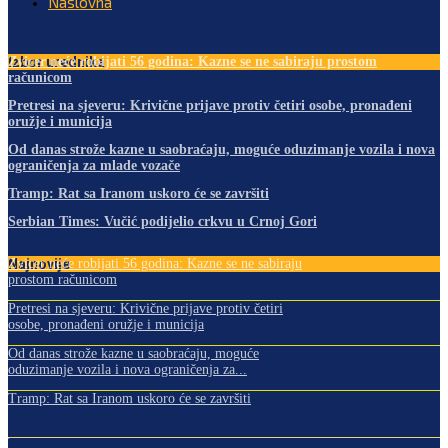
Naslovna
Izbor urednika
Zvicer neće robijati 56 godina: Kazne se ne sabiraju prostom
računicom
Pretresi na sjeveru: Krivične prijave protiv četiri osobe, pronađeni
oružje i municija
Od danas strože kazne u saobraćaju, moguće oduzimanje vozila i nova
ograničenja za mlade vozače
Tramp: Rat sa Iranom uskoro će se završiti
Serbian Times: Vučić podijelio crkvu u Crnoj Gori
Najnovije
Zvicer neće robijati 56 godina: Kazne se ne sabiraju
prostom računicom
Pretresi na sjeveru: Krivične prijave protiv četiri
osobe, pronađeni oružje i municija
Od danas strože kazne u saobraćaju, moguće
oduzimanje vozila i nova ograničenja za...
Tramp: Rat sa Iranom uskoro će se završiti