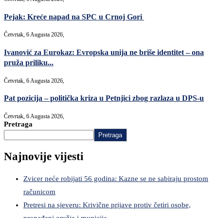
Pejak: Kreće napad na SPC u Crnoj Gori
Četvrtak, 6 Augusta 2026,
Ivanović za Eurokaz: Evropska unija ne briše identitet – ona
pruža priliku...
Četvrtak, 6 Augusta 2026,
Pat pozicija – politička kriza u Petnjici zbog razlaza u DPS-u
Četvrtak, 6 Augusta 2026,
Pretraga
Pretraga
Najnovije vijesti
Zvicer neće robijati 56 godina: Kazne se ne sabiraju prostom
računicom
Pretresi na sjeveru: Krivične prijave protiv četiri osobe,
pronađeni oružje i municija