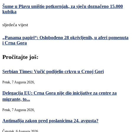
Šume u Plavu uništio potkornjak, za sječu doznačeno 15.000
kubika
sljedeća vijest
„Panama papiri“: Oslobođeno 28 okrivljenih, u aferi pomenuta
i Crna Gora
Pročitajte još:
Serbian Times: Vučić podijelio crkvu u Crnoj Gori
Petak, 7 Augusta 2026,
Delegacija EU: Crna Gora nije dio inicijative za centre za
migrante, to...
Petak, 7 Augusta 2026,
Antimafija zakon pred poslanicima 24. avgusta?
Četvrtak, 6 Augusta 2026,